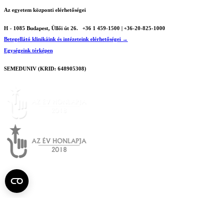
Az egyetem központi elérhetőségei
H - 1085 Budapest, Üllői út 26.
+36 1 459-1500 | +36-20-825-1000
Betegellátó klinikáink és intézeteink elérhetőségei →
Egységeink térképen
SEMEDUNIV (KRID: 648905308)