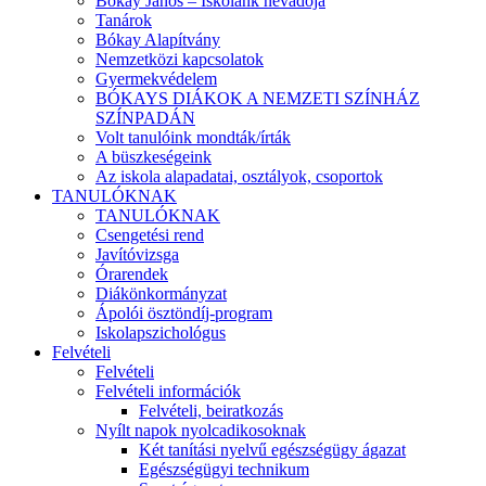
Bókay János – Iskolánk névadója
Tanárok
Bókay Alapítvány
Nemzetközi kapcsolatok
Gyermekvédelem
BÓKAYS DIÁKOK A NEMZETI SZÍNHÁZ
SZÍNPADÁN
Volt tanulóink mondták/írták
A büszkeségeink
Az iskola alapadatai, osztályok, csoportok
TANULÓKNAK
TANULÓKNAK
Csengetési rend
Javítóvizsga
Órarendek
Diákönkormányzat
Ápolói ösztöndíj-program
Iskolapszichológus
Felvételi
Felvételi
Felvételi információk
Felvételi, beiratkozás
Nyílt napok nyolcadikosoknak
Két tanítási nyelvű egészségügy ágazat
Egészségügyi technikum