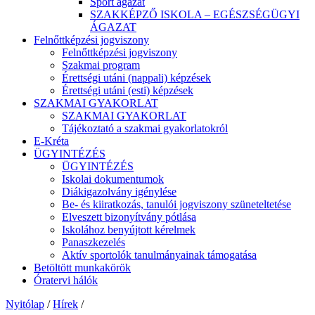
Sport ágazat
SZAKKÉPZŐ ISKOLA – EGÉSZSÉGÜGYI
ÁGAZAT
Felnőttképzési jogviszony
Felnőttképzési jogviszony
Szakmai program
Érettségi utáni (nappali) képzések
Érettségi utáni (esti) képzések
SZAKMAI GYAKORLAT
SZAKMAI GYAKORLAT
Tájékoztató a szakmai gyakorlatokról
E-Kréta
ÜGYINTÉZÉS
ÜGYINTÉZÉS
Iskolai dokumentumok
Diákigazolvány igénylése
Be- és kiiratkozás, tanulói jogviszony szüneteltetése
Elveszett bizonyítvány pótlása
Iskolához benyújtott kérelmek
Panaszkezelés
Aktív sportolók tanulmányainak támogatása
Betöltött munkakörök
Óratervi hálók
Nyitólap
/
Hírek
/