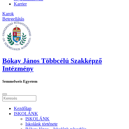
Karrier
Karok
Betegellátás
Bókay János Többcélú Szakképző
Intézmény
Semmelweis Egyetem
Kezdőlap
ISKOLÁNK
ISKOLÁNK
Iskolánk története