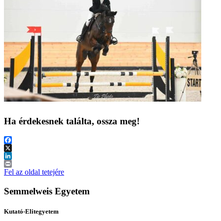
Ha érdekesnek találta, ossza meg!
Facebook
X
LinkedIn
Print
Fel az oldal tetejére
Semmelweis Egyetem
Kutató-Elitegyetem