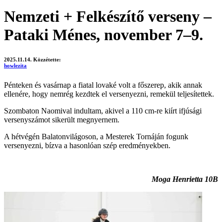
Nemzeti + Felkészítő verseny –
Pataki Ménes, november 7–9.
2025.11.14.
Közzétette:
howlezita
Pénteken és vasárnap a fiatal lovaké volt a főszerep, akik annak
ellenére, hogy nemrég kezdtek el versenyezni, remekül teljesítettek.
Szombaton Naomival indultam, akivel a 110 cm-re kiírt ifjúsági
versenyszámot sikerült megnyernem.
A hétvégén Balatonvilágoson, a Mesterek Tornáján fogunk
versenyezni, bízva a hasonlóan szép eredményekben.
Moga Henrietta 10B