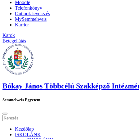
Moodle
Telefonkönyv
Outlook levelezés
MySemmelweis
Karrier
Karok
Betegellátás
Bókay János Többcélú Szakképző Intézmé
Semmelweis Egyetem
Kezdőlap
ISKOLÁNK