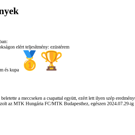
ények
ban:
ágon elért teljesítmény: ezüstérem
em és kupa
 beletette a meccseken a csapattal együtt, ezért lett ilyen szép eredmén
olt az MTK Hungária FC/MTK Budapesthez, egészen 2024.07.29-ig volt 