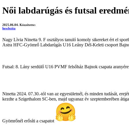
Női labdarúgás és futsal eredm
2025.06.04.
Közzétette:
howlezita
Nagy Lìvia Ninetta 9. F osztályos tanuló komoly sikereket ért el sport
Astra HFC-Gyömrő Labdarúgás U16 Leány Dél-Keleti csoport Bajnoks
Futsal: 8. Lány serdülő U16 PVMF felsőház Bajnok csapata aranyér
Ninetta 2024. 07.30.-tól van az egyesületnél, és minden tudását, erejét
kezdte a Szigethalom SC-ben, majd ugyanaz év szeptemberében átigaz
Gyömrőnél erősíti a csapatot