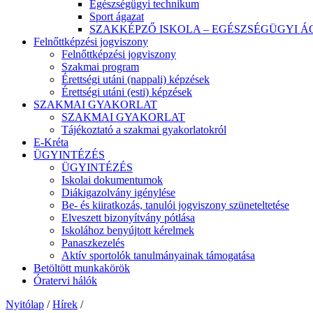
Egészségügyi technikum
Sport ágazat
SZAKKÉPZŐ ISKOLA – EGÉSZSÉGÜGYI Á
Felnőttképzési jogviszony
Felnőttképzési jogviszony
Szakmai program
Érettségi utáni (nappali) képzések
Érettségi utáni (esti) képzések
SZAKMAI GYAKORLAT
SZAKMAI GYAKORLAT
Tájékoztató a szakmai gyakorlatokról
E-Kréta
ÜGYINTÉZÉS
ÜGYINTÉZÉS
Iskolai dokumentumok
Diákigazolvány igénylése
Be- és kiiratkozás, tanulói jogviszony szüneteltetése
Elveszett bizonyítvány pótlása
Iskolához benyújtott kérelmek
Panaszkezelés
Aktív sportolók tanulmányainak támogatása
Betöltött munkakörök
Óratervi hálók
Nyitólap
/
Hírek
/