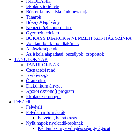
ISKOLÁNK
Iskolánk története
Bókay János – Iskolánk névadója
Tanárok
Bókay Alapítvány
Nemzetközi kapcsolatok
Gyermekvédelem
BÓKAYS DIÁKOK A NEMZETI SZÍNHÁZ SZÍNP
Volt tanulóink mondták/írták
A büszkeségeink
Az iskola alapadatai, osztályok, csoportok
TANULÓKNAK
TANULÓKNAK
Csengetési rend
Javítóvizsga
Órarendek
Diákönkormányzat
Ápolói ösztöndíj-program
Iskolapszichológus
Felvételi
Felvételi
Felvételi információk
Felvételi, beiratkozás
Nyílt napok nyolcadikosoknak
Két tanítási nyelvű egészségügy ágazat