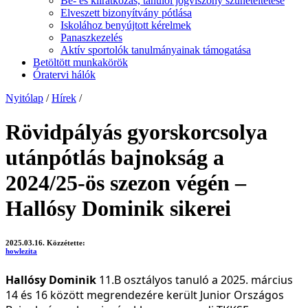
Be- és kiiratkozás, tanulói jogviszony szüneteltetése
Elveszett bizonyítvány pótlása
Iskolához benyújtott kérelmek
Panaszkezelés
Aktív sportolók tanulmányainak támogatása
Betöltött munkakörök
Óratervi hálók
Nyitólap
/
Hírek
/
Rövidpályás gyorskorcsolya
utánpótlás bajnokság a
2024/25-ös szezon végén –
Hallósy Dominik sikerei
2025.03.16.
Közzétette:
howlezita
Hallósy Dominik
11.B osztályos tanuló a 2025. március
14 és 16 között megrendezére került
Junior Országos