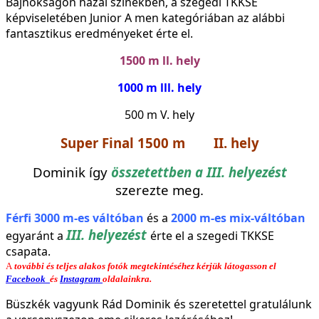
Bajnokság
on hazai színekben, a szegedi TKKSE
képviseletében Junior A men kategóriában az alábbi
fantasztikus eredményeket érte el.
1500 m ll.
h
ely
1000 m lll. hely
500 m V. hely
S
uper
F
inal 1500 m II. hely
Dominik í
gy
összetettben a III. helyezést
szerezte meg.
Férfi 3000 m-es váltóban
és a
2000 m-es mix-váltóban
III. helyezést
egyaránt a
érte el a
szegedi TKKSE
csapat
a.
A
t
ovábbi és teljes
alakos fotók megtekintéséhez kérjük látogasson el
Facebook
és
Instagram
oldalainkra.
Büszkék vagyunk Rád Dominik és szeretettel gratulálunk