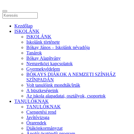
Kezdőlap
ISKOLÁNK
ISKOLÁNK
Iskolánk története
Bókay János – Iskolánk névadója
Tanárok
Bókay Alapítvány
Nemzetközi kapcsolatok
Gyermekvédelem
BÓKAYS DIÁKOK A NEMZETI SZÍNHÁZ
SZÍNPADÁN
Volt tanulóink mondták/írták
A büszkeségeink
Az iskola alapadatai, osztályok, csoportok
TANULÓKNAK
TANULÓKNAK
Csengetési rend
Javítóvizsga
Órarendek
Diákönkormányzat
Ápolói ösztöndíj-program