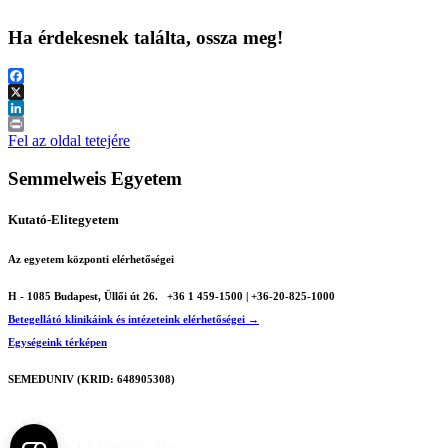
Ha érdekesnek találta, ossza meg!
Facebook
X
LinkedIn
Print
Fel az oldal tetejére
Semmelweis Egyetem
Kutató-Elitegyetem
Az egyetem központi elérhetőségei
H - 1085 Budapest, Üllői út 26.
+36 1 459-1500 | +36-20-825-1000
Betegellátó klinikáink és intézeteink elérhetőségei →
Egységeink térképen
SEMEDUNIV (KRID: 648905308)