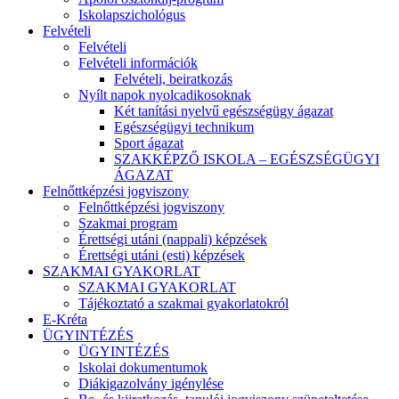
Iskolapszichológus
Felvételi
Felvételi
Felvételi információk
Felvételi, beiratkozás
Nyílt napok nyolcadikosoknak
Két tanítási nyelvű egészségügy ágazat
Egészségügyi technikum
Sport ágazat
SZAKKÉPZŐ ISKOLA – EGÉSZSÉGÜGYI
ÁGAZAT
Felnőttképzési jogviszony
Felnőttképzési jogviszony
Szakmai program
Érettségi utáni (nappali) képzések
Érettségi utáni (esti) képzések
SZAKMAI GYAKORLAT
SZAKMAI GYAKORLAT
Tájékoztató a szakmai gyakorlatokról
E-Kréta
ÜGYINTÉZÉS
ÜGYINTÉZÉS
Iskolai dokumentumok
Diákigazolvány igénylése