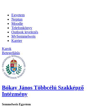
Egyetem
Neptun
Moodle
Telefonkönyv
Outlook levelezés
MySemmelweis
Karrier
Karok
Betegellátás
Bókay János Többcélú Szakképző
Intézmény
Semmelweis Egyetem