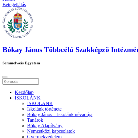
Betegellátás
Bókay János Többcélú Szakképző Intézmé
Semmelweis Egyetem
Kezdőlap
ISKOLÁNK
ISKOLÁNK
Iskolánk története
Bókay János – Iskolánk névadója
Tanárok
Bókay Alapítvány
Nemzetközi kapcsolatok
Gyermekvédelem