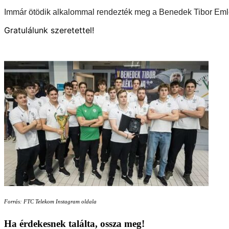
Immár ötödik alkalommal rendez
ték
meg a Benedek Tibor
E
ml
Gratulálunk szeretettel!
Forrás: FTC Telekom Instagram oldala
Ha érdekesnek találta, ossza meg!