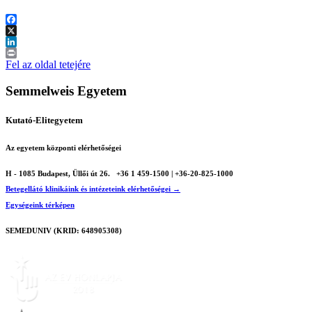
Facebook
X
LinkedIn
Print
Fel az oldal tetejére
Semmelweis Egyetem
Kutató-Elitegyetem
Az egyetem központi elérhetőségei
H - 1085 Budapest, Üllői út 26.
+36 1 459-1500 | +36-20-825-1000
Betegellátó klinikáink és intézeteink elérhetőségei →
Egységeink térképen
SEMEDUNIV (KRID: 648905308)