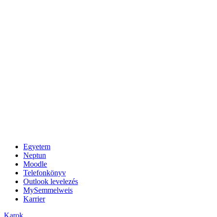
Egyetem
Neptun
Moodle
Telefonkönyv
Outlook levelezés
MySemmelweis
Karrier
Karok