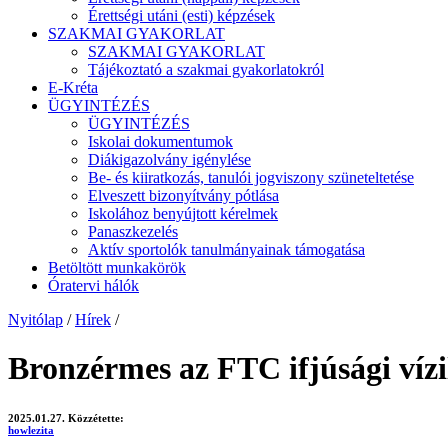
Érettségi utáni (esti) képzések
SZAKMAI GYAKORLAT
SZAKMAI GYAKORLAT
Tájékoztató a szakmai gyakorlatokról
E-Kréta
ÜGYINTÉZÉS
ÜGYINTÉZÉS
Iskolai dokumentumok
Diákigazolvány igénylése
Be- és kiiratkozás, tanulói jogviszony szüneteltetése
Elveszett bizonyítvány pótlása
Iskolához benyújtott kérelmek
Panaszkezelés
Aktív sportolók tanulmányainak támogatása
Betöltött munkakörök
Óratervi hálók
Nyitólap
/
Hírek
/
Bronzérmes az FTC ifjúsági víz
2025.01.27.
Közzétette:
howlezita