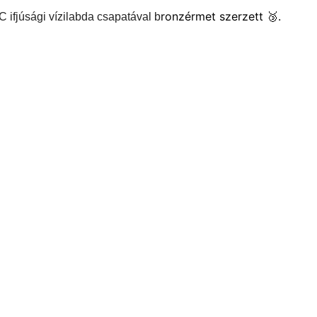
ronzérmet szerzett 🥉.
C ifjúsági vízilabda csapatával b