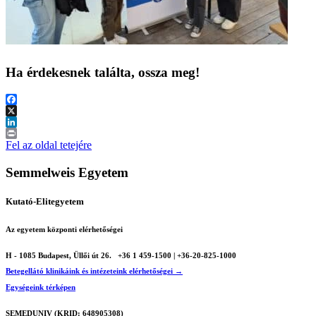
Ha érdekesnek találta, ossza meg!
Facebook
X
LinkedIn
Print
Fel az oldal tetejére
Semmelweis Egyetem
Kutató-Elitegyetem
Az egyetem központi elérhetőségei
H - 1085 Budapest, Üllői út 26.
+36 1 459-1500 | +36-20-825-1000
Betegellátó klinikáink és intézeteink elérhetőségei →
Egységeink térképen
SEMEDUNIV (KRID: 648905308)