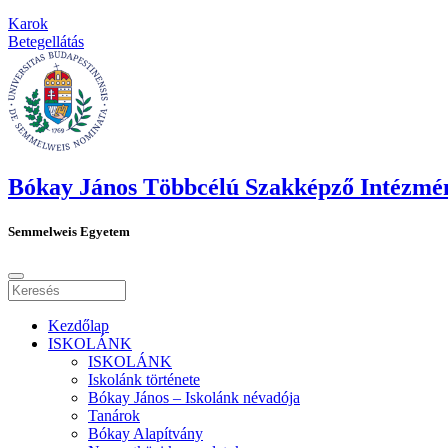
Karok
Betegellátás
Bókay János Többcélú Szakképző Intézmé
Semmelweis Egyetem
Kezdőlap
ISKOLÁNK
ISKOLÁNK
Iskolánk története
Bókay János – Iskolánk névadója
Tanárok
Bókay Alapítvány