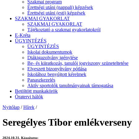
Szakmai program
Érettségi utáni (nappali) képzések
Érettségi utáni (esti) képzések
SZAKMAI GYAKORLAT
SZAKMAI GYAKORLAT
Tájékoztató a szakmai gyakorlatokról
E-Kréta
ÜGYINTÉZÉS
ÜGYINTÉZÉS
Iskolai dokumentumok
Diákigazolvány igénylése
Be- és kiiratkozás, tanulói jogviszony szüneteltetése
Elveszett bizonyítvány pótlása
Iskolához benyújtott kérelmek
Panaszkezelés
Aktív sportolók tanulmányainak támogatása
Betöltött munkakörök
Óratervi hálók
Nyitólap
/
Hírek
/
Seregélyes Tibor emlékverseny
2024.10.31.
Közzétette: