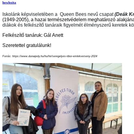
howlezita
Iskolánk képviseletében a Queen Bees nevű csapat
(
Deák Kri
(1949-2005), a hazai természetvédelem meghatározó alakjának 
diákok és felkészítő tanáraik figyelmét élményszerű keretek kö
Felkészítő tanáruk: Gál Anett
Szeretettel gratulálunk!
Forrás: https://www.dunaipoly.hu/hu/hir/seregelyes-tibor-emlekverseny-2024