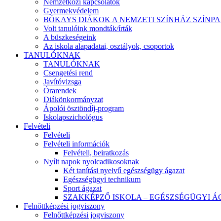
Nemzetközi kapcsolatok
Gyermekvédelem
BÓKAYS DIÁKOK A NEMZETI SZÍNHÁZ SZÍNP
Volt tanulóink mondták/írták
A büszkeségeink
Az iskola alapadatai, osztályok, csoportok
TANULÓKNAK
TANULÓKNAK
Csengetési rend
Javítóvizsga
Órarendek
Diákönkormányzat
Ápolói ösztöndíj-program
Iskolapszichológus
Felvételi
Felvételi
Felvételi információk
Felvételi, beiratkozás
Nyílt napok nyolcadikosoknak
Két tanítási nyelvű egészségügy ágazat
Egészségügyi technikum
Sport ágazat
SZAKKÉPZŐ ISKOLA – EGÉSZSÉGÜGYI Á
Felnőttképzési jogviszony
Felnőttképzési jogviszony