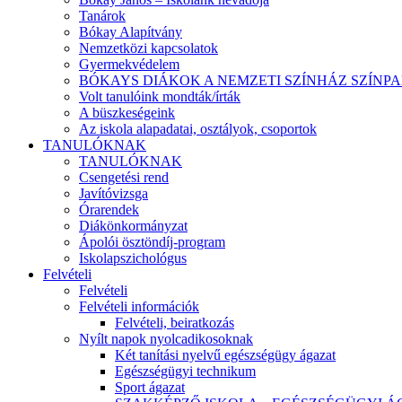
Tanárok
Bókay Alapítvány
Nemzetközi kapcsolatok
Gyermekvédelem
BÓKAYS DIÁKOK A NEMZETI SZÍNHÁZ SZÍNP
Volt tanulóink mondták/írták
A büszkeségeink
Az iskola alapadatai, osztályok, csoportok
TANULÓKNAK
TANULÓKNAK
Csengetési rend
Javítóvizsga
Órarendek
Diákönkormányzat
Ápolói ösztöndíj-program
Iskolapszichológus
Felvételi
Felvételi
Felvételi információk
Felvételi, beiratkozás
Nyílt napok nyolcadikosoknak
Két tanítási nyelvű egészségügy ágazat
Egészségügyi technikum
Sport ágazat