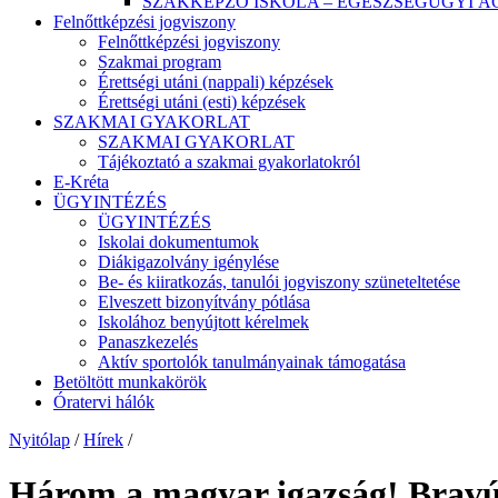
SZAKKÉPZŐ ISKOLA – EGÉSZSÉGÜGYI Á
Felnőttképzési jogviszony
Felnőttképzési jogviszony
Szakmai program
Érettségi utáni (nappali) képzések
Érettségi utáni (esti) képzések
SZAKMAI GYAKORLAT
SZAKMAI GYAKORLAT
Tájékoztató a szakmai gyakorlatokról
E-Kréta
ÜGYINTÉZÉS
ÜGYINTÉZÉS
Iskolai dokumentumok
Diákigazolvány igénylése
Be- és kiiratkozás, tanulói jogviszony szüneteltetése
Elveszett bizonyítvány pótlása
Iskolához benyújtott kérelmek
Panaszkezelés
Aktív sportolók tanulmányainak támogatása
Betöltött munkakörök
Óratervi hálók
Nyitólap
/
Hírek
/
Három a magyar igazság! Bravú