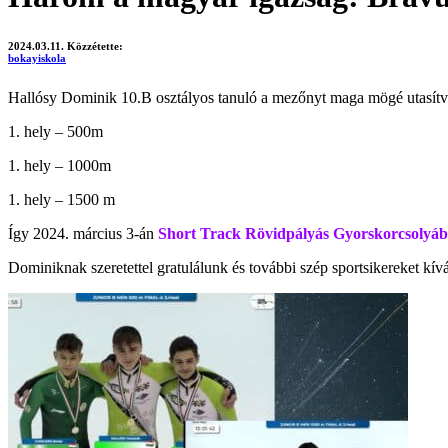
2024.03.11.
Közzétette:
bokayiskola
Hallósy Dominik 10.B osztályos tanuló a mezőnyt maga mögé utasítva 
1. hely – 500m
1. hely – 1000m
1. hely – 1500 m
Így 2024. március 3-án
Short Track Rövidpályás Gyorskorcsolyá
Dominiknak szeretettel gratulálunk és további szép sportsikereket kí