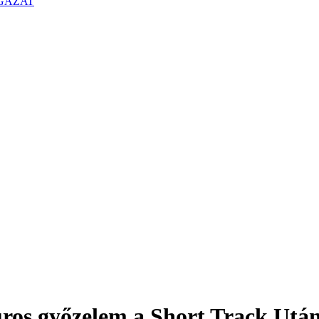
GAZAT
ros győzelem a Short Track Utá