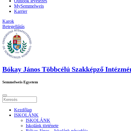
Outlook levelezés
MySemmelweis
Karrier
Karok
Betegellátás
Bókay János Többcélú Szakképző Intézmé
Semmelweis Egyetem
Kezdőlap
ISKOLÁNK
ISKOLÁNK
Iskolánk története
Bókay János – Iskolánk névadója