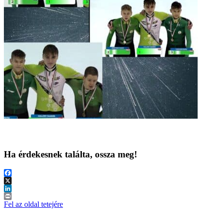
Ha érdekesnek találta, ossza meg!
Facebook
X
LinkedIn
Print
Fel az oldal tetejére