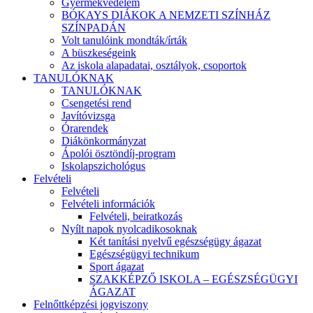
Gyermekvédelem
BÓKAYS DIÁKOK A NEMZETI SZÍNHÁZ
SZÍNPADÁN
Volt tanulóink mondták/írták
A büszkeségeink
Az iskola alapadatai, osztályok, csoportok
TANULÓKNAK
TANULÓKNAK
Csengetési rend
Javítóvizsga
Órarendek
Diákönkormányzat
Ápolói ösztöndíj-program
Iskolapszichológus
Felvételi
Felvételi
Felvételi információk
Felvételi, beiratkozás
Nyílt napok nyolcadikosoknak
Két tanítási nyelvű egészségügy ágazat
Egészségügyi technikum
Sport ágazat
SZAKKÉPZŐ ISKOLA – EGÉSZSÉGÜGYI
ÁGAZAT
Felnőttképzési jogviszony