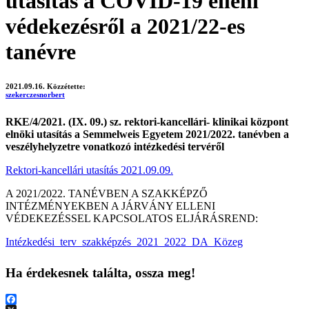
utasítás a COVID-19 elleni
védekezésről a 2021/22-es
tanévre
2021.09.16.
Közzétette:
szekerczesnorbert
RKE/4/2021. (IX. 09.) sz. rektori-kancellári- klinikai központ
elnöki utasítás
a Semmelweis Egyetem 2021/2022. tanévben a
veszélyhelyzetre vonatkozó intézkedési tervéről
Rektori-kancellári utasítás 2021.09.09.
A 2021/2022. TANÉVBEN A SZAKKÉPZŐ
INTÉZMÉNYEKBEN A JÁRVÁNY ELLENI
VÉDEKEZÉSSEL KAPCSOLATOS ELJÁRÁSREND:
Intézkedési_terv_szakképzés_2021_2022_DA_Közeg
Ha érdekesnek találta, ossza meg!