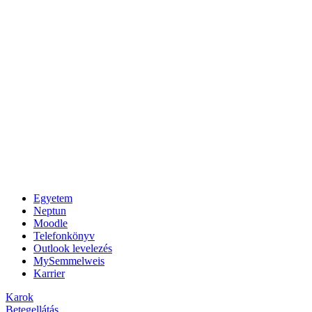
Egyetem
Neptun
Moodle
Telefonkönyv
Outlook levelezés
MySemmelweis
Karrier
Karok
Betegellátás