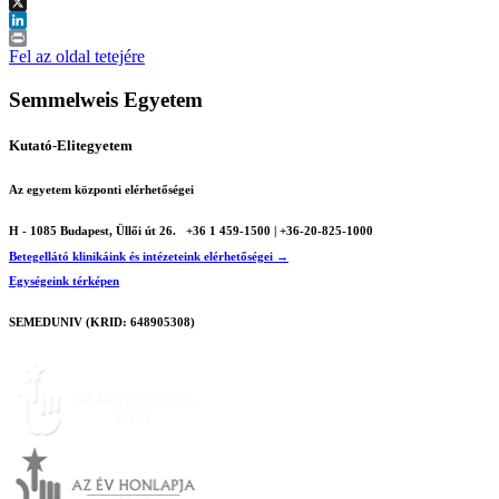
Facebook
X
LinkedIn
Print
Fel az oldal tetejére
Semmelweis Egyetem
Kutató-Elitegyetem
Az egyetem központi elérhetőségei
H - 1085 Budapest, Üllői út 26.
+36 1 459-1500 | +36-20-825-1000
Betegellátó klinikáink és intézeteink elérhetőségei →
Egységeink térképen
SEMEDUNIV (KRID: 648905308)