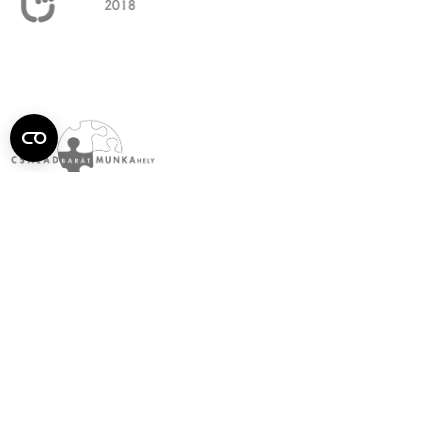
Semmelweis
Egyetem újság
július
Aktuális szám megtekintése (PDF)
Korábbi számok megtekintése
Semmelweis Egyetem
Alumni
AVIR