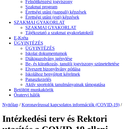
Felnőttképzési jogviszony
Szakmai program
Érettségi utáni (nappali) képzések
Érettségi utáni (esti) képzések
SZAKMAI GYAKORLAT
SZAKMAI GYAKORLAT
Tájékoztató a szakmai gyakorlatokról
E-Kréta
ÜGYINTÉZÉS
ÜGYINTÉZÉS
Iskolai dokumentumok
Diákigazolvány igénylése
Be- és kiiratkozás, tanulói jogviszony szüneteltetése
Elveszett bizonyítvány pótlása
Iskolához benyújtott kérelmek
Panaszkezelés
Aktív sportolók tanulmányainak támogatása
Betöltött munkakörök
Óratervi hálók
Nyitólap
/
Koronavírussal kapcsolatos információk (COVID-19)
/
Intézkedési terv és Rektori