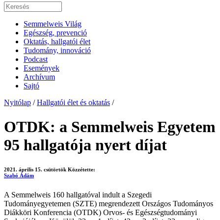
Semmelweis Világ
Egészség, prevenció
Oktatás, hallgatói élet
Tudomány, innováció
Podcast
Események
Archívum
Sajtó
Nyitólap
/
Hallgatói élet és oktatás
/
OTDK: a Semmelweis Egyetem
95 hallgatója nyert díjat
2021. április 15. csütörtök
Közzétette:
Szabó Ádám
A Semmelweis 160 hallgatóval indult a Szegedi
Tudományegyetemen (SZTE) megrendezett Országos Tudományos
Diákköri Konferencia (OTDK) Orvos- és Egészségtudományi