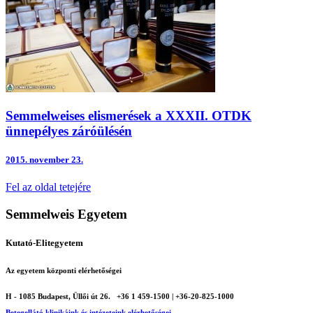
Semmelweises elismerések a XXXII. OTDK
ünnepélyes záróülésén
2015.
november 23.
Fel az oldal tetejére
Semmelweis Egyetem
Kutató-Elitegyetem
Az egyetem központi elérhetőségei
H - 1085 Budapest, Üllői út 26.
+36 1 459-1500 | +36-20-825-1000
Betegellátó klinikáink és intézeteink elérhetőségei →