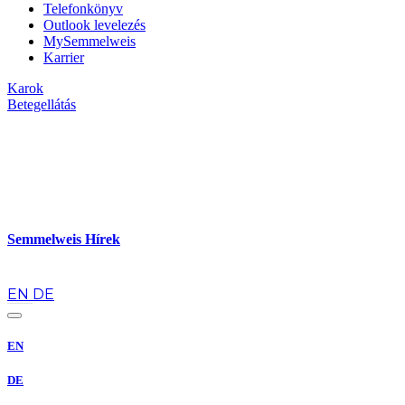
Telefonkönyv
Outlook levelezés
MySemmelweis
Karrier
Karok
Betegellátás
Semmelweis Hírek
hu
EN
DE
EN
DE