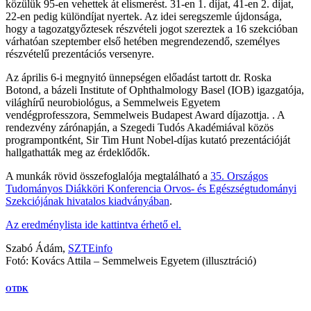
közülük 95-en vehettek át elismerést. 31-en 1. díjat, 41-en 2. díjat,
22-en pedig különdíjat nyertek. Az idei seregszemle újdonsága,
hogy a tagozatgyőztesek részvételi jogot szereztek a 16 szekcióban
várhatóan szeptember első hetében megrendezendő, személyes
részvételű prezentációs versenyre.
Az április 6-i megnyitó ünnepségen előadást tartott dr. Roska
Botond, a bázeli Institute of Ophthalmology Basel (IOB) igazgatója,
világhírű neurobiológus, a Semmelweis Egyetem
vendégprofesszora, Semmelweis Budapest Award díjazottja. . A
rendezvény zárónapján, a Szegedi Tudós Akadémiával közös
programpontként, Sir Tim Hunt Nobel-díjas kutató prezentációját
hallgathatták meg az érdeklődők.
A munkák rövid összefoglalója megtalálható a
35. Országos
Tudományos Diákköri Konferencia Orvos- és Egészségtudományi
Szekciójának hivatalos kiadványában
.
Az eredménylista ide kattintva érhető el.
Szabó Ádám,
SZTEinfo
Fotó: Kovács Attila – Semmelweis Egyetem (illusztráció)
OTDK