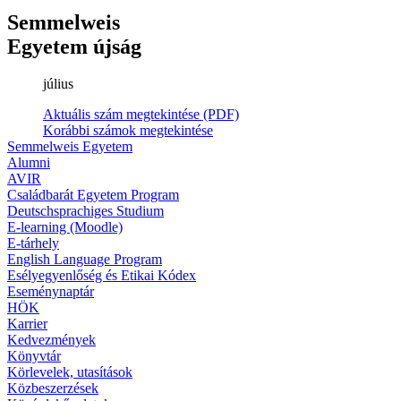
Semmelweis
Egyetem újság
július
Aktuális szám megtekintése (PDF)
Korábbi számok megtekintése
Semmelweis Egyetem
Alumni
AVIR
Családbarát Egyetem Program
Deutschsprachiges Studium
E-learning (Moodle)
E-tárhely
English Language Program
Esélyegyenlőség és Etikai Kódex
Eseménynaptár
HÖK
Karrier
Kedvezmények
Könyvtár
Körlevelek, utasítások
Közbeszerzések