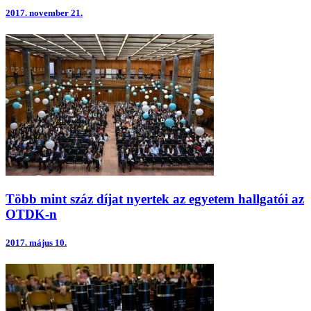
2017.
november 21.
Több mint száz díjat nyertek az egyetem hallgatói az
OTDK-n
2017.
május 10.