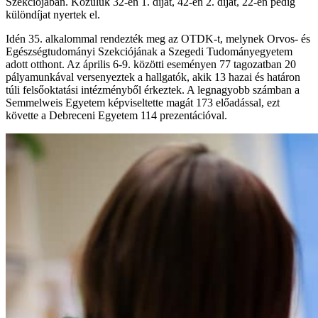
Szekciójában. Közülük 32-en 1. díjat, 42-en 2. díjat, 22-en pedig
különdíjat nyertek el.
Idén 35. alkalommal rendezték meg az OTDK-t, melynek Orvos- és
Egészségtudományi Szekciójának a Szegedi Tudományegyetem
adott otthont. Az április 6-9. közötti eseményen 77 tagozatban 20
pályamunkával versenyeztek a hallgatók, akik 13 hazai és határon
túli felsőoktatási intézményből érkeztek. A legnagyobb számban a
Semmelweis Egyetem képviseltette magát 173 előadással, ezt
követte a Debreceni Egyetem 114 prezentációval.