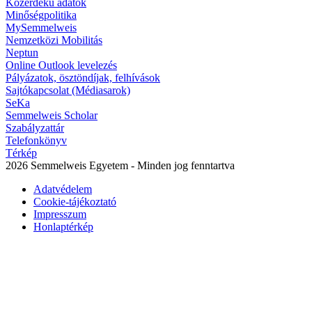
Közérdekű adatok
Minőségpolitika
MySemmelweis
Nemzetközi Mobilitás
Neptun
Online Outlook levelezés
Pályázatok, ösztöndíjak, felhívások
Sajtókapcsolat (Médiasarok)
SeKa
Semmelweis Scholar
Szabályzattár
Telefonkönyv
Térkép
2026 Semmelweis Egyetem - Minden jog fenntartva
Adatvédelem
Cookie-tájékoztató
Impresszum
Honlaptérkép