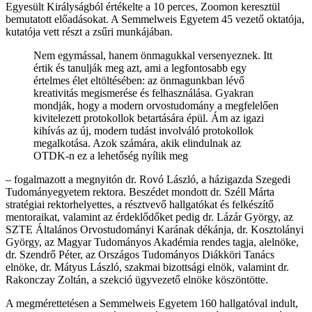
Egyesült Királyságból értékelte a 10 perces, Zoomon keresztül
bemutatott előadásokat. A Semmelweis Egyetem 45 vezető oktatója,
kutatója vett részt a zsűri munkájában.
Nem egymással, hanem önmagukkal versenyeznek. Itt
értik és tanulják meg azt, ami a legfontosabb egy
értelmes élet eltöltésében: az önmagunkban lévő
kreativitás megismerése és felhasználása. Gyakran
mondják, hogy a modern orvostudomány a megfelelően
kivitelezett protokollok betartására épül. Ám az igazi
kihívás az új, modern tudást involváló protokollok
megalkotása. Azok számára, akik elindulnak az
OTDK-n ez a lehetőség nyílik meg
– fogalmazott a megnyitón dr. Rovó László, a házigazda Szegedi
Tudományegyetem rektora. Beszédet mondott dr. Széll Márta
stratégiai rektorhelyettes, a résztvevő hallgatókat és felkészítő
mentoraikat, valamint az érdeklődőket pedig dr. Lázár György, az
SZTE Általános Orvostudományi Karának dékánja, dr. Kosztolányi
György, az Magyar Tudományos Akadémia rendes tagja, alelnöke,
dr. Szendrő Péter, az Országos Tudományos Diákköri Tanács
elnöke, dr. Mátyus László, szakmai bizottsági elnök, valamint dr.
Rakonczay Zoltán, a szekció ügyvezető elnöke köszöntötte.
A megmérettetésen a Semmelweis Egyetem 160 hallgatóval indult,