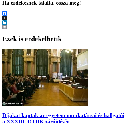
Ha érdekesnek találta, ossza meg!
Facebook
X
LinkedIn
Print
Ezek is érdekelhetik
Díjakat kaptak az egyetem munkatársai és hallgatói
a XXXIII. OTDK záróülésén