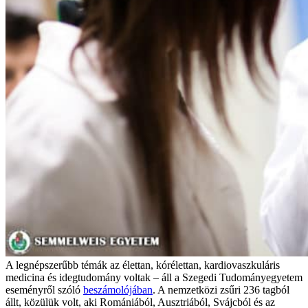
A legnépszerűbb témák az élettan, kórélettan, kardiovaszkuláris
medicina és idegtudomány voltak – áll a Szegedi Tudományegyetem
eseményről szóló
beszámolójában
. A nemzetközi zsűri 236 tagból
állt, közülük volt, aki Romániából, Ausztriából, Svájcból és az