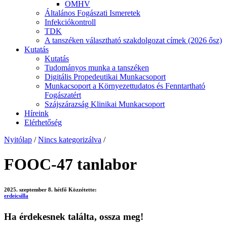
OMHV
Általános Fogászati Ismeretek
Infekciókontroll
TDK
A tanszéken választható szakdolgozat címek (2026 ősz)
Kutatás
Kutatás
Tudományos munka a tanszéken
Digitális Propedeutikai Munkacsoport
Munkacsoport a Környezettudatos és Fenntartható
Fogászatért
Szájszárazság Klinikai Munkacsoport
Híreink
Elérhetőség
Nyitólap
/
Nincs kategorizálva
/
FOOC-47 tanlabor
2025. szeptember 8. hétfő
Közzétette:
erdeicsilla
Ha érdekesnek találta, ossza meg!