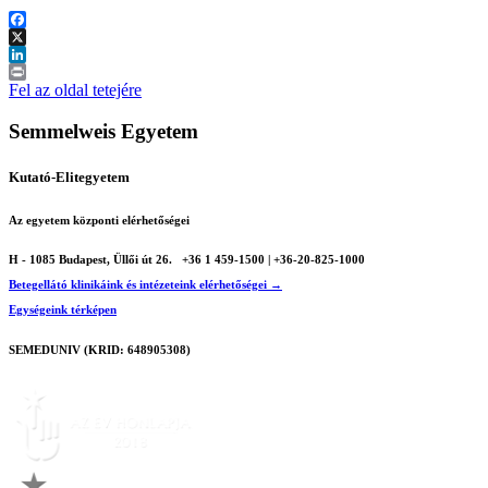
Facebook
X
LinkedIn
Print
Fel az oldal tetejére
Semmelweis Egyetem
Kutató-Elitegyetem
Az egyetem központi elérhetőségei
H - 1085 Budapest, Üllői út 26.
+36 1 459-1500 | +36-20-825-1000
Betegellátó klinikáink és intézeteink elérhetőségei →
Egységeink térképen
SEMEDUNIV (KRID: 648905308)