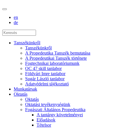
en
de
Tanszékünkről
Tanszékünkről
A Propedeutika Tanszék bemutatása
A Propedeutikai Tanszék története
Fogtechnikai laboratóriumunk
OC 47 skill tanlabor
Földvári Imre tanlabor
Sugár László tanlabor
Adatvédelmi tájékoztató
Munkatársak
Oktatás
Oktatás
Oktatási tevékenységünk
Fogászati Általános Propedeutika
A tantárgy követelményei
Előadások
Tételsor