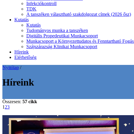
Infekciókontroll
TDK
A tanszéken választható szakdolgozat címek (2026 ősz)
Kutatás
Kutatás
Tudományos munka a tanszéken
Digitális Propedeutikai Munkacsoport
Munkacsoport a Környezettudatos és Fenntartható Fogász
Szájszárazság Klinikai Munkacsoport
Híreink
Elérhetőség
Nyitólap
/
Híreink
Összesen:
57 cikk
1
2
3