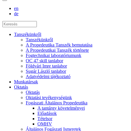
en
de
Tanszékünkről
Tanszékünkről
A Propedeutika Tanszék bemutatása
A Propedeutikai Tanszék története
Fogtechnikai laboratóriumunk
OC 47 skill tanlabor
Földvári Imre tanlabor
Sugár László tanlabor
Adatvédelmi tájékoztató
Munkatársak
Oktatás
Oktatás
Oktatási tevékenységünk
Fogászati Általános Propedeutika
A tantárgy követelményei
Előadások
Tételsor
OMHV
Általános Fogászati Ismeretek