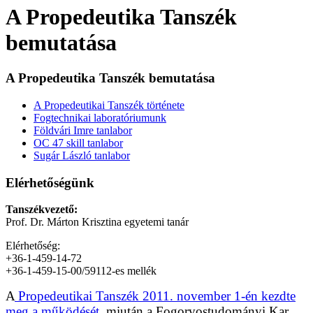
A Propedeutika Tanszék
bemutatása
A Propedeutika Tanszék bemutatása
A Propedeutikai Tanszék története
Fogtechnikai laboratóriumunk
Földvári Imre tanlabor
OC 47 skill tanlabor
Sugár László tanlabor
Elérhetőségünk
Tanszékvezető:
Prof. Dr. Márton Krisztina egyetemi tanár
Elérhetőség:
+36-1-459-14-72
+36-1-459-15-00/59112-es mellék
A
Propedeutikai Tanszék 2011. november 1-én kezdte
meg a működését,
miután a Fogorvostudományi Kar