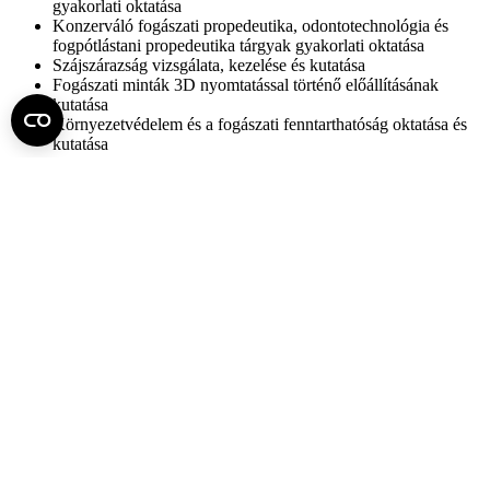
gyakorlati oktatása
Konzerváló fogászati propedeutika, odontotechnológia és
fogpótlástani propedeutika tárgyak gyakorlati oktatása
Szájszárazság vizsgálata, kezelése és kutatása
Fogászati minták 3D nyomtatással történő előállításának
kutatása
Környezetvédelem és a fogászati fenntarthatóság oktatása és
kutatása