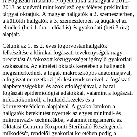
A Fogászati Általános Propedeutika tantárgyat a 2012-
2013-as tanévtől mint kötelező egy féléves preklinikai
tárgyat oktatjuk. A magyar hallgatók a 2. szemeszterben,
a külföldi hallgatók a 3. szemeszterben sajátítják el az
elméleti (heti 1 óra – előadás) és gyakorlati (heti 3 óra)
alapjait.
Célunk az 1. és 2. éves fogorvostanhallgatók
felkészítése a klinikai fogászati tevékenységek nagy
precizitást és fokozott kézügyességet igénylő gyakorlati
szakaszaira. Az elméleti oktatás keretében a hallgatók
megismerkednek a fogak makroszkópos anatómiájával,
a fogászat nemzetközi jelölési rendszereivel, a fogászati
alapbetegségekkel és azok etiológiájával, a hazai
fogászati epidemiológiai adatokkal, valamint a fogászati
infekciókontroll, a hulladékkezelés és a
környezetvédelem alapjaival. A gyakorlatokon a
hallgatók betekintést nyernek az egyes minimál- és
mikroinvazív technikákba, valamint megismerik az
Oktatási Centrum Központi Sterilizáló Részlegének
működését, rendelői gyakorlat keretében pedig a