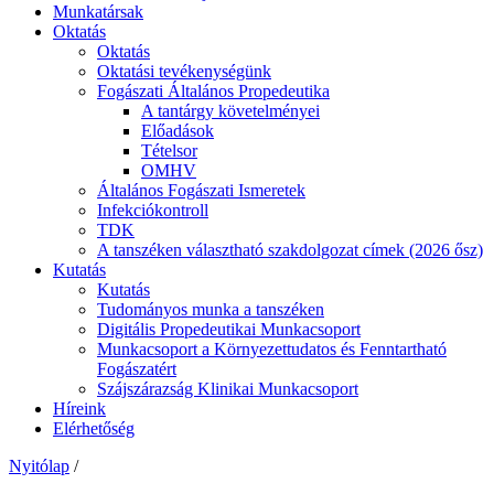
Munkatársak
Oktatás
Oktatás
Oktatási tevékenységünk
Fogászati Általános Propedeutika
A tantárgy követelményei
Előadások
Tételsor
OMHV
Általános Fogászati Ismeretek
Infekciókontroll
TDK
A tanszéken választható szakdolgozat címek (2026 ősz)
Kutatás
Kutatás
Tudományos munka a tanszéken
Digitális Propedeutikai Munkacsoport
Munkacsoport a Környezettudatos és Fenntartható
Fogászatért
Szájszárazság Klinikai Munkacsoport
Híreink
Elérhetőség
Nyitólap
/