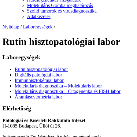
Molekuláris Gomba meghatározás
Szolid tumorok és vírusdiagnosztika
Adatkezelés
Nyitólap
/
Laboregységek
/
Rutin hisztopatológiai labor
Laboregységek
Rutin hisztopatológiai labor
Digitális patológiai labor
Immunhisztokémiai labor
Molekuláris diagnosztika – Molekuláris labor
Molekuláris diagnosztika – Citogenetika és FISH labor
Áramláscytometria labor
Elérhetőség
Patológiai és Kísérleti Rákkutató Intézet
H-1085 Budapest, Üllői út 26.
Intézetvezető: Dr. Matolcsy András, egyetemi tanár