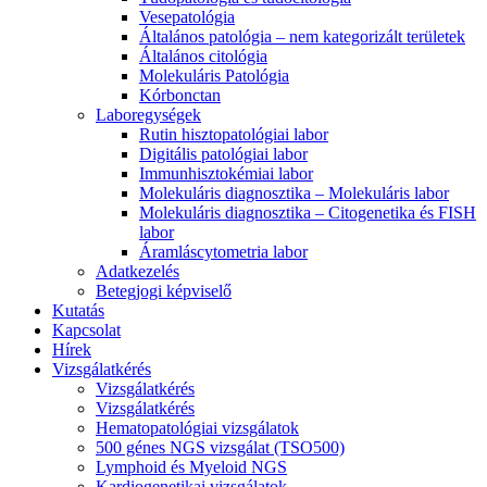
Vesepatológia
Általános patológia – nem kategorizált területek
Általános citológia
Molekuláris Patológia
Kórbonctan
Laboregységek
Rutin hisztopatológiai labor
Digitális patológiai labor
Immunhisztokémiai labor
Molekuláris diagnosztika – Molekuláris labor
Molekuláris diagnosztika – Citogenetika és FISH
labor
Áramláscytometria labor
Adatkezelés
Betegjogi képviselő
Kutatás
Kapcsolat
Hírek
Vizsgálatkérés
Vizsgálatkérés
Vizsgálatkérés
Hematopatológiai vizsgálatok
500 génes NGS vizsgálat (TSO500)
Lymphoid és Myeloid NGS
Kardiogenetikai vizsgálatok