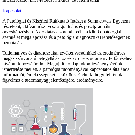
Kapcsolat
A Patológiai és Kísérleti Rákkutató Intézet a Semmelweis Egyetem
részeként, aktívan részt vesz a graduális és posztgraduális
orvosképzésben. Az oktatás elsőrendű célja a klinikopatológiai
szemlélet megalapozása és a patológia diagnosztikai lehetőségeinek
bemutatása.
Tudományos és diagnosztikai tevékenységünkkel az eredményes,
magas színvonalú betegellátáshoz és az orvostudomány fejlődéséhez
kívánunk hozzájárulni. Megújult honlapunkon tevékenységünk
ismertetése mellett, a patológia tudományával kapcsolatos általános
információt, érdekességeket is közlünk. Célunk, hogy felhívjuk a
figyelmet e tudományág jelentőségére, eredményeire.