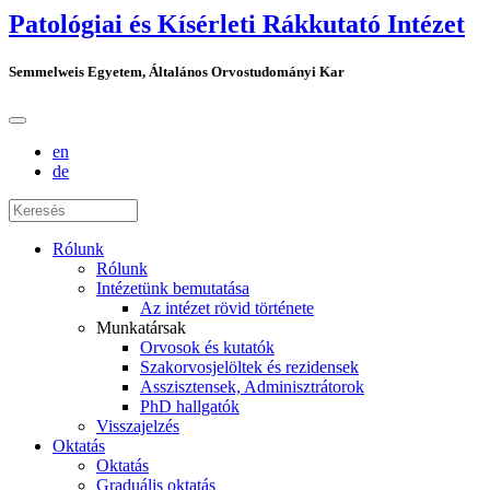
Patológiai és Kísérleti Rákkutató Intézet
Semmelweis Egyetem, Általános Orvostudományi Kar
en
de
Rólunk
Rólunk
Intézetünk bemutatása
Az intézet rövid története
Munkatársak
Orvosok és kutatók
Szakorvosjelöltek és rezidensek
Asszisztensek, Adminisztrátorok
PhD hallgatók
Visszajelzés
Oktatás
Oktatás
Graduális oktatás