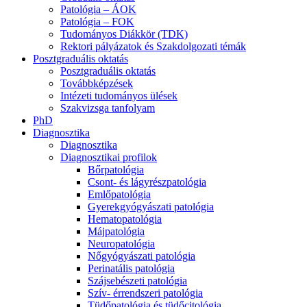
Patológia – ÁOK
Patológia – FOK
Tudományos Diákkör (TDK)
Rektori pályázatok és Szakdolgozati témák
Posztgraduális oktatás
Posztgraduális oktatás
Továbbképzések
Intézeti tudományos ülések
Szakvizsga tanfolyam
PhD
Diagnosztika
Diagnosztika
Diagnosztikai profilok
Bőrpatológia
Csont- és lágyrészpatológia
Emlőpatológia
Gyerekgyógyászati patológia
Hematopatológia
Májpatológia
Neuropatológia
Nőgyógyászati patológia
Perinatális patológia
Szájsebészeti patológia
Szív- érrendszeri patológia
Tüdőpatológia és tüdőcitológia