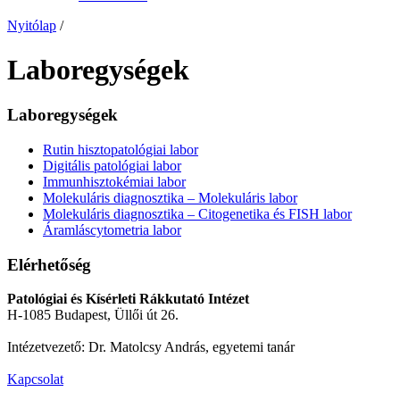
Nyitólap
/
Laboregységek
Laboregységek
Rutin hisztopatológiai labor
Digitális patológiai labor
Immunhisztokémiai labor
Molekuláris diagnosztika – Molekuláris labor
Molekuláris diagnosztika – Citogenetika és FISH labor
Áramláscytometria labor
Elérhetőség
Patológiai és Kísérleti Rákkutató Intézet
H-1085 Budapest, Üllői út 26.
Intézetvezető: Dr. Matolcsy András, egyetemi tanár
Kapcsolat