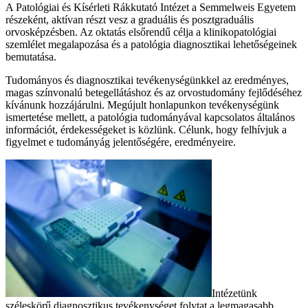
A Patológiai és Kísérleti Rákkutató Intézet a Semmelweis Egyetem
részeként, aktívan részt vesz a graduális és posztgraduális
orvosképzésben. Az oktatás elsőrendű célja a klinikopatológiai
szemlélet megalapozása és a patológia diagnosztikai lehetőségeinek
bemutatása.
Tudományos és diagnosztikai tevékenységünkkel az eredményes,
magas színvonalú betegellátáshoz és az orvostudomány fejlődéséhez
kívánunk hozzájárulni. Megújult honlapunkon tevékenységünk
ismertetése mellett, a patológia tudományával kapcsolatos általános
információt, érdekességeket is közlünk. Célunk, hogy felhívjuk a
figyelmet e tudományág jelentőségére, eredményeire.
Intézetünk
széleskörű diagnosztikus tevékenységet folytat a legmagasabb