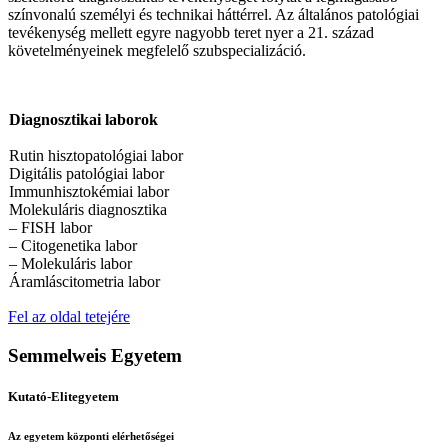
színvonalú személyi és technikai háttérrel. Az általános patológiai
tevékenység mellett egyre nagyobb teret nyer a 21. század
követelményeinek megfelelő szubspecializáció.
Diagnosztikai laborok
Rutin hisztopatológiai labor
Digitális patológiai labor
Immunhisztokémiai labor
Molekuláris diagnosztika
– FISH labor
– Citogenetika labor
– Molekuláris labor
Áramláscitometria labor
Fel az oldal tetejére
Semmelweis Egyetem
Kutató-Elitegyetem
Az egyetem központi elérhetőségei