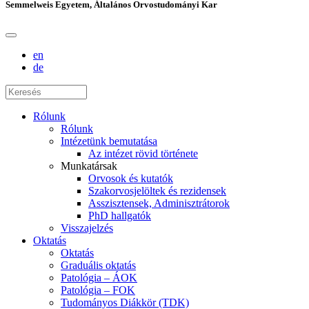
Semmelweis Egyetem, Általános Orvostudományi Kar
en
de
Rólunk
Rólunk
Intézetünk bemutatása
Az intézet rövid története
Munkatársak
Orvosok és kutatók
Szakorvosjelöltek és rezidensek
Asszisztensek, Adminisztrátorok
PhD hallgatók
Visszajelzés
Oktatás
Oktatás
Graduális oktatás
Patológia – ÁOK
Patológia – FOK
Tudományos Diákkör (TDK)