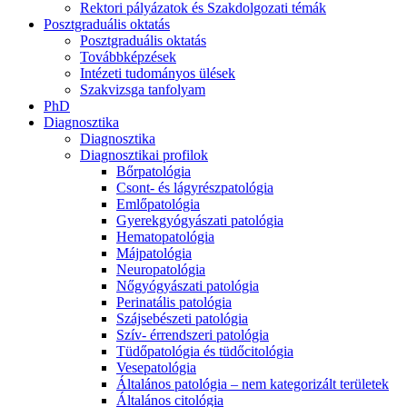
Rektori pályázatok és Szakdolgozati témák
Posztgraduális oktatás
Posztgraduális oktatás
Továbbképzések
Intézeti tudományos ülések
Szakvizsga tanfolyam
PhD
Diagnosztika
Diagnosztika
Diagnosztikai profilok
Bőrpatológia
Csont- és lágyrészpatológia
Emlőpatológia
Gyerekgyógyászati patológia
Hematopatológia
Májpatológia
Neuropatológia
Nőgyógyászati patológia
Perinatális patológia
Szájsebészeti patológia
Szív- érrendszeri patológia
Tüdőpatológia és tüdőcitológia
Vesepatológia
Általános patológia – nem kategorizált területek
Általános citológia