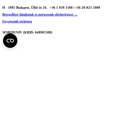
H - 1085 Budapest, Üllői út 26.
+36 1 459-1500 | +36-20-825-1000
Betegellátó klinikáink és intézeteink elérhetőségei →
Egységeink térképen
SEMEDUNIV (KRID: 648905308)