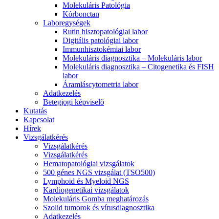
Molekuláris Patológia
Kórbonctan
Laboregységek
Rutin hisztopatológiai labor
Digitális patológiai labor
Immunhisztokémiai labor
Molekuláris diagnosztika – Molekuláris labor
Molekuláris diagnosztika – Citogenetika és FISH
labor
Áramláscytometria labor
Adatkezelés
Betegjogi képviselő
Kutatás
Kapcsolat
Hírek
Vizsgálatkérés
Vizsgálatkérés
Vizsgálatkérés
Hematopatológiai vizsgálatok
500 génes NGS vizsgálat (TSO500)
Lymphoid és Myeloid NGS
Kardiogenetikai vizsgálatok
Molekuláris Gomba meghatározás
Szolid tumorok és vírusdiagnosztika
Adatkezelés