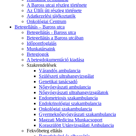
A Baross utcai részleg története
Az Üllői úti részleg története
Adatkezelési tájékoztatók
Onkológiai Centrum
Betegellátás – Baross utca
Betegellátás - Baross utca
Betegellátás a Baross utcában
Időpontfoglalás
Munkatársaink
Betegjogok
A betegdokumentáció kiadása
Szakrendelések
Várandós ambulancia
Szülészeti ultrahangvizsgálat
Genetikai tanácsadó
Nőgyógyászati ambulancia
Nőgyógyászati ultrahangvizsgálatok
Endometriosis szakambulancia
Endokrinológiai szakambulancia
Onkológiai szakambulancia
Gyermeknőgyógyászati szakambulancia
Magzati Medicina Munkacsoport
Koraszülött Utánvizsgálati Ambulancia
Fekvőbeteg ellátás