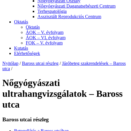
Nőgyógyászati Osztály
Nőgyógyászati Daganatsebészeti Centrum
Terhespatológia
Asszisztált Reprodukciós Centrum
Oktatás
Oktatás
ÁOK – V. évfolyam
ÁOK – VI. évfolyam
FOK – V. évfolyam
Kutatás
Elérhetőségek
Nyitólap
/
Baross utcai részleg
/
Járóbeteg szakrendelések – Baross
utca
/
Nőgyógyászati
ultrahangvizsgálatok – Baross
utca
Baross utcai részleg
Betegellátás a Baross utcában