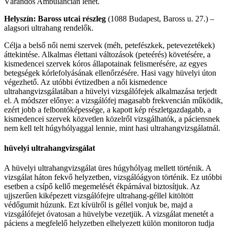
Várandós Ambulancián lehet.
Helyszín: Baross utcai részleg
(1088 Budapest,
Baross u. 27.) –
alagsori ultrahang rendelők.
Célja a belső női nemi szervek (méh, petefészkek, petevezetékek)
áttekintése. Alkalmas élettani változások (peteérés) követésére, a
kismedencei szervek kóros állapotainak felismerésére, az egyes
betegségek kórlefolyásának ellenőrzésére. Hasi vagy hüvelyi úton
végezhető. Az utóbbi évtizedben a női kismedence
ultrahangvizsgálatában a hüvelyi vizsgálófejek alkalmazása terjedt
el. A módszer előnye: a vizsgálófej magasabb frekvencián működik,
ezért jobb a felbontóképessége, a kapott kép részletgazdagabb, a
kismedencei szervek közvetlen közelről vizsgálhatók, a páciensnek
nem kell telt húgyhólyaggal lennie, mint hasi ultrahangvizsgálatnál.
hüvelyi ultrahangvizsgálat
A hüvelyi ultrahangvizsgálat üres húgyhólyag mellett történik. A
vizsgálat háton fekvő helyzetben, vizsgálóágyon történik. Ez utóbbi
esetben a csípő kellő megemelését ékpárnával biztosítjuk. Az
ujjszerűen kiképezett vizsgálófejre ultrahang-géllel kitöltött
védőgumit húzunk. Ezt kívülről is géllel vonjuk be, majd a
vizsgálófejet óvatosan a hüvelybe vezetjük. A vizsgálat menetét a
páciens a megfelelő helyzetben elhelyezett külön monitoron tudja