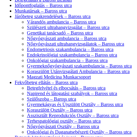
Időpontfoglalás – Baross utca
Munkatársak – Baross utca
Járóbeteg szakrendelések – Baross utca
Várandós ambulancia – Baross utca
Szülészeti ultrahangvizsgálat – Baross utca
Genetikai tanácsadó – Baross utca
Nőgyógyászati ambulancia – Baross utca
Nőgyógyászati ultrahangvizsgálatok – Baross utca
Endometriosis szakambulancia – Baross utca
Endokrinológiai szakambulancia – Baross utca
Onkológiai szakambulancia – Baross utca
Gyermeknőgyógyászati szakambulancia – Baross utca
Koraszülött Utánvizsgálati Ambulancia – Baross utca
Magzati Medicina Munkacsoport
Fekvőbeteg ellátás – Baross utca
Betegfelvétel és elbocsátás – Baross utca
Napirend és látogatási szabályok – Baross utca
Szülőszoba – Baross utca
Gyermekágyas és Újszülött Osztály – Baross utca
Koraszülött Osztály – Baross utca
Asszisztált Reprodukciós Osztály – Baross utca
Terhespatológiai osztály – Baross utca
Nőgyógyászati Osztály – Baross utca
Onkológiai és Daganatsebészeti Osztály – Baross utca