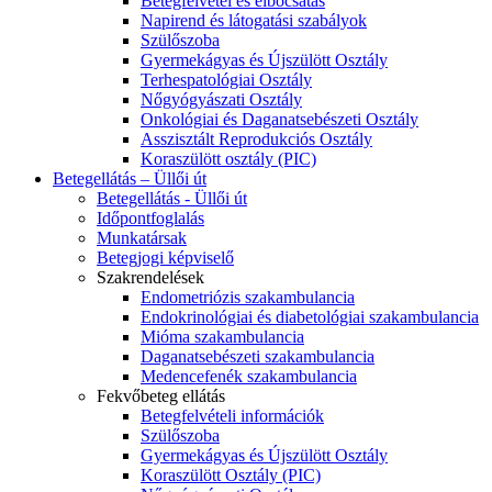
Betegfelvétel és elbocsátás
Napirend és látogatási szabályok
Szülőszoba
Gyermekágyas és Újszülött Osztály
Terhespatológiai Osztály
Nőgyógyászati Osztály
Onkológiai és Daganatsebészeti Osztály
Asszisztált Reprodukciós Osztály
Koraszülött osztály (PIC)
Betegellátás – Üllői út
Betegellátás - Üllői út
Időpontfoglalás
Munkatársak
Betegjogi képviselő
Szakrendelések
Endometriózis szakambulancia
Endokrinológiai és diabetológiai szakambulancia
Mióma szakambulancia
Daganatsebészeti szakambulancia
Medencefenék szakambulancia
Fekvőbeteg ellátás
Betegfelvételi információk
Szülőszoba
Gyermekágyas és Újszülött Osztály
Koraszülött Osztály (PIC)