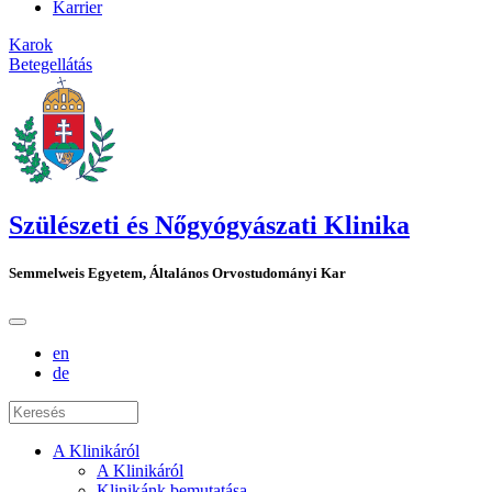
Karrier
Karok
Betegellátás
Szülészeti és Nőgyógyászati Klinika
Semmelweis Egyetem, Általános Orvostudományi Kar
en
de
A Klinikáról
A Klinikáról
Klinikánk bemutatása