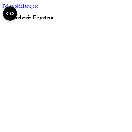
Fel az oldal tetejére
Semmelweis Egyetem
Kutató-Elitegyetem
Az egyetem központi elérhetőségei
H - 1085 Budapest, Üllői út 26.
+36 1 459-1500 | +36-20-825-1000
Betegellátó klinikáink és intézeteink elérhetőségei →
Egységeink térképen
SEMEDUNIV (KRID: 648905308)