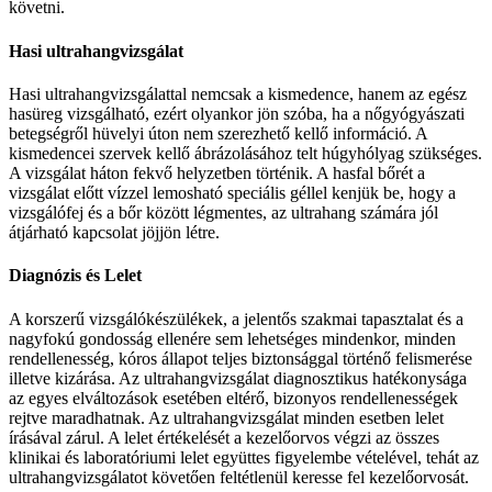
követni.
Hasi ultrahangvizsgálat
Hasi ultrahangvizsgálattal nemcsak a kismedence, hanem az egész
hasüreg vizsgálható, ezért olyankor jön szóba, ha a nőgyógyászati
betegségről hüvelyi úton nem szerezhető kellő információ. A
kismedencei szervek kellő ábrázolásához telt húgyhólyag szükséges.
A vizsgálat háton fekvő helyzetben történik. A hasfal bőrét a
vizsgálat előtt vízzel lemosható speciális géllel kenjük be, hogy a
vizsgálófej és a bőr között légmentes, az ultrahang számára jól
átjárható kapcsolat jöjjön létre.
Diagnózis és Lelet
A korszerű vizsgálókészülékek, a jelentős szakmai tapasztalat és a
nagyfokú gondosság ellenére sem lehetséges mindenkor, minden
rendellenesség, kóros állapot teljes biztonsággal történő felismerése
illetve kizárása. Az ultrahangvizsgálat diagnosztikus hatékonysága
az egyes elváltozások esetében eltérő, bizonyos rendellenességek
rejtve maradhatnak. Az ultrahangvizsgálat minden esetben lelet
írásával zárul. A lelet értékelését a kezelőorvos végzi az összes
klinikai és laboratóriumi lelet együttes figyelembe vételével, tehát az
ultrahangvizsgálatot követően feltétlenül keresse fel kezelőorvosát.