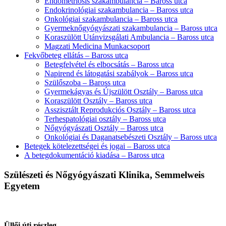
Endometriosis szakambulancia – Baross utca
Endokrinológiai szakambulancia – Baross utca
Onkológiai szakambulancia – Baross utca
Gyermeknőgyógyászati szakambulancia – Baross utca
Koraszülött Utánvizsgálati Ambulancia – Baross utca
Magzati Medicina Munkacsoport
Fekvőbeteg ellátás – Baross utca
Betegfelvétel és elbocsátás – Baross utca
Napirend és látogatási szabályok – Baross utca
Szülőszoba – Baross utca
Gyermekágyas és Újszülött Osztály – Baross utca
Koraszülött Osztály – Baross utca
Asszisztált Reprodukciós Osztály – Baross utca
Terhespatológiai osztály – Baross utca
Nőgyógyászati Osztály – Baross utca
Onkológiai és Daganatsebészeti Osztály – Baross utca
Betegek kötelezettségei és jogai – Baross utca
A betegdokumentáció kiadása – Baross utca
Szülészeti és Nőgyógyászati Klinika, Semmelweis
Egyetem
Üllői úti részleg