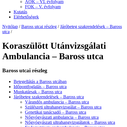
ÁOK – VI. évfolyam
FOK – V. évfolyam
Kutatás
Elérhetőségek
Nyitólap
/
Baross utcai részleg
/
Járóbeteg szakrendelések – Baross
utca
/
Koraszülött Utánvizsgálati
Ambulancia – Baross utca
Baross utcai részleg
Betegellátás a Baross utcában
Időpontfoglalás – Baross utca
Munkatársak – Baross utca
Járóbeteg szakrendelések – Baross utca
Várandós ambulancia – Baross utca
Szülészeti ultrahangvizsgálat – Baross utca
Genetikai tanácsadó – Baross utca
Nőgyógyászati ambulancia – Baross utca
Nőgyógyászati ultrahangvizsgálatok – Baross utca