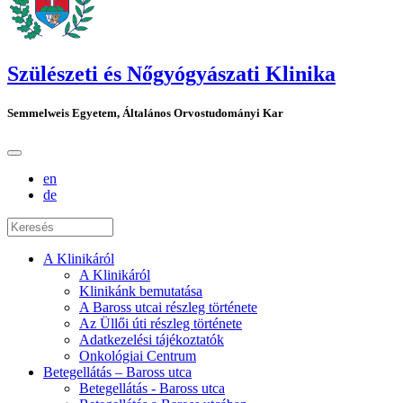
Szülészeti és Nőgyógyászati Klinika
Semmelweis Egyetem, Általános Orvostudományi Kar
en
de
A Klinikáról
A Klinikáról
Klinikánk bemutatása
A Baross utcai részleg története
Az Üllői úti részleg története
Adatkezelési tájékoztatók
Onkológiai Centrum
Betegellátás – Baross utca
Betegellátás - Baross utca