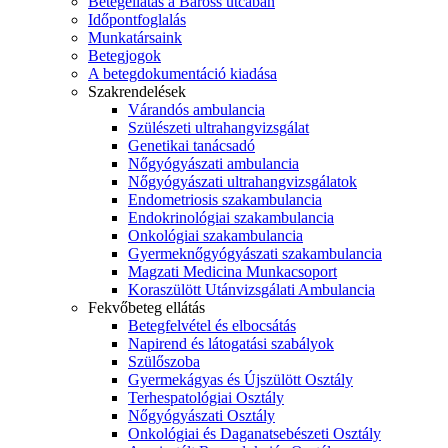
Betegellátás a Baross utcában
Időpontfoglalás
Munkatársaink
Betegjogok
A betegdokumentáció kiadása
Szakrendelések
Várandós ambulancia
Szülészeti ultrahangvizsgálat
Genetikai tanácsadó
Nőgyógyászati ambulancia
Nőgyógyászati ultrahangvizsgálatok
Endometriosis szakambulancia
Endokrinológiai szakambulancia
Onkológiai szakambulancia
Gyermeknőgyógyászati szakambulancia
Magzati Medicina Munkacsoport
Koraszülött Utánvizsgálati Ambulancia
Fekvőbeteg ellátás
Betegfelvétel és elbocsátás
Napirend és látogatási szabályok
Szülőszoba
Gyermekágyas és Újszülött Osztály
Terhespatológiai Osztály
Nőgyógyászati Osztály
Onkológiai és Daganatsebészeti Osztály