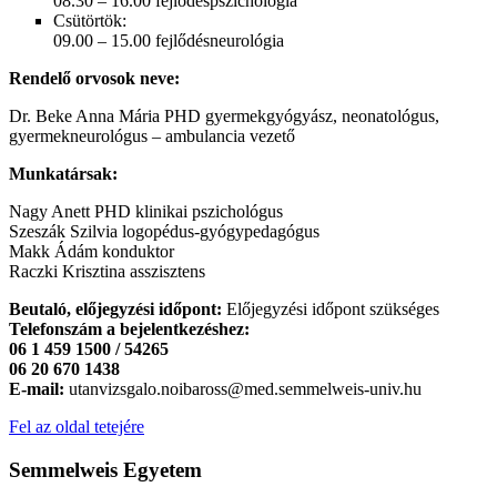
08.30 – 16.00 fejlődéspszichológia
Csütörtök:
09.00 – 15.00 fejlődésneurológia
Rendelő orvosok neve:
Dr. Beke Anna Mária PHD gyermekgyógyász, neonatológus,
gyermekneurológus – ambulancia vezető
Munkatársak:
Nagy Anett PHD klinikai pszichológus
Szeszák Szilvia logopédus-gyógypedagógus
Makk Ádám konduktor
Raczki Krisztina asszisztens
Beutaló, előjegyzési időpont:
Előjegyzési időpont szükséges
Telefonszám a bejelentkezéshez:
06 1 459 1500 / 54265
06 20 670 1438
E-mail:
utanvizsgalo.noibaross@med.semmelweis-univ.hu
Fel az oldal tetejére
Semmelweis Egyetem