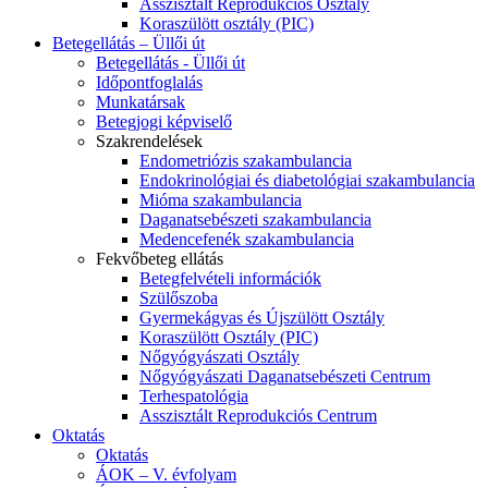
Asszisztált Reprodukciós Osztály
Koraszülött osztály (PIC)
Betegellátás – Üllői út
Betegellátás - Üllői út
Időpontfoglalás
Munkatársak
Betegjogi képviselő
Szakrendelések
Endometriózis szakambulancia
Endokrinológiai és diabetológiai szakambulancia
Mióma szakambulancia
Daganatsebészeti szakambulancia
Medencefenék szakambulancia
Fekvőbeteg ellátás
Betegfelvételi információk
Szülőszoba
Gyermekágyas és Újszülött Osztály
Koraszülött Osztály (PIC)
Nőgyógyászati Osztály
Nőgyógyászati Daganatsebészeti Centrum
Terhespatológia
Asszisztált Reprodukciós Centrum
Oktatás
Oktatás
ÁOK – V. évfolyam