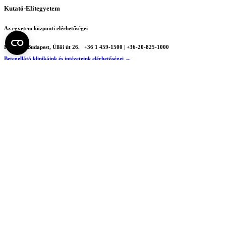
Kutató-Elitegyetem
Az egyetem központi elérhetőségei
H - 1085 Budapest, Üllői út 26.
+36 1 459-1500 | +36-20-825-1000
Betegellátó klinikáink és intézeteink elérhetőségei →
Egységeink térképen
SEMEDUNIV (KRID: 648905308)