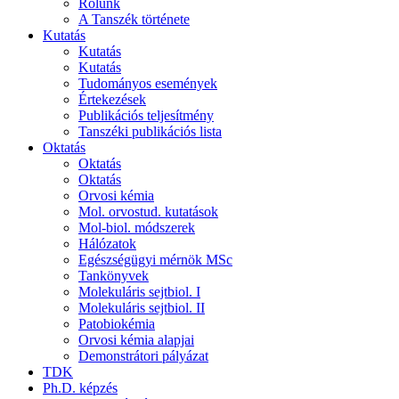
Rólunk
A Tanszék története
Kutatás
Kutatás
Kutatás
Tudományos események
Értekezések
Publikációs teljesítmény
Tanszéki publikációs lista
Oktatás
Oktatás
Oktatás
Orvosi kémia
Mol. orvostud. kutatások
Mol-biol. módszerek
Hálózatok
Egészségügyi mérnök MSc
Tankönyvek
Molekuláris sejtbiol. I
Molekuláris sejtbiol. II
Patobiokémia
Orvosi kémia alapjai
Demonstrátori pályázat
TDK
Ph.D. képzés