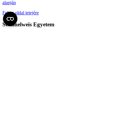
alapján
Fel az oldal tetejére
Semmelweis Egyetem
Kutató-Elitegyetem
Az egyetem központi elérhetőségei
H - 1085 Budapest, Üllői út 26.
+36 1 459-1500 | +36-20-825-1000
Betegellátó klinikáink és intézeteink elérhetőségei →
Egységeink térképen
SEMEDUNIV (KRID: 648905308)