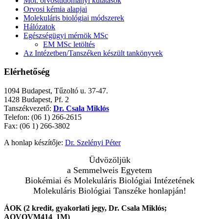
Mol. orvostudományi kutatások
Orvosi kémia alapjai
Molekuláris biológiai módszerek
Hálózatok
Egészségügyi mérnök MSc
EM MSc letöltés
Az Intézetben/Tanszéken készült tankönyvek
Elérhetőség
1094 Budapest, Tűzoltó u. 37-47.
1428 Budapest, Pf. 2
Tanszékvezető:
Dr. Csala Miklós
Telefon: (06 1) 266-2615
Fax: (06 1) 266-3802
A honlap készítője:
Dr. Szelényi Péter
Üdvözöljük
a Semmelweis Egyetem
Biokémiai és Molekuláris Biológiai Intézetének
Molekuláris Biológiai Tanszéke honlapján!
ÁOK (2 kredit, gyakorlati jegy, Dr. Csala Miklós;
AOVOVM414_1M)