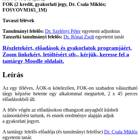
FOK (2 kredit, gyakorlati jegy, Dr. Csala Miklós;
FOSVOVM165_1M)
Tavaszi félévek
Tanulmányi felelős:
Dr. Szelényi Péter
egyetemi adjunktus
Tanszéki tanulmányi felelős:
Dr. Rónai Zsolt
egyetemi tanár
Részletekért, előadások és gyakorlatok programjáért,
Zoom linkekért, letöltésért stb., kérjük, keresse fel a
tantárgy Moodle oldalait.
Leírás
Az egy féléves, ÁOK-n kötelezően, FOK-on szabadon választható
tárgy képzése hetente egy alkalommal megtartott, 2 x 45 perces
előadásokból áll.
A félév végén az előadásokon elhangzott anyagból írásbeli
számonkérést tartunk, és ennek eredménye alapján adjuk
a gyakorlati jegyet.
A tantárgy felelős előadója (és tanulmányi felelőse)
Dr. Csala Miklós
egyetemi tanár.