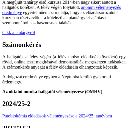
A megújult tantárgy első kurzusa 2014-ben nagy sikert aratott a
hallgatók körében. A félév végén folytatott,
anonim véleményezés
eredménye
egyértelműen azt mutatja, hogy az előadássorozatot a
kurzuson résztvevők – a kötelező alaptantárgy elsajátítása
szempontjából is – hasznosnak találták.
Cikk a tantárgyról
Számonkérés
A hallgatók a félév végén (a félév utolsó előadását követően) egy
rövid, online teszt megírásával demonstrálják megszerzett tudásukat.
A számonkérés anyagát a félév előadásain elhangzottak képezik.
A dolgozat eredménye egyben a Neptunba kerülő gyakorlati
érdemjegy.
Az oktatói munka hallgatói véleményezése (OMHV)
2024/25-2
Patobiokémia előadások véleményezése a 2024/25. tanévben
2022/23-2