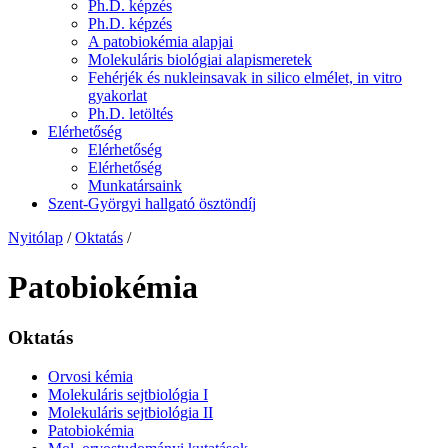
Ph.D. képzés
Ph.D. képzés
A patobiokémia alapjai
Molekuláris biológiai alapismeretek
Fehérjék és nukleinsavak in silico elmélet, in vitro
gyakorlat
Ph.D. letöltés
Elérhetőség
Elérhetőség
Elérhetőség
Munkatársaink
Szent-Györgyi hallgató ösztöndíj
Nyitólap
/
Oktatás
/
Patobiokémia
Oktatás
Orvosi kémia
Molekuláris sejtbiológia I
Molekuláris sejtbiológia II
Patobiokémia