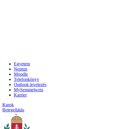
Egyetem
Neptun
Moodle
Telefonkönyv
Outlook levelezés
MySemmelweis
Karrier
Karok
Betegellátás