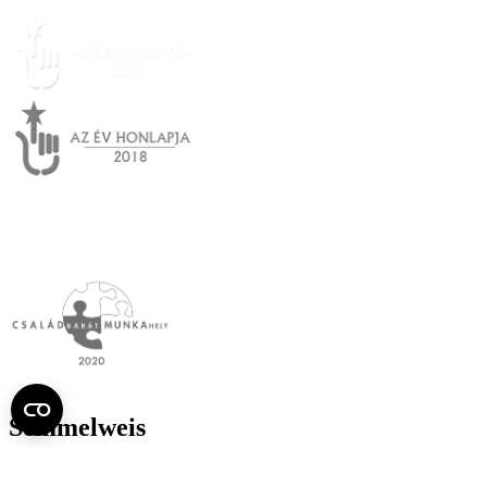
Semmelweis
Egyetem újság