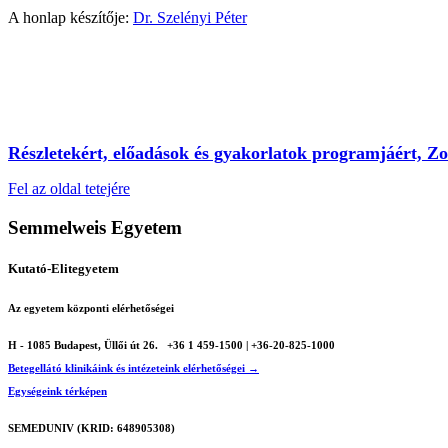
A honlap készítője:
Dr. Szelényi Péter
Részletekért, előadások és gyakorlatok programjáért, Zoom
Fel az oldal tetejére
Semmelweis Egyetem
Kutató-Elitegyetem
Az egyetem központi elérhetőségei
H - 1085 Budapest, Üllői út 26.
+36 1 459-1500 | +36-20-825-1000
Betegellátó klinikáink és intézeteink elérhetőségei →
Egységeink térképen
SEMEDUNIV (KRID: 648905308)