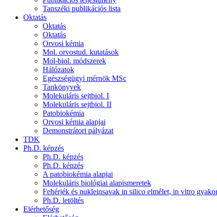
Tanszéki publikációs lista
Oktatás
Oktatás
Oktatás
Orvosi kémia
Mol. orvostud. kutatások
Mol-biol. módszerek
Hálózatok
Egészségügyi mérnök MSc
Tankönyvek
Molekuláris sejtbiol. I
Molekuláris sejtbiol. II
Patobiokémia
Orvosi kémia alapjai
Demonstrátori pályázat
TDK
Ph.D. képzés
Ph.D. képzés
Ph.D. képzés
A patobiokémia alapjai
Molekuláris biológiai alapismeretek
Fehérjék és nukleinsavak in silico elmélet, in vitro gyakor
Ph.D. letöltés
Elérhetőség