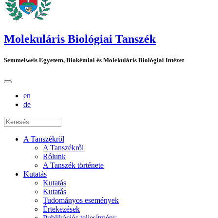
Molekuláris Biológiai Tanszék
Semmelweis Egyetem, Biokémiai és Molekuláris Biológiai Intézet
en
de
A Tanszékről
A Tanszékről
Rólunk
A Tanszék története
Kutatás
Kutatás
Kutatás
Tudományos események
Értekezések
Publikációs teljesítmény