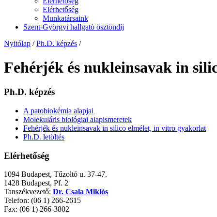
Elérhetőség
Elérhetőség
Munkatársaink
Szent-Györgyi hallgató ösztöndíj
Nyitólap
/
Ph.D. képzés
/
Fehérjék és nukleinsavak in silic
Ph.D. képzés
A patobiokémia alapjai
Molekuláris biológiai alapismeretek
Fehérjék és nukleinsavak in silico elmélet, in vitro gyakorlat
Ph.D. letöltés
Elérhetőség
1094 Budapest, Tűzoltó u. 37-47.
1428 Budapest, Pf. 2
Tanszékvezető:
Dr. Csala Miklós
Telefon: (06 1) 266-2615
Fax: (06 1) 266-3802