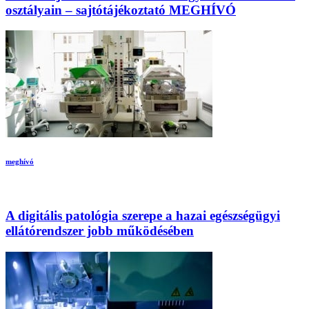
osztályain – sajtótájékoztató MEGHÍVÓ
meghívó
A digitális patológia szerepe a hazai egészségügyi
ellátórendszer jobb működésében