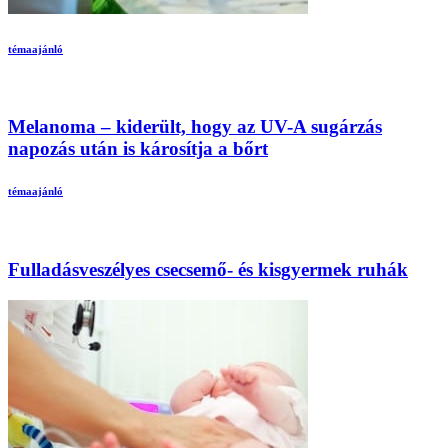
témaajánló
Melanoma – kiderült, hogy az UV-A sugárzás
napozás után is károsítja a bőrt
témaajánló
Fulladásveszélyes csecsemő- és kisgyermek ruhák