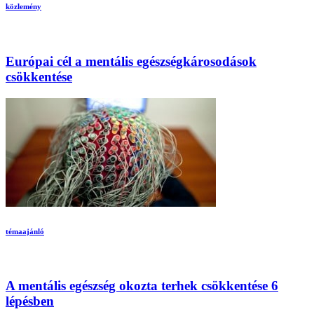
közlemény
Európai cél a mentális egészségkárosodások
csökkentése
témaajánló
A mentális egészség okozta terhek csökkentése 6
lépésben