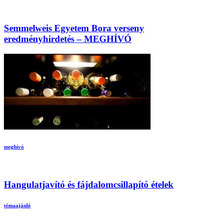
Semmelweis Egyetem Bora verseny
eredményhirdetés – MEGHÍVÓ
meghívó
Hangulatjavító és fájdalomcsillapító ételek
témaajánló