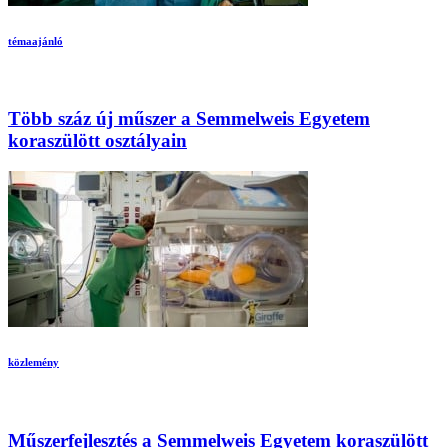
témaajánló
Több száz új műszer a Semmelweis Egyetem
koraszülött osztályain
közlemény
Műszerfejlesztés a Semmelweis Egyetem koraszülött