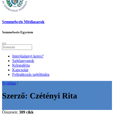
Semmelweis Médiasarok
Semmelweis Egyetem
Interjúalanyt keres?
Sajtóanyagok
Képgaléria
Kapcsolat
Feliratkozás sajtólistára
Nyitólap
/
Szerző:
Czétényi Rita
Összesen:
309 cikk