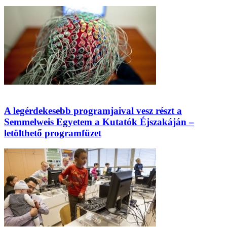
A legérdekesebb programjaival vesz részt a
Semmelweis Egyetem a Kutatók Éjszakáján –
letölthető programfüzet