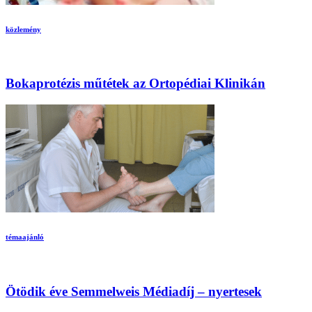
közlemény
Bokaprotézis műtétek az Ortopédiai Klinikán
témaajánló
Ötödik éve Semmelweis Médiadíj – nyertesek