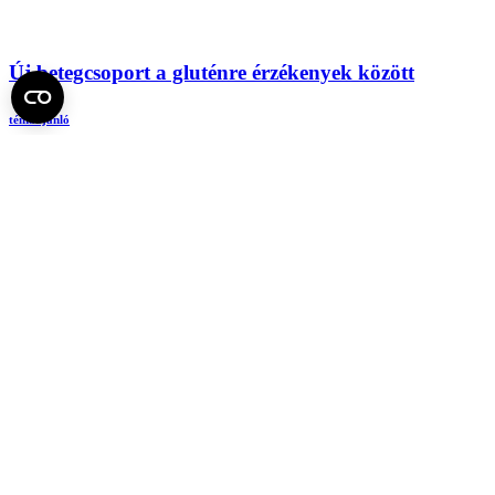
Új betegcsoport a gluténre érzékenyek között
témaajánló
Sztárfodrász a Tűzoltó utcai gyerekklinikán – anyák
napja alkalmából MEGHÍVÓ
meghívó