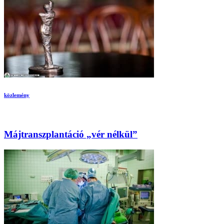
közlemény
Májtranszplantáció „vér nélkül”