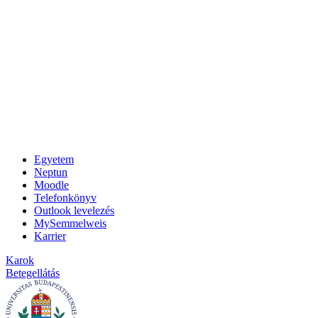
Egyetem
Neptun
Moodle
Telefonkönyv
Outlook levelezés
MySemmelweis
Karrier
Karok
Betegellátás