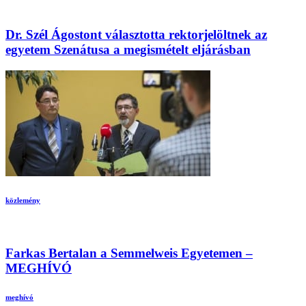
Dr. Szél Ágostont választotta rektorjelöltnek az
egyetem Szenátusa a megismételt eljárásban
közlemény
Farkas Bertalan a Semmelweis Egyetemen –
MEGHÍVÓ
meghívó