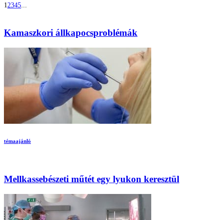
1
2
3
4
5
...
Kamaszkori állkapocsproblémák
témaajánló
Mellkassebészeti műtét egy lyukon keresztül