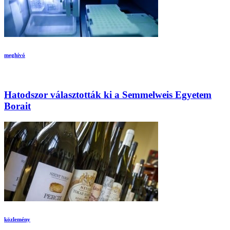
meghívó
Hatodszor választották ki a Semmelweis Egyetem
Borait
közlemény