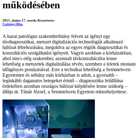
működésében
2015. június 17. szerda
Közzétette:
Czétényi Rita
A hazai patológus szakemberhiány felveti az igényt egy
távdiagnosztikai, metszet digitalizációs technológiát alkalmazó
hálózat létrehozására, megoldva az egyes régiók diagnosztikai és
konzultációs szolgáltatási igényeit. Vagyis azokban a kórházakban,
ahol nincs elég szakember, azonnali távkonzultációra lenne
lehetőség a metszetek digitalizálása révén, szemben a leletek mostani
időigényes postázásával. Erre a technikai lehetőség a Semmelweis
Egyetemen és néhány más kórházban is adott, a gyorsabb –
leginkább daganatos betegeket érintő – diagnosztika felállítása
érdekében azonban országos hálózat kiépítésére lenne szükség –
állítja dr. Tímár József, a Semmelweis Egyetem rektorhelyettese.