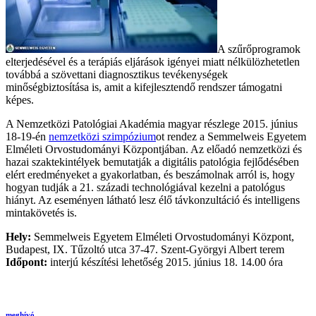
A szűrőprogramok
elterjedésével és a terápiás eljárások igényei miatt nélkülözhetetlen
továbbá a szövettani diagnosztikus tevékenységek
minőségbiztosítása is, amit a kifejlesztendő rendszer támogatni
képes.
A Nemzetközi Patológiai Akadémia magyar részlege 2015. június
18-19-én
nemzetközi szimpózium
ot rendez a Semmelweis Egyetem
Elméleti Orvostudományi Központjában. Az előadó nemzetközi és
hazai szaktekintélyek bemutatják a digitális patológia fejlődésében
elért eredményeket a gyakorlatban, és beszámolnak arról is, hogy
hogyan tudják a 21. századi technológiával kezelni a patológus
hiányt. Az eseményen látható lesz élő távkonzultáció és intelligens
mintakövetés is.
Hely:
Semmelweis Egyetem Elméleti Orvostudományi Központ,
Budapest, IX. Tűzoltó utca 37-47. Szent-Györgyi Albert terem
Időpont:
interjú készítési lehetőség 2015. június 18. 14.00 óra
meghívó