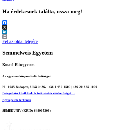
Ha érdekesnek találta, ossza meg!
Facebook
X
LinkedIn
Print
Fel az oldal tetejére
Semmelweis Egyetem
Kutató-Elitegyetem
Az egyetem központi elérhetőségei
H - 1085 Budapest, Üllői út 26.
+36 1 459-1500 | +36-20-825-1000
Betegellátó klinikáink és intézeteink elérhetőségei →
Egységeink térképen
SEMEDUNIV (KRID: 648905308)