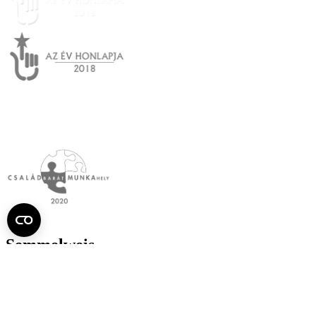
Semmelweis
Egyetem újság
július