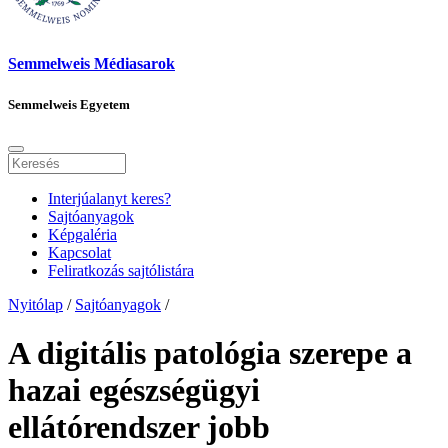
Semmelweis Médiasarok
Semmelweis Egyetem
Interjúalanyt keres?
Sajtóanyagok
Képgaléria
Kapcsolat
Feliratkozás sajtólistára
Nyitólap
/
Sajtóanyagok
/
A digitális patológia szerepe a
hazai egészségügyi
ellátórendszer jobb