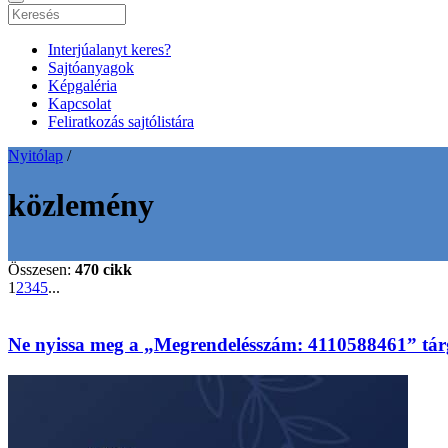
Interjúalanyt keres?
Sajtóanyagok
Képgaléria
Kapcsolat
Feliratkozás sajtólistára
Nyitólap
/
közlemény
Összesen:
470 cikk
1
2
3
4
5
...
Ne nyissa meg a „Megrendelésszám: 4110588461” tárg