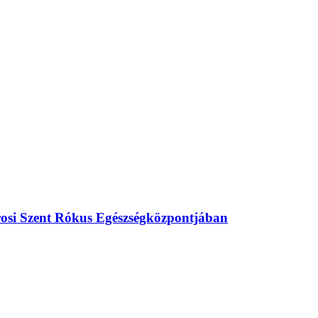
árosi Szent Rókus Egészségközpontjában