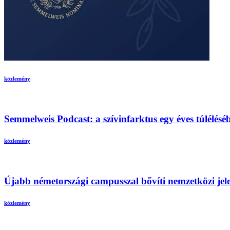
közlemény
Semmelweis Podcast: a szívinfarktus egy éves túlélésé
közlemény
Újabb németországi campusszal bővíti nemzetközi jel
közlemény