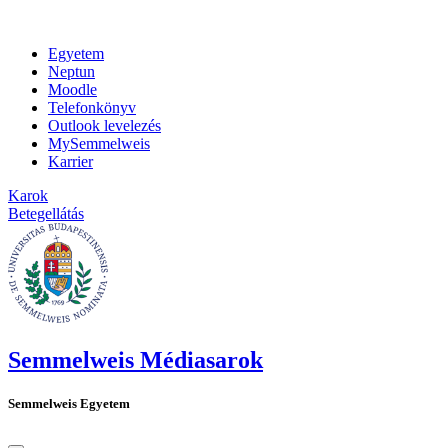
Egyetem
Neptun
Moodle
Telefonkönyv
Outlook levelezés
MySemmelweis
Karrier
Karok
Betegellátás
Semmelweis Médiasarok
Semmelweis Egyetem