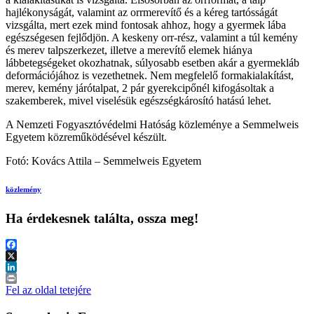
hajlékonyságát, valamint az orrmerevítő és a kéreg tartósságát
vizsgálta, mert ezek mind fontosak ahhoz, hogy a gyermek lába
egészségesen fejlődjön. A keskeny orr-rész, valamint a túl kemény
és merev talpszerkezet, illetve a merevítő elemek hiánya
lábbetegségeket okozhatnak, súlyosabb esetben akár a gyermekláb
deformációjához is vezethetnek. Nem megfelelő formakialakítást,
merev, kemény járótalpat, 2 pár gyerekcipőnél kifogásoltak a
szakemberek, mivel viselésük egészségkárosító hatású lehet.
A Nemzeti Fogyasztóvédelmi Hatóság közleménye a Semmelweis
Egyetem közreműködésével készült.
Fotó: Kovács Attila – Semmelweis Egyetem
közlemény
Ha érdekesnek találta, ossza meg!
Facebook
X
LinkedIn
Print
Fel az oldal tetejére