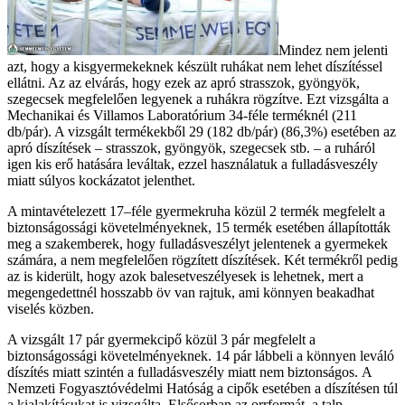
Mindez nem jelenti
azt, hogy a kisgyermekeknek készült ruhákat nem lehet díszítéssel
ellátni. Az az elvárás, hogy ezek az apró strasszok, gyöngyök,
szegecsek megfelelően legyenek a ruhákra rögzítve. Ezt vizsgálta a
Mechanikai és Villamos Laboratórium 34-féle terméknél (211
db/pár). A vizsgált termékekből 29 (182 db/pár) (86,3%) esetében az
apró díszítések – strasszok, gyöngyök, szegecsek stb. – a ruháról
igen kis erő hatására leváltak, ezzel használatuk a fulladásveszély
miatt súlyos kockázatot jelenthet.
A mintavételezett 17–féle gyermekruha közül 2 termék megfelelt a
biztonságossági követelményeknek, 15 termék esetében állapították
meg a szakemberek, hogy fulladásveszélyt jelentenek a gyermekek
számára, a nem megfelelően rögzített díszítések. Két termékről pedig
az is kiderült, hogy azok balesetveszélyesek is lehetnek, mert a
megengedettnél hosszabb öv van rajtuk, ami könnyen beakadhat
viselés közben.
A vizsgált 17 pár gyermekcipő közül 3 pár megfelelt a
biztonságossági követelményeknek. 14 pár lábbeli a könnyen leváló
díszítés miatt szintén a fulladásveszély miatt nem biztonságos. A
Nemzeti Fogyasztóvédelmi Hatóság a cipők esetében a díszítésen túl
a kialakításukat is vizsgálta. Elsősorban az orrformát, a talp