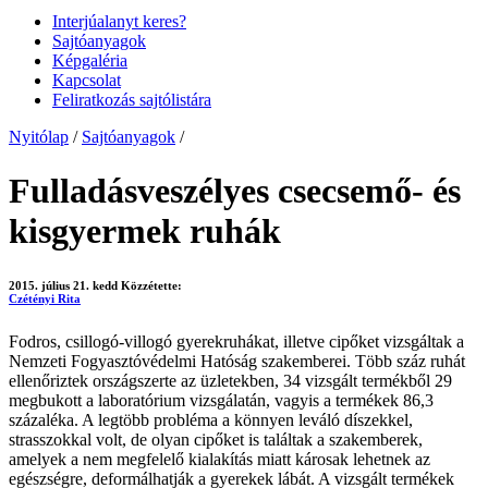
Interjúalanyt keres?
Sajtóanyagok
Képgaléria
Kapcsolat
Feliratkozás sajtólistára
Nyitólap
/
Sajtóanyagok
/
Fulladásveszélyes csecsemő- és
kisgyermek ruhák
2015. július 21. kedd
Közzétette:
Czétényi Rita
Fodros, csillogó-villogó gyerekruhákat, illetve cipőket vizsgáltak a
Nemzeti Fogyasztóvédelmi Hatóság szakemberei. Több száz ruhát
ellenőriztek országszerte az üzletekben, 34 vizsgált termékből 29
megbukott a laboratórium vizsgálatán, vagyis a termékek 86,3
százaléka. A legtöbb probléma a könnyen leváló díszekkel,
strasszokkal volt, de olyan cipőket is találtak a szakemberek,
amelyek a nem megfelelő kialakítás miatt károsak lehetnek az
egészségre, deformálhatják a gyerekek lábát. A vizsgált termékek