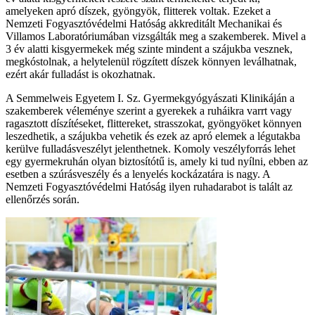
amelyeken apró díszek, gyöngyök, flitterek voltak. Ezeket a
Nemzeti Fogyasztóvédelmi Hatóság akkreditált Mechanikai és
Villamos Laboratóriumában vizsgálták meg a szakemberek. Mivel a
3 év alatti kisgyermekek még szinte mindent a szájukba vesznek,
megkóstolnak, a helytelenül rögzített díszek könnyen leválhatnak,
ezért akár fulladást is okozhatnak.
A Semmelweis Egyetem I. Sz. Gyermekgyógyászati Klinikáján a
szakemberek véleménye szerint a gyerekek a ruháikra varrt vagy
ragasztott díszítéseket, flittereket, strasszokat, gyöngyöket könnyen
leszedhetik, a szájukba vehetik és ezek az apró elemek a légutakba
kerülve fulladásveszélyt jelenthetnek. Komoly veszélyforrás lehet
egy gyermekruhán olyan biztosítótű is, amely ki tud nyílni, ebben az
esetben a szúrásveszély és a lenyelés kockázatára is nagy. A
Nemzeti Fogyasztóvédelmi Hatóság ilyen ruhadarabot is talált az
ellenőrzés során.