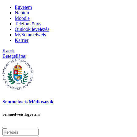
Egyetem
Neptun
Moodle
Telefonkönyv
Outlook levelezés
MySemmelweis
Karrier
Karok
Betegellátás
Semmelweis Médiasarok
Semmelweis Egyetem