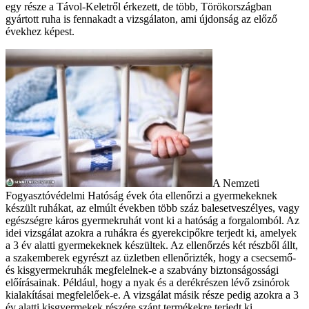
egy része a Távol-Keletről érkezett, de több, Törökországban
gyártott ruha is fennakadt a vizsgálaton, ami újdonság az előző
évekhez képest.
A Nemzeti
Fogyasztóvédelmi Hatóság évek óta ellenőrzi a gyermekeknek
készült ruhákat, az elmúlt években több száz balesetveszélyes, vagy
egészségre káros gyermekruhát vont ki a hatóság a forgalomból. Az
idei vizsgálat azokra a ruhákra és gyerekcipőkre terjedt ki, amelyek
a 3 év alatti gyermekeknek készültek. Az ellenőrzés két részből állt,
a szakemberek egyrészt az üzletben ellenőrizték, hogy a csecsemő-
és kisgyermekruhák megfelelnek-e a szabvány biztonságossági
előírásainak. Például, hogy a nyak és a derékrészen lévő zsinórok
kialakításai megfelelőek-e. A vizsgálat másik része pedig azokra a 3
év alatti kisgyermekek részére szánt termékekre terjedt ki,