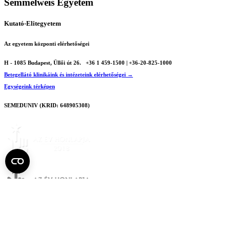
Semmelweis Egyetem
Kutató-Elitegyetem
Az egyetem központi elérhetőségei
H - 1085 Budapest, Üllői út 26.
+36 1 459-1500 | +36-20-825-1000
Betegellátó klinikáink és intézeteink elérhetőségei →
Egységeink térképen
SEMEDUNIV (KRID: 648905308)