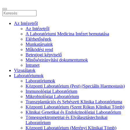
Az Intézetről
Az Intézetről
A Laboratóriumi Medicina Intézet bemutatása
Elérhetőségek
Munkatársaink
Működési rend
Betegjogi képviselő
Minőségirányítási dokumentumok
Intranet
Vizsgálatok
Laboratóriumok
Laboratóriumok
Központi Laboratórium (Pest) (Speciális Haemostasis)
Immunológiai Laboratórium
Mikrobiológiai Laboratórium
Transzplantációs és Sebészeti Klinika Laboratóriuma
Központi Laboratórium (Szent Rókus Klinikai Tömb)
Klinikai Genetikai és Endokrinológiai Laboratórium
Tömegspektrometriai és Elválasztástechnikai
Laboratórium
Központi Laboratórium (Merényi Klinikai Tömb)