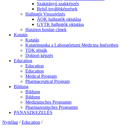
Szakirányú szakképzés
Belső továbbképzések
Hallgatói Visszajelzés
ÁOK hallgatók oktatása
GYTK hallgatók oktatása
Hasznos honlap címek
Kutatás
Kutatás
Kutatómunka a Laboratóriumi Medicina Intézetben
TDK témák
Doktori képzés
Education
Education
Education
Medical Program
Pharmaceutical Program
Bildung
Bildung
Bildung
Medizinisches Programm
Pharmazeutisches Programm
PANASZKEZELÉS
Nyitólap
/
Education
/