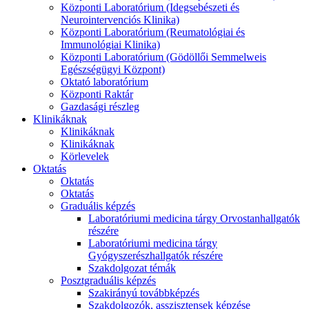
Központi Laboratórium (Idegsebészeti és
Neurointervenciós Klinika)
Központi Laboratórium (Reumatológiai és
Immunológiai Klinika)
Központi Laboratórium (Gödöllői Semmelweis
Egészségügyi Központ)
Oktató laboratórium
Központi Raktár
Gazdasági részleg
Klinikáknak
Klinikáknak
Klinikáknak
Körlevelek
Oktatás
Oktatás
Oktatás
Graduális képzés
Laboratóriumi medicina tárgy Orvostanhallgatók
részére
Laboratóriumi medicina tárgy
Gyógyszerészhallgatók részére
Szakdolgozat témák
Posztgraduális képzés
Szakirányú továbbképzés
Szakdolgozók, asszisztensek képzése