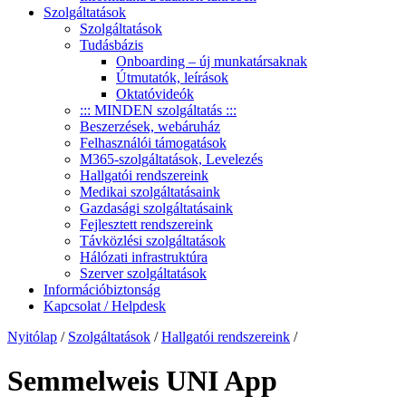
Szolgáltatások
Szolgáltatások
Tudásbázis
Onboarding – új munkatársaknak
Útmutatók, leírások
Oktatóvideók
::: MINDEN szolgáltatás :::
Beszerzések, webáruház
Felhasználói támogatások
M365-szolgáltatások, Levelezés
Hallgatói rendszereink
Medikai szolgáltatásaink
Gazdasági szolgáltatásaink
Fejlesztett rendszereink
Távközlési szolgáltatások
Hálózati infrastruktúra
Szerver szolgáltatások
Információbiztonság
Kapcsolat / Helpdesk
Nyitólap
/
Szolgáltatások
/
Hallgatói rendszereink
/
Semmelweis UNI App