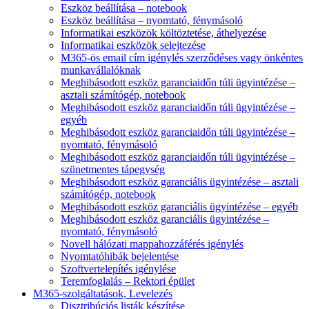
Eszköz beállítása – notebook
Eszköz beállítása – nyomtató, fénymásoló
Informatikai eszközök költöztetése, áthelyezése
Informatikai eszközök selejtezése
M365-ös email cím igénylés szerződéses vagy önkéntes
munkavállalóknak
Meghibásodott eszköz garanciaidőn túli ügyintézése –
asztali számítógép, notebook
Meghibásodott eszköz garanciaidőn túli ügyintézése –
egyéb
Meghibásodott eszköz garanciaidőn túli ügyintézése –
nyomtató, fénymásoló
Meghibásodott eszköz garanciaidőn túli ügyintézése –
szünetmentes tápegység
Meghibásodott eszköz garanciális ügyintézése – asztali
számítógép, notebook
Meghibásodott eszköz garanciális ügyintézése – egyéb
Meghibásodott eszköz garanciális ügyintézése –
nyomtató, fénymásoló
Novell hálózati mappahozzáférés igénylés
Nyomtatóhibák bejelentése
Szoftvertelepítés igénylése
Teremfoglalás – Rektori épület
M365-szolgáltatások, Levelezés
Disztribúciós listák készítése