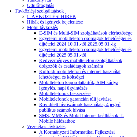
Üdülőfoglalás
Távközlési szolgáltatások
!TÁVKÖZLÉSI HÍREK
Hibák és igények bejelentése
Mobil távközlés
E-SIM és Multi-SIM szolgáltatások elérhetősége
Egyetemi mobiltelefon csomagok lehetőségei és
díjtételei 2024.10.01.-től 2025.05.01.-ig
Egyetemi mobiltelefon csomagok lehetőségei és
díjtételei 2025.05.01.-től
Kedvezményes mobiltelefon szolgáltatások
dolgozók és családtagok számára
Külföldi mobiltelefon és internet használat
lehetőségei és költségei
Mobiltelefon kapcsolattartók, SIM kártya
igénylés, napi ügyintézés
Mobiltelefonok beszerzése
Mobiltelefonok garancián túli javítása
Rövidített hívószámok használata, 4 jegyű
publikus számok hívása
SMS, MMS és Mobil Internet beállítások T-
Mobile hálózathoz
Vezetékes távközlés
A Kormányzati Informatikai Fejlesztési