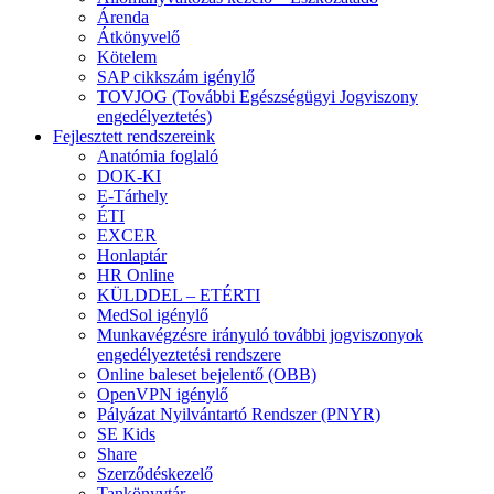
Árenda
Átkönyvelő
Kötelem
SAP cikkszám igénylő
TOVJOG (További Egészségügyi Jogviszony
engedélyeztetés)
Fejlesztett rendszereink
Anatómia foglaló
DOK-KI
E-Tárhely
ÉTI
EXCER
Honlaptár
HR Online
KÜLDDEL – ETÉRTI
MedSol igénylő
Munkavégzésre irányuló további jogviszonyok
engedélyeztetési rendszere
Online baleset bejelentő (OBB)
OpenVPN igénylő
Pályázat Nyilvántartó Rendszer (PNYR)
SE Kids
Share
Szerződéskezelő
Tankönyvtár