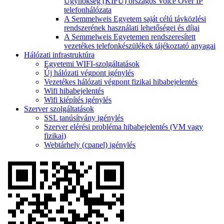
Ügynökség (KIFÜ) országos Voice Over IP
telefonhálózata
A Semmelweis Egyetem saját célú távközlési
rendszerének használati lehetőségei és díjai
A Semmelweis Egyetemen rendszeresített
vezetékes telefonkészülékek tájékoztató anyagai
Hálózati infrastruktúra
Egyetemi WIFI-szolgáltatások
Új hálózati végpont igénylés
Vezetékes hálózati végpont fizikai hibabejelentés
Wifi hibabejelentés
Wifi kiépítés igénylés
Szerver szolgáltatások
SSL tanúsítvány igénylés
Szerver elérési probléma hibabejelentés (VM vagy
fizikai)
Webtárhely (cpanel) igénylés