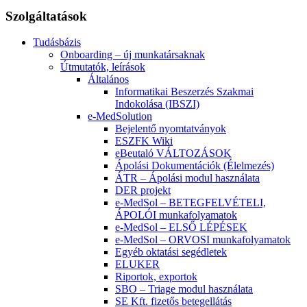
Szolgáltatások
Tudásbázis
Onboarding – új munkatársaknak
Útmutatók, leírások
Általános
Informatikai Beszerzés Szakmai
Indokolása (IBSZI)
e-MedSolution
Bejelentő nyomtatványok
ESZFK Wiki
eBeutaló VÁLTOZÁSOK
Ápolási Dokumentációk (Élelmezés)
ÁTR – Ápolási modul használata
DER projekt
e-MedSol – BETEGFELVÉTELI,
ÁPOLÓI munkafolyamatok
e-MedSol – ELSŐ LÉPÉSEK
e-MedSol – ORVOSI munkafolyamatok
Egyéb oktatási segédletek
ELUKER
Riportok, exportok
SBO – Triage modul használata
SE Kft. fizetős betegellátás