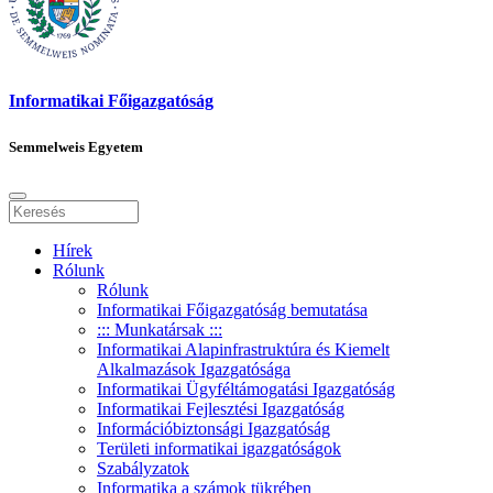
Informatikai Főigazgatóság
Semmelweis Egyetem
Hírek
Rólunk
Rólunk
Informatikai Főigazgatóság bemutatása
::: Munkatársak :::
Informatikai Alapinfrastruktúra és Kiemelt
Alkalmazások Igazgatósága
Informatikai Ügyféltámogatási Igazgatóság
Informatikai Fejlesztési Igazgatóság
Információbiztonsági Igazgatóság
Területi informatikai igazgatóságok
Szabályzatok
Informatika a számok tükrében