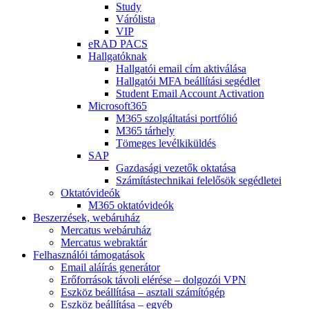
Study
Várólista
VIP
eRAD PACS
Hallgatóknak
Hallgatói email cím aktiválása
Hallgatói MFA beállítási segédlet
Student Email Account Activation
Microsoft365
M365 szolgáltatási portfólió
M365 tárhely
Tömeges levélkiküldés
SAP
Gazdasági vezetők oktatása
Számítástechnikai felelősök segédletei
Oktatóvideók
M365 oktatóvideók
Beszerzések, webáruház
Mercatus webáruház
Mercatus webraktár
Felhasználói támogatások
Email aláírás generátor
Erőforrások távoli elérése – dolgozói VPN
Eszköz beállítása – asztali számítógép
Eszköz beállítása – egyéb