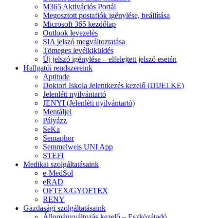
M365 Aktivációs Portál
Megosztott postafiók igénylése, beállítása
Microsoft 365 kezdőlap
Outlook levezelés
SIA jelszó megváltoztatása
Tömeges levélkiküldés
Új jelszó igénylése – elfelejtett jelszó esetén
Hallgatói rendszereink
Aptitude
Doktori Iskola Jelentkezés kezelő (DIJELKE)
Jelenléti nyilvántartó
JENYI (Jelenléti nyilvántartó)
Mentáljel
Pályázz
SeKa
Semaphor
Semmelweis UNI App
STEFI
Medikai szolgáltatásaink
e-MedSol
eRAD
OFTEX/GYOFTEX
RENY
Gazdasági szolgáltatásaink
Állományváltozás kezelő – Eszközátadó