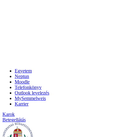
Egyetem
Neptun
Moodle
Telefonkönyv
Outlook levelezés
MySemmelweis
Karrier
Karok
Betegellátás