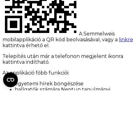
A Semmelweis
mobilapplikáció a QR kód beolvasásával, vagy a
linkre
kattintva érhető el.
Telepítés után már a telefonon megjelent ikonra
kattintva indítható.
Az applikáció főbb funkciói:
egyetemi hírek böngészése
hallgatók számára Neptun tanulmányi
információk kijelzése
egyetemi eseménynaptár és tanév rendjének
mutatása karok szerint
egyetemi térkép
egyetemi telefonkönyv
Semmelweis kedvezménykártya vonalkódjának
megjelenítése