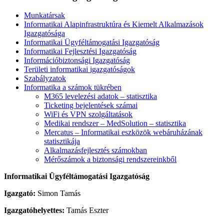
Munkatársak
Informatikai Alapinfrastruktúra és Kiemelt Alkalmazások
Igazgatósága
Informatikai Ügyféltámogatási Igazgatóság
Informatikai Fejlesztési Igazgatóság
Információbiztonsági Igazgatóság
Területi informatikai igazgatóságok
Szabályzatok
Informatika a számok tükrében
M365 levelezési adatok – statisztika
Ticketing bejelentések számai
WiFi és VPN szolgáltatások
Medikai rendszer – MedSolution – statisztika
Mercatus – Informatikai eszközök webáruházának
statisztikája
Alkalmazásfejlesztés számokban
Mérőszámok a biztonsági rendszereinkből
Informatikai Ügyféltámogatási Igazgatóság
Igazgató:
Simon Tamás
Igazgatóhelyettes:
Tamás Eszter