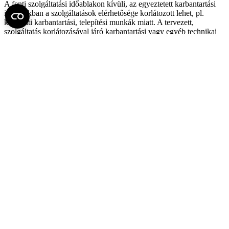
A fenti szolgáltatási időablakon kívüli, az egyeztetett karbantartási
időablakban a szolgáltatások elérhetősége korlátozott lehet, pl.
központi karbantartási, telepítési munkák miatt. A tervezett,
szolgáltatás korlátozásával járó karbantartási vagy egyéb technikai
okból szükséges beavatkozásokat a tervezett időpont előtt legalább 2
munkanappal korábban az Informatikai Főigazgatóság jelzi.
Amennyiben technikailag lehetséges, a szolgáltatás karbantartásával
járó feladatokat a szolgáltatási időablakon kívül végezzük el.
Szolgáltatási szint megállapodás (SLA)
A munkanapokon bejelentett hibák esetén 1 munkanapon belül
megkezdjük a probléma kezelését. A munkaszüneti napokon a hibák
javítását az első munkanapon tudjuk megkezdeni.
Fel az oldal tetejére
Semmelweis Egyetem
Kutató-Elitegyetem
Az egyetem központi elérhetőségei
H - 1085 Budapest, Üllői út 26.
+36 1 459-1500 | +36-20-825-1000