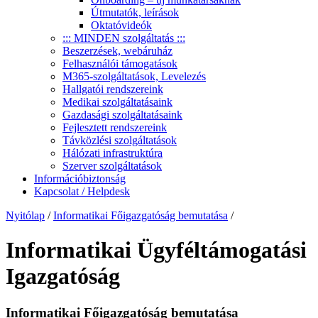
Útmutatók, leírások
Oktatóvideók
::: MINDEN szolgáltatás :::
Beszerzések, webáruház
Felhasználói támogatások
M365-szolgáltatások, Levelezés
Hallgatói rendszereink
Medikai szolgáltatásaink
Gazdasági szolgáltatásaink
Fejlesztett rendszereink
Távközlési szolgáltatások
Hálózati infrastruktúra
Szerver szolgáltatások
Információbiztonság
Kapcsolat / Helpdesk
Nyitólap
/
Informatikai Főigazgatóság bemutatása
/
Informatikai Ügyféltámogatási
Igazgatóság
Informatikai Főigazgatóság bemutatása