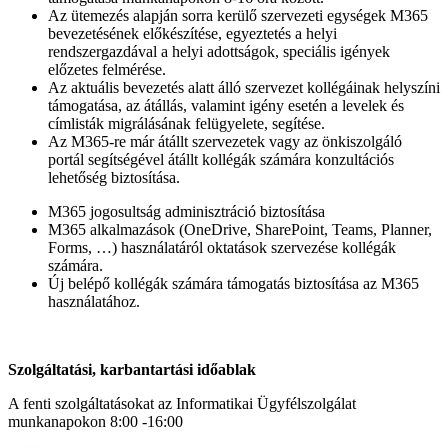
Az ütemezés alapján sorra kerülő szervezeti egységek M365
bevezetésének előkészítése, egyeztetés a helyi
rendszergazdával a helyi adottságok, speciális igények
előzetes felmérése.
Az aktuális bevezetés alatt álló szervezet kollégáinak helyszíni
támogatása, az átállás, valamint igény esetén a levelek és
címlisták migrálásának felügyelete, segítése.
Az M365-re már átállt szervezetek vagy az önkiszolgáló
portál segítségével átállt kollégák számára konzultációs
lehetőség biztosítása.
M365 jogosultság adminisztráció biztosítása
M365 alkalmazások (OneDrive, SharePoint, Teams, Planner,
Forms, …) használatáról oktatások szervezése kollégák
számára.
Új belépő kollégák számára támogatás biztosítása az M365
használatához.
Szolgáltatási, karbantartási időablak
A fenti szolgáltatásokat az Informatikai Ügyfélszolgálat
munkanapokon 8:00 -16:00