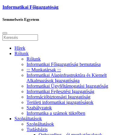
Informatikai Főigazgatóság
Semmelweis Egyetem
Hírek
Rólunk
Rólunk
Informatikai Főigazgatóság bemutatása
::: Munkatársak :::
Informatikai Alapinfrastruktúra és Kiemelt
Alkalmazások Igazgatósága
Informatikai Ügyféltámogatási Igazgatóság
Informatikai Fejlesztési Igazgatóság
Információbiztonsági Igazgatóság
Területi informatikai igazgatóságok
Szabályzatok
Informatika a számok tükrében
Szolgáltatások
Szolgáltatások
Tudásbázis
Onboarding – új munkatársaknak