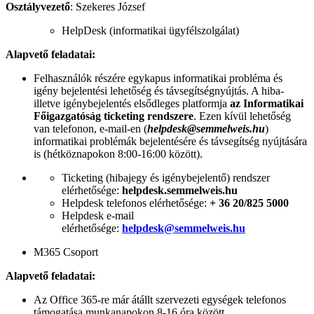
Osztályvezető
: Szekeres József
HelpDesk (informatikai ügyfélszolgálat)
Alapvető feladatai:
Felhasználók részére egykapus informatikai probléma és
igény bejelentési lehetőség és távsegítségnyújtás. A hiba-
illetve igénybejelentés elsődleges platformja
az Informatikai
Főigazgatóság ticketing rendszere
. Ezen kívül lehetőség
van telefonon, e-mail-en (
helpdesk@semmelweis.hu
)
informatikai problémák bejelentésére és távsegítség nyújtására
is (hétköznapokon 8:00-16:00 között).
Ticketing (hibajegy és igénybejelentő) rendszer
elérhetősége:
helpdesk.semmelweis.hu
Helpdesk telefonos elérhetősége:
+ 36 20/825 5000
Helpdesk e-mail
elérhetősége:
helpdesk@semmelweis.hu
M365 Csoport
Alapvető feladatai:
Az Office 365-re már átállt szervezeti egységek telefonos
támogatása munkanapokon 8-16 óra között.