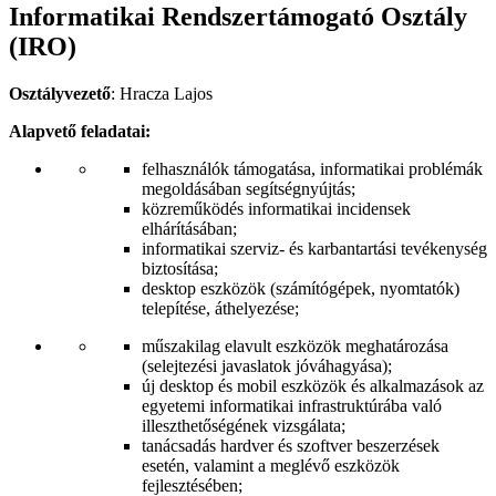
Informatikai Rendszertámogató Osztály
(IRO)
Osztályvezető
: Hracza Lajos
Alapvető feladatai:
felhasználók támogatása, informatikai problémák
megoldásában segítségnyújtás;
közreműködés informatikai incidensek
elhárításában;
informatikai szerviz- és karbantartási tevékenység
biztosítása;
desktop eszközök (számítógépek, nyomtatók)
telepítése, áthelyezése;
műszakilag elavult eszközök meghatározása
(selejtezési javaslatok jóváhagyása);
új desktop és mobil eszközök és alkalmazások az
egyetemi informatikai infrastruktúrába való
illeszthetőségének vizsgálata;
tanácsadás hardver és szoftver beszerzések
esetén, valamint a meglévő eszközök
fejlesztésében;