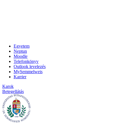
Egyetem
Neptun
Moodle
Telefonkönyv
Outlook levelezés
MySemmelweis
Karrier
Karok
Betegellátás