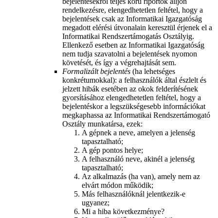
bejelentésekről teljes körű riportok álljon
rendelkezésre, elengedhetetlen feltétel, hogy a
bejelentések csak az Informatikai Igazgatóság
megadott elérési útvonalain keresztül érjenek el a
Informatikai Rendszertámogatás Osztályig.
Ellenkező esetben az Informatikai Igazgatóság
nem tudja szavatolni a bejelentések nyomon
követését, és így a végrehajtását sem.
Formalizált bejelentés
(ha lehetséges
konkrétumokkal): a felhasználók által észlelt és
jelzett hibák esetében az okok felderítésének
gyorsításához elengedhetetlen feltétel, hogy a
bejelentéskor a legszükségesebb információkat
megkaphassa az Informatikai Rendszertámogató
Osztály munkatársa, ezek:
A gépnek a neve, amelyen a jelenség
tapasztalható;
A gép pontos helye;
A felhasználó neve, akinél a jelenség
tapasztalható;
Az alkalmazás (ha van), amely nem az
elvárt módon működik;
Más felhasználóknál jelentkezik-e
ugyanez;
Mi a hiba következménye?