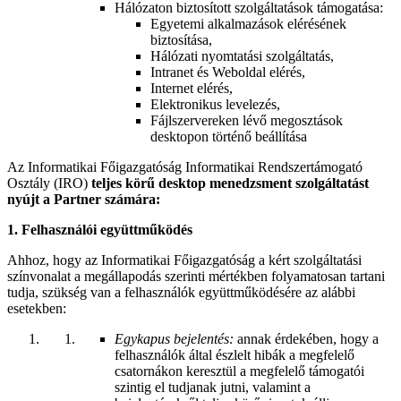
Hálózaton biztosított szolgáltatások támogatása:
Egyetemi alkalmazások elérésének
biztosítása,
Hálózati nyomtatási szolgáltatás,
Intranet és Weboldal elérés,
Internet elérés,
Elektronikus levelezés,
Fájlszervereken lévő megosztások
desktopon történő beállítása
Az Informatikai Főigazgatóság Informatikai Rendszertámogató
Osztály (IRO)
teljes körű
desktop menedzsment szolgáltatást
nyújt a Partner számára:
1. Felhasználói együttműködés
Ahhoz, hogy az Informatikai Főigazgatóság a kért szolgáltatási
színvonalat a megállapodás szerinti mértékben folyamatosan tartani
tudja, szükség van a felhasználók együttműködésére az alábbi
esetekben:
Egykapus bejelentés:
annak érdekében, hogy a
felhasználók által észlelt hibák a megfelelő
csatornákon keresztül a megfelelő támogatói
szintig el tudjanak jutni, valamint a