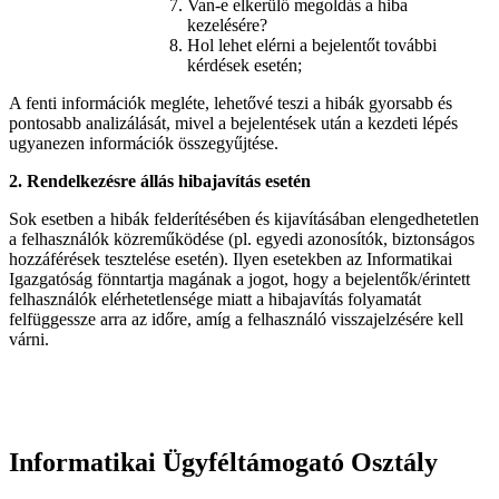
Van-e elkerülő megoldás a hiba
kezelésére?
Hol lehet elérni a bejelentőt további
kérdések esetén;
A fenti információk megléte, lehetővé teszi a hibák gyorsabb és
pontosabb analizálását, mivel a bejelentések után a kezdeti lépés
ugyanezen információk összegyűjtése.
2. Rendelkezésre állás hibajavítás esetén
Sok esetben a hibák felderítésében és kijavításában elengedhetetlen
a felhasználók közreműködése (pl. egyedi azonosítók, biztonságos
hozzáférések tesztelése esetén). Ilyen esetekben az Informatikai
Igazgatóság fönntartja magának a jogot, hogy a bejelentők/érintett
felhasználók elérhetetlensége miatt a hibajavítás folyamatát
felfüggessze arra az időre, amíg a felhasználó visszajelzésére kell
várni.
Informatikai Ügyféltámogató Osztály