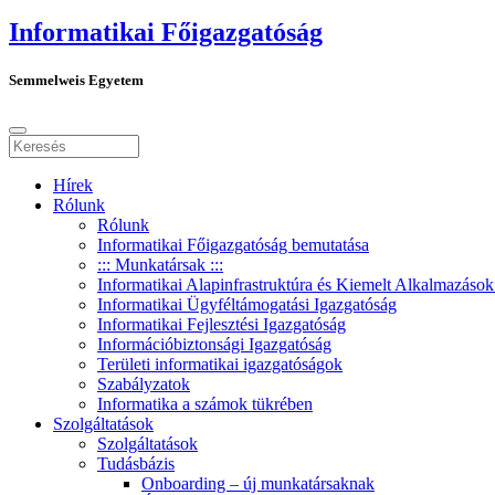
Informatikai Főigazgatóság
Semmelweis Egyetem
Hírek
Rólunk
Rólunk
Informatikai Főigazgatóság bemutatása
::: Munkatársak :::
Informatikai Alapinfrastruktúra és Kiemelt Alkalmazások
Informatikai Ügyféltámogatási Igazgatóság
Informatikai Fejlesztési Igazgatóság
Információbiztonsági Igazgatóság
Területi informatikai igazgatóságok
Szabályzatok
Informatika a számok tükrében
Szolgáltatások
Szolgáltatások
Tudásbázis
Onboarding – új munkatársaknak