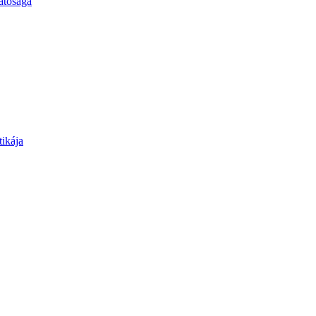
atósága
tikája