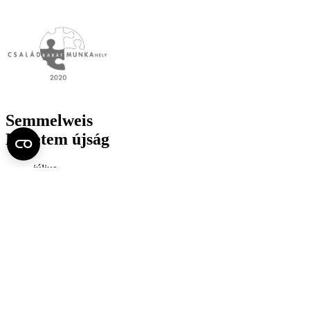
Semmelweis
Egyetem újság
július
Aktuális szám megtekintése (PDF)
Korábbi számok megtekintése
Semmelweis Egyetem
Alumni
AVIR
Családbarát Egyetem Program
Deutschsprachiges Studium
E-learning (Moodle)
E-tárhely
English Language Program