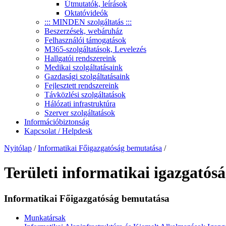
Útmutatók, leírások
Oktatóvideók
::: MINDEN szolgáltatás :::
Beszerzések, webáruház
Felhasználói támogatások
M365-szolgáltatások, Levelezés
Hallgatói rendszereink
Medikai szolgáltatásaink
Gazdasági szolgáltatásaink
Fejlesztett rendszereink
Távközlési szolgáltatások
Hálózati infrastruktúra
Szerver szolgáltatások
Információbiztonság
Kapcsolat / Helpdesk
Nyitólap
/
Informatikai Főigazgatóság bemutatása
/
Területi informatikai igazgatós
Informatikai Főigazgatóság bemutatása
Munkatársak