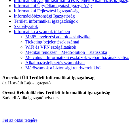
Informatikai Alapinfrastruktúra és Kiemelt Alkalmazások Igazg
Informatikai Ügyféltámogatási Igazgatóság
Informatikai Fejlesztési Igazgatóság
Információbiztonsági Igazgatóság
Területi informatikai igazgatóságok
Szabályzatok
Informatika a számok tükrében
M365 levelezési adatok – statisztika
Ticketing bejelentések számai
WiFi és VPN szolgáltatások
Medikai rendszer – MedSolution – statisztika
Mercatus – Informatikai eszközök webáruházának statisz
Alkalmazásfejlesztés számokban
Mérőszámok a biztonsági rendszereinkből
Amerikai Úti Területi Informatikai Igazgatóság
dr. Horváth Lajos igazgató
Orvosi Rehabilitációs Területi Informatikai Igazgatóság
Sarkadi Attila igazgatóhelyettes
Fel az oldal tetejére