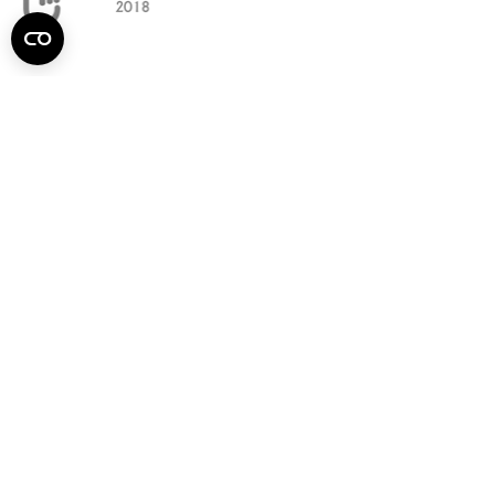
Semmelweis
Egyetem újság
július
Aktuális szám megtekintése (PDF)
Korábbi számok megtekintése
Semmelweis Egyetem
Alumni
AVIR