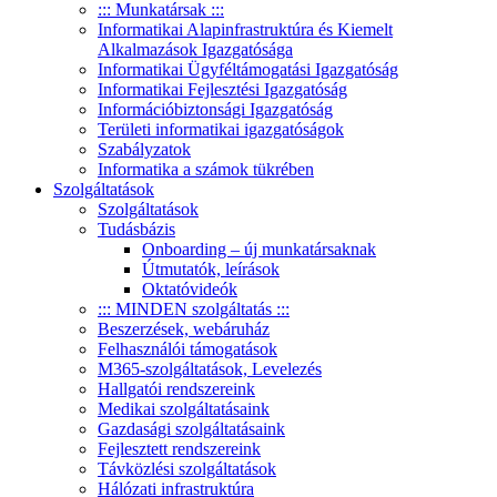
::: Munkatársak :::
Informatikai Alapinfrastruktúra és Kiemelt
Alkalmazások Igazgatósága
Informatikai Ügyféltámogatási Igazgatóság
Informatikai Fejlesztési Igazgatóság
Információbiztonsági Igazgatóság
Területi informatikai igazgatóságok
Szabályzatok
Informatika a számok tükrében
Szolgáltatások
Szolgáltatások
Tudásbázis
Onboarding – új munkatársaknak
Útmutatók, leírások
Oktatóvideók
::: MINDEN szolgáltatás :::
Beszerzések, webáruház
Felhasználói támogatások
M365-szolgáltatások, Levelezés
Hallgatói rendszereink
Medikai szolgáltatásaink
Gazdasági szolgáltatásaink
Fejlesztett rendszereink
Távközlési szolgáltatások
Hálózati infrastruktúra