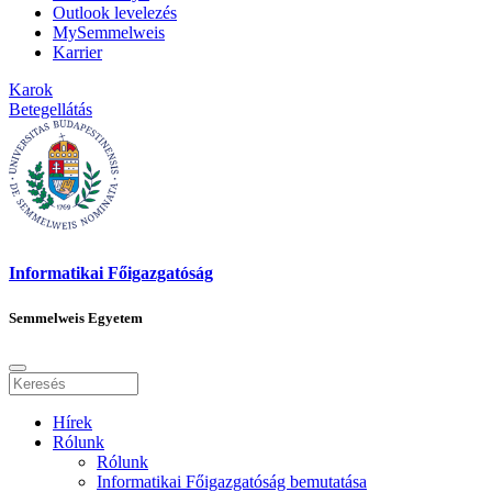
Outlook levelezés
MySemmelweis
Karrier
Karok
Betegellátás
Informatikai Főigazgatóság
Semmelweis Egyetem
Hírek
Rólunk
Rólunk
Informatikai Főigazgatóság bemutatása