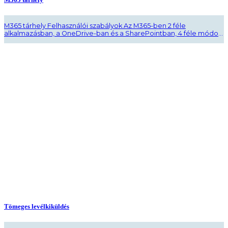
M365 tárhely Felhasználói szabályok Az M365-ben 2 féle
alkalmazásban, a OneDrive-ban és a SharePointban, 4 féle módon
lehet tárhelyhez jutni. Csak munkahelyi/munkához szükséges fájlok
kerülhetnek fel a tárhelyekre, szenzitív adatokat ezen tárhelyeken
TILOS tárolni! Egyéni tárhely: A OneDrive tárhely, mely 1 Tb-os
kapacitású, automatikusan létrejön és alanyi jogon jár minden
felhasználónak és ..
Tömeges levélkiküldés