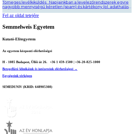
Tömeges levélkiküldés Napjainkban a levelezőrendszerek egyre
nagyobb mennyiségű kéretlen (spam) és kártékony (pl. adathalász,
vírusos) levelet kezelnek, ezért a legtöbb szolgáltató
Fel az oldal tetejére
óvintézkedéseket vezetett be felhasználóinak védelmében.
Esetünkben ez azt jelenti, hogy egy felhasználói fiókból óránként
legfeljebb 900 külső címzettnek, de összesen naponta nem több
Semmelweis Egyetem
mint 1500 címzett (külső, belső) engedélyezett levél küldése.
Amennyiben ..
Kutató-Elitegyetem
Az egyetem központi elérhetőségei
H - 1085 Budapest, Üllői út 26.
+36 1 459-1500 | +36-20-825-1000
Betegellátó klinikáink és intézeteink elérhetőségei →
Egységeink térképen
SEMEDUNIV (KRID: 648905308)