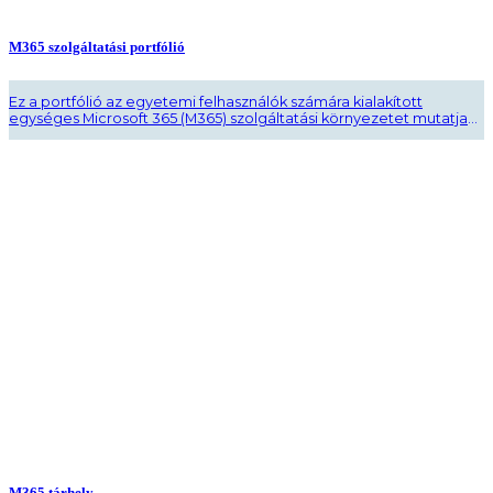
M365 szolgáltatási portfólió
Ez a portfólió az egyetemi felhasználók számára kialakított
egységes Microsoft 365 (M365) szolgáltatási környezetet mutatja
be, amelynek célja a hozzáférések, beállítások, működési eljárások
és felhasználói feltételek egységesítése. A
dokumenM365Portfolio_veglegestum részletesen ismerteti a
Semmelweis Informatikai Azonosító (SIA) létrehozását, aktiválását
és kezelését, valamint az ehhez kapcsolódó szolgáltatások körét.
Bemutatja az M365 környezet használatát, a belépési
lehetőségeket és ..
M365 tárhely