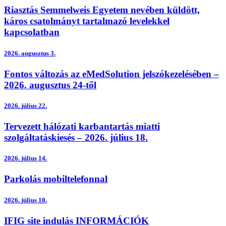
Riasztás Semmelweis Egyetem nevében küldött,
káros csatolmányt tartalmazó levelekkel
kapcsolatban
2026.
augusztus 3.
Fontos változás az eMedSolution jelszókezelésében –
2026. augusztus 24-től
2026.
július 22.
Tervezett hálózati karbantartás miatti
szolgáltatáskiesés – 2026. július 18.
2026.
július 14.
Parkolás mobiltelefonnal
2026.
július 10.
IFIG site indulás INFORMÁCIÓK