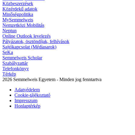
Közbeszerzések
Közérdekű adatok
Minőségpolitika
MySemmelweis
Nemzetközi Mobilitás
Neptun
Online Outlook levelezés
Pályázatok, ösztöndíjak, felhívások
Sajtókapcsolat (Médiasarok)
SeKa
Semmelweis Scholar
Szabályzattár
Telefonkönyv
Térkép
2026 Semmelweis Egyetem - Minden jog fenntartva
Adatvédelem
Cookie-tájékoztató
Impresszum
Honlaptérkép