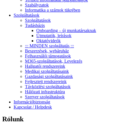
Szabályzatok
Informatika a számok tükrében
Szolgáltatások
Szolgáltatások
Tudásbázis
Onboarding – új munkatársaknak
Útmutatók, leírások
Oktatóvideók
::: MINDEN szolgáltatás :::
Beszerzések, webáruház
Felhasználói támogatások
M365-szolgáltatások, Levelezés
Hallgatói rendszereink
Medikai szolgáltatásaink
Gazdasági szolgáltatásaink
Fejlesztett rendszereink
Távközlési szolgáltatások
Hálózati infrastruktúra
Szerver szolgáltatások
Információbiztonság
Kapcsolat / Helpdesk
Rólunk