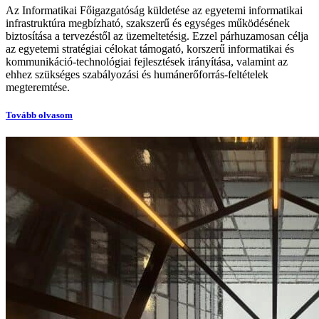
Az Informatikai Főigazgatóság küldetése az egyetemi informatikai
infrastruktúra megbízható, szakszerű és egységes működésének
biztosítása a tervezéstől az üzemeltetésig. Ezzel párhuzamosan célja
az egyetemi stratégiai célokat támogató, korszerű informatikai és
kommunikáció-technológiai fejlesztések irányítása, valamint az
ehhez szükséges szabályozási és humánerőforrás-feltételek
megteremtése.
Tovább olvasom