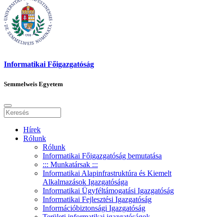
Informatikai Főigazgatóság
Semmelweis Egyetem
Hírek
Rólunk
Rólunk
Informatikai Főigazgatóság bemutatása
::: Munkatársak :::
Informatikai Alapinfrastruktúra és Kiemelt
Alkalmazások Igazgatósága
Informatikai Ügyféltámogatási Igazgatóság
Informatikai Fejlesztési Igazgatóság
Információbiztonsági Igazgatóság
Területi informatikai igazgatóságok