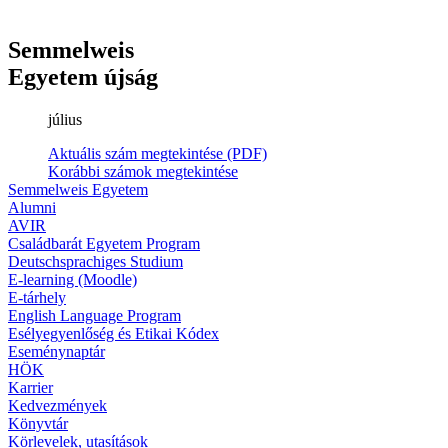
Semmelweis
Egyetem újság
július
Aktuális szám megtekintése (PDF)
Korábbi számok megtekintése
Semmelweis Egyetem
Alumni
AVIR
Családbarát Egyetem Program
Deutschsprachiges Studium
E-learning (Moodle)
E-tárhely
English Language Program
Esélyegyenlőség és Etikai Kódex
Eseménynaptár
HÖK
Karrier
Kedvezmények
Könyvtár
Körlevelek, utasítások