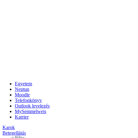
Egyetem
Neptun
Moodle
Telefonkönyv
Outlook levelezés
MySemmelweis
Karrier
Karok
Betegellátás