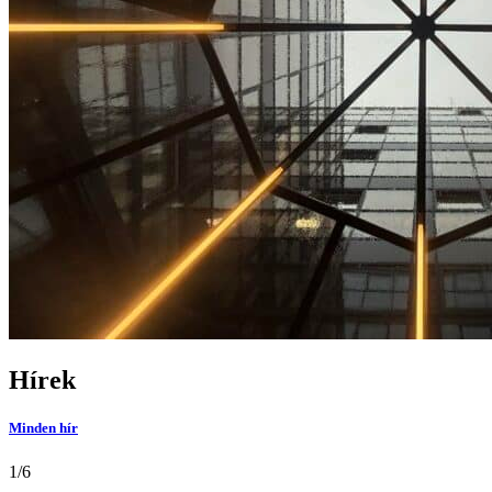
Hírek
Minden hír
1
/
6