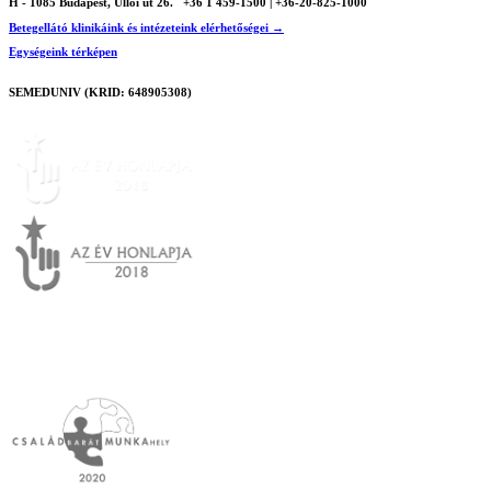
H - 1085 Budapest, Üllői út 26.
+36 1 459-1500 | +36-20-825-1000
Betegellátó klinikáink és intézeteink elérhetőségei →
Egységeink térképen
SEMEDUNIV (KRID: 648905308)