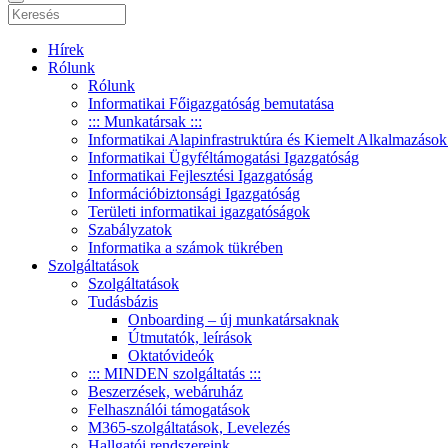
Hírek
Rólunk
Rólunk
Informatikai Főigazgatóság bemutatása
::: Munkatársak :::
Informatikai Alapinfrastruktúra és Kiemelt Alkalmazások
Informatikai Ügyféltámogatási Igazgatóság
Informatikai Fejlesztési Igazgatóság
Információbiztonsági Igazgatóság
Területi informatikai igazgatóságok
Szabályzatok
Informatika a számok tükrében
Szolgáltatások
Szolgáltatások
Tudásbázis
Onboarding – új munkatársaknak
Útmutatók, leírások
Oktatóvideók
::: MINDEN szolgáltatás :::
Beszerzések, webáruház
Felhasználói támogatások
M365-szolgáltatások, Levelezés
Hallgatói rendszereink