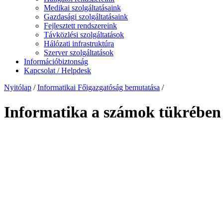
Medikai szolgáltatásaink
Gazdasági szolgáltatásaink
Fejlesztett rendszereink
Távközlési szolgáltatások
Hálózati infrastruktúra
Szerver szolgáltatások
Információbiztonság
Kapcsolat / Helpdesk
Nyitólap
/
Informatikai Főigazgatóság bemutatása
/
Informatika a számok tükrében