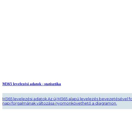
M365 levelezési adatok - statisztika
M365 levelezési adatok Az új M365 alapú levelezés bevezetésével f
napi forgalmának változása nyomonkövethető a diagramon.