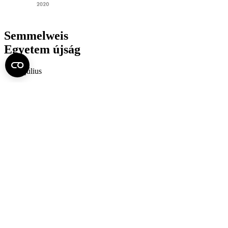
Semmelweis
Egyetem újság
július
Aktuális szám megtekintése (PDF)
Korábbi számok megtekintése
Semmelweis Egyetem
Alumni
AVIR
Családbarát Egyetem Program
Deutschsprachiges Studium
E-learning (Moodle)
E-tárhely
English Language Program
Esélyegyenlőség és Etikai Kódex
Eseménynaptár
HÖK
Karrier
Kedvezmények
Könyvtár