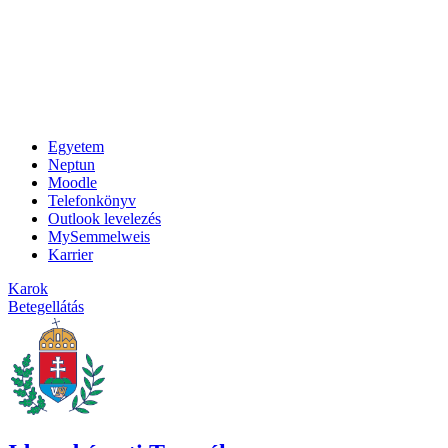
Egyetem
Neptun
Moodle
Telefonkönyv
Outlook levelezés
MySemmelweis
Karrier
Karok
Betegellátás