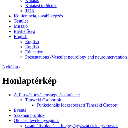
Kutatás
Kutatási területek
TDK
Konferencia, továbbképzés
Testület
Misszió
Elérhetőség
English
English
English
Education
Presentations -Vascular neurology and neurointerventio
Nyitólap
/
Honlaptérkép
A Tanszék tevékenysége és története
Tanszéki Csoportok
Funkcionális Idegsebészeti Tanszéki Csoport
Events
Szakmai profilok
Oktatási tevékenységünk
Graduális oktatás – Ideggyógyászat és idegsebészet