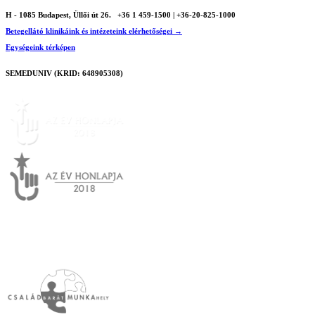
H - 1085 Budapest, Üllői út 26.
+36 1 459-1500 | +36-20-825-1000
Betegellátó klinikáink és intézeteink elérhetőségei →
Egységeink térképen
SEMEDUNIV (KRID: 648905308)