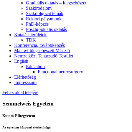
Graduális oktatás – Idegsebészet
Szakirodalom
Szakdolgozat témák
Rektori pályamunka
PhD-képzés
Posztgraduális oktatás
Kutatási területek
TDK
Konferencia, továbbképzés
Malawi Idegsebészeti Misszió
Nemzetközi Tanácsadó Testület
English
Education
Functional neurosurgery
Elérhetőség
Impresszum
Fel az oldal tetejére
Semmelweis Egyetem
Kutató-Elitegyetem
Az egyetem központi elérhetőségei