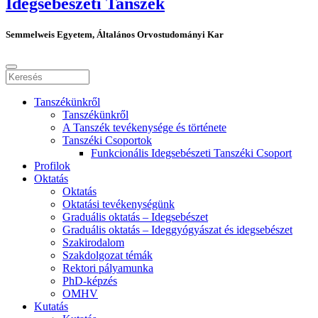
Idegsebészeti Tanszék
Semmelweis Egyetem, Általános Orvostudományi Kar
Tanszékünkről
Tanszékünkről
A Tanszék tevékenysége és története
Tanszéki Csoportok
Funkcionális Idegsebészeti Tanszéki Csoport
Profilok
Oktatás
Oktatás
Oktatási tevékenységünk
Graduális oktatás – Idegsebészet
Graduális oktatás – Ideggyógyászat és idegsebészet
Szakirodalom
Szakdolgozat témák
Rektori pályamunka
PhD-képzés
OMHV
Kutatás