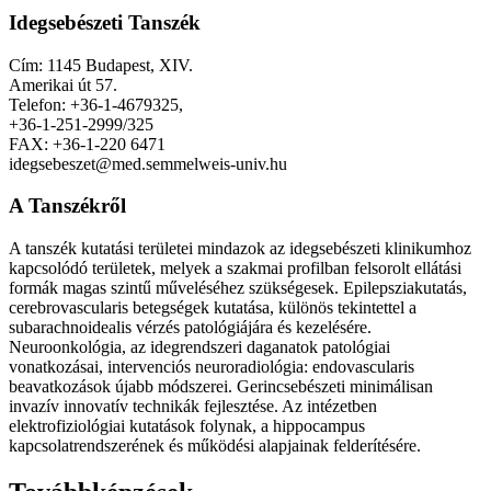
Idegsebészeti Tanszék
Cím: 1145 Budapest, XIV.
Amerikai út 57.
Telefon: +36-1-4679325,
+36-1-251-2999/325
FAX: +36-1-220 6471
idegsebeszet@med.semmelweis-univ.hu
A Tanszékről
A tanszék kutatási területei mindazok az idegsebészeti klinikumhoz
kapcsolódó területek, melyek a szakmai profilban felsorolt ellátási
formák magas szintű műveléséhez szükségesek. Epilepsziakutatás,
cerebrovascularis betegségek kutatása, különös tekintettel a
subarachnoidealis vérzés patológiájára és kezelésére.
Neuroonkológia, az idegrendszeri daganatok patológiai
vonatkozásai, intervenciós neuroradiológia: endovascularis
beavatkozások újabb módszerei. Gerincsebészeti minimálisan
invazív innovatív technikák fejlesztése. Az intézetben
elektrofiziológiai kutatások folynak, a hippocampus
kapcsolatrendszerének és működési alapjainak felderítésére.