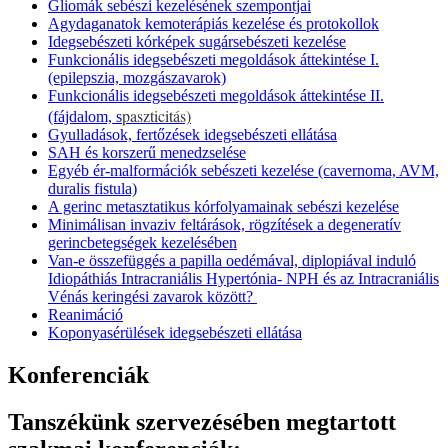
Gliomák sebészi kezelésének szempontjai
Agydaganatok kemoterápiás kezelése és protokollok
Idegsebészeti kórképek sugársebészeti kezelése
Funkcionális idegsebészeti megoldások áttekintése I.
(epilepszia, mozgászavarok)
Funkcionális idegsebészeti megoldások áttekintése II.
paszticitás)
(fájdalom, s
Gyulladások, fertőzések idegsebészeti ellátása
SAH és korszerű menedzselése
Egyéb ér-malformációk sebészeti kezelése (cavernoma, AVM,
duralis fistula)
A gerinc metasztatikus kórfolyamainak sebészi kezelése
Minimálisan invaziv feltárások, rögzítések a degeneratív
gerincbetegségek kezelésében
Van-e összefüggés a papilla oedémával, diplopiával induló
Idiopáthiás Intracraniális Hypertónia- NPH és az Intracraniális
Vénás keringési zavarok között?
Reanimáció
Koponyasérülések idegsebészeti ellátása
Konferenciák
Tanszékünk szervezésében megtartott