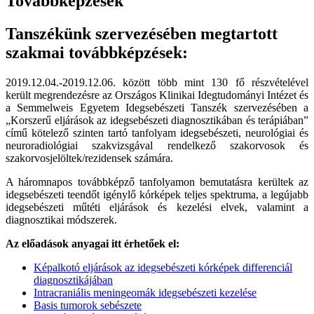
Továbbképzések
Tanszékünk szervezésében megtartott
szakmai továbbképzések:
2019.12.04.-2019.12.06. között több mint 130 fő részvételével
került megrendezésre az Országos Klinikai Idegtudományi Intézet és
a Semmelweis Egyetem Idegsebészeti Tanszék szervezésében a
„Korszerű eljárások az idegsebészeti diagnosztikában és terápiában”
című kötelező szinten tartó tanfolyam idegsebészeti, neurológiai és
neuroradiológiai szakvizsgával rendelkező szakorvosok és
szakorvosjelöltek/rezidensek számára.
A háromnapos továbbképző tanf
olyamon bemutatásra kerültek az
idegsebészeti teendőt igénylő kórképek teljes spektruma, a legújabb
idegsebészeti műtéti eljárások és kezelési elvek, valamint a
diagnosztikai módszerek.
Az előadások anyagai itt érhetőek el:
Képalkotó eljárások az idegsebészeti kórképek differenciál
diagnosztikájában
Intracraniális meningeomák idegsebészeti kezelése
Basis tumorok sebészete