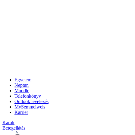
Egyetem
Neptun
Moodle
Telefonkönyv
Outlook levelezés
MySemmelweis
Karrier
Karok
Betegellátás