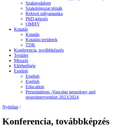
Szakirodalom
Szakdolgozat témák
Rektori pályamunka
PhD-képzés
OMHV
Kutatás
Kutatás
Kutatási területek
TDK
Konferencia, továbbképzés
Testület
Misszió
Elérhetőség
English
English
English
Education
Presentations -Vascular neurology and
neurointervention 2023/2024
Nyitólap
/
Konferencia, továbbképzés