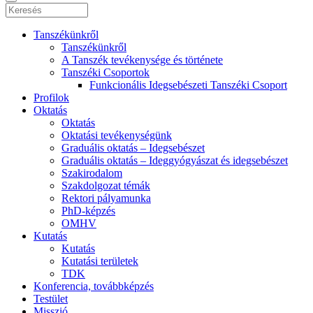
Tanszékünkről
Tanszékünkről
A Tanszék tevékenysége és története
Tanszéki Csoportok
Funkcionális Idegsebészeti Tanszéki Csoport
Profilok
Oktatás
Oktatás
Oktatási tevékenységünk
Graduális oktatás – Idegsebészet
Graduális oktatás – Ideggyógyászat és idegsebészet
Szakirodalom
Szakdolgozat témák
Rektori pályamunka
PhD-képzés
OMHV
Kutatás
Kutatás
Kutatási területek
TDK
Konferencia, továbbképzés
Testület
Misszió