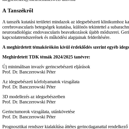
A Tanszékről
A tanszék kutatási területei mindazok az idegsebészeti klinikumhoz ka
cerebrovascularis betegségek kutatása, különös tekintettel a subarach
neuroradiológia: endovascularis beavatkozások újabb módszerei. Gerin
kapcsolatrendszerének és működési alapjainak felderítésére.
A meghirdetett témakörökön kívül érdeklődés szerint egyéb idegs
Meghirdetett TDK témák 2024/2025 tanévre:
Új minimálisan invazív gerincsebészeti eljárások
Prof. Dr. Banczerowski Péter
Az idegsebészeti kórfolyamatok vizsgálata
Prof. Dr. Banczerowski Péter
3D modellezés az idegsebészetben
Prof. Dr. Banczerowski Péter
Gerinctumorok vizsgálata, utánkövetése
Prof. Dr. Banczerowski Péter
Prognosztikai rendszer kialakítása áttétes gerincdaganattal rendelkez