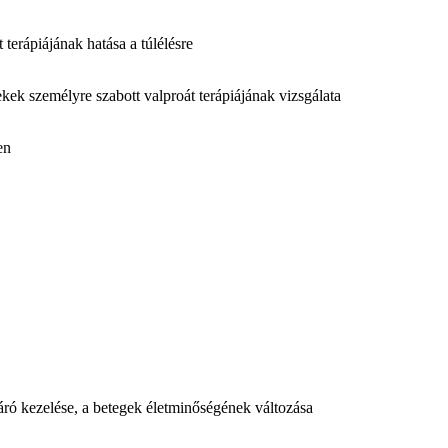
terápiájának hatása a túlélésre
ek személyre szabott valproát terápiájának vizsgálata
en
áró kezelése, a betegek életminőségének változása