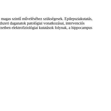
ák magas szintű műveléséhez szükségesek. Epilepsziakutatás,
ndszeri daganatok patológiai vonatkozásai, intervenciós
ézetben elektrofiziológiai kutatások folynak, a hippocampus