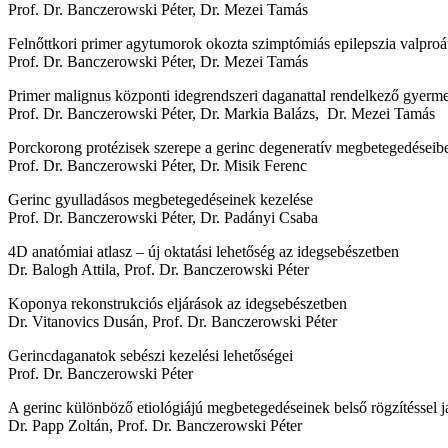
Prof. Dr. Banczerowski Péter, Dr. Mezei Tamás
Felnőttkori primer agytumorok okozta szimptómiás epilepszia valproát 
Prof. Dr. Banczerowski Péter, Dr. Mezei Tamás
Primer malignus központi idegrendszeri daganattal rendelkező gyermek
Prof. Dr. Banczerowski Péter, Dr. Markia Balázs, Dr. Mezei Tamás
Porckorong protézisek szerepe a gerinc degeneratív megbetegedéseib
Prof. Dr. Banczerowski Péter, Dr. Misik Ferenc
Gerinc gyulladásos megbetegedéseinek kezelése
Prof. Dr. Banczerowski Péter, Dr. Padányi Csaba
4D anatómiai atlasz – új oktatási lehetőség az idegsebészetben
Dr. Balogh Attila, Prof. Dr. Banczerowski Péter
Koponya rekonstrukciós eljárások az idegsebészetben
Dr. Vitanovics Dusán, Prof. Dr. Banczerowski Péter
Gerincdaganatok sebészi kezelési lehetőségei
Prof. Dr. Banczerowski Péter
A gerinc különböző etiológiájú megbetegedéseinek belső rögzítéssel j
Dr. Papp Zoltán, Prof. Dr. Banczerowski Péter