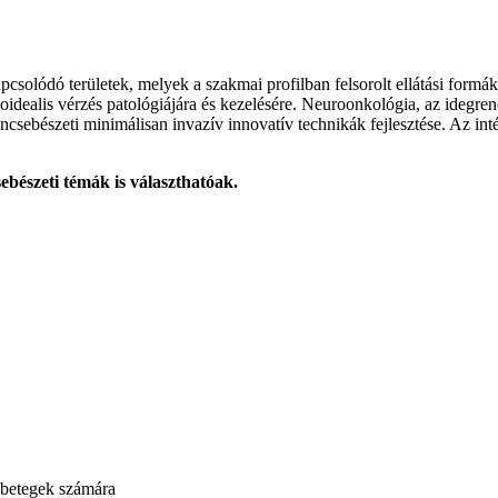
pcsolódó területek, melyek a szakmai profilban felsorolt ellátási form
noidealis vérzés patológiájára és kezelésére. Neuroonkológia, az idegre
csebészeti minimálisan invazív innovatív technikák fejlesztése. Az int
ebészeti témák is választhatóak.
ő betegek számára