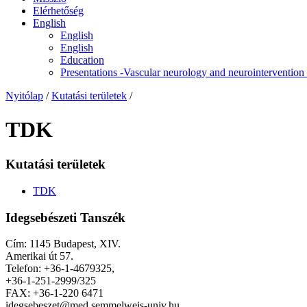
Elérhetőség
English
English
English
Education
Presentations -Vascular neurology and neurointerventio
Nyitólap
/
Kutatási területek
/
TDK
Kutatási területek
TDK
Idegsebészeti Tanszék
Cím: 1145 Budapest, XIV.
Amerikai út 57.
Telefon: +36-1-4679325,
+36-1-251-2999/325
FAX: +36-1-220 6471
idegsebeszet@med.semmelweis-univ.hu