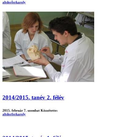
altdorferkaroly
2014/2015. tanév 2. félév
2015. február 7. szombat
Közzétette:
altdorferkaroly