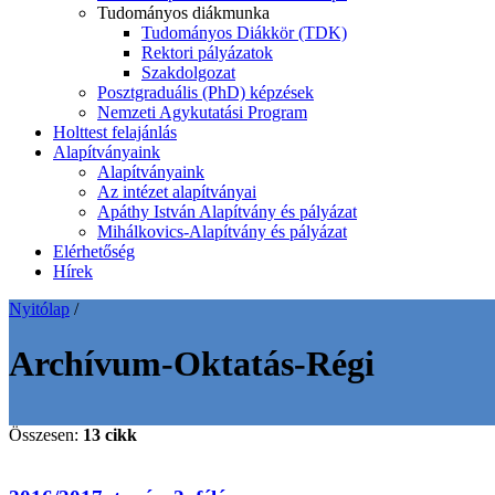
Tudományos diákmunka
Tudományos Diákkör (TDK)
Rektori pályázatok
Szakdolgozat
Posztgraduális (PhD) képzések
Nemzeti Agykutatási Program
Holttest felajánlás
Alapítványaink
Alapítványaink
Az intézet alapítványai
Apáthy István Alapítvány és pályázat
Mihálkovics-Alapítvány és pályázat
Elérhetőség
Hírek
Nyitólap
/
Archívum-Oktatás-Régi
Összesen:
13 cikk