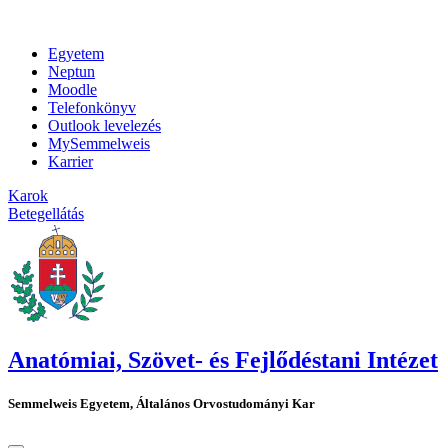
Egyetem
Neptun
Moodle
Telefonkönyv
Outlook levelezés
MySemmelweis
Karrier
Karok
Betegellátás
Anatómiai, Szövet- és Fejlődéstani Intézet
Semmelweis Egyetem, Általános Orvostudományi Kar