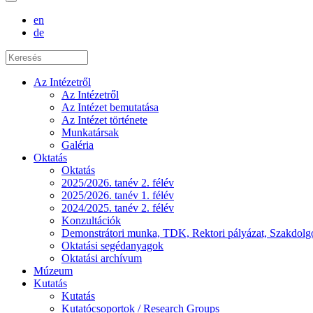
en
de
Az Intézetről
Az Intézetről
Az Intézet bemutatása
Az Intézet története
Munkatársak
Galéria
Oktatás
Oktatás
2025/2026. tanév 2. félév
2025/2026. tanév 1. félév
2024/2025. tanév 2. félév
Konzultációk
Demonstrátori munka, TDK, Rektori pályázat, Szakdolg
Oktatási segédanyagok
Oktatási archívum
Múzeum
Kutatás
Kutatás
Kutatócsoportok / Research Groups