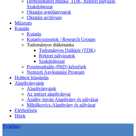
Demonstrátori munka, TDK, Rektori pályázat,
Szakdolgozat
Oktatási segédanyagok
Oktatási archívum
Múzeum
Kutatás
Kutatás
Kutatócsoportok / Research Groups
Tudományos diákmunka
Tudományos Diákkör (TDK)
Rektori pályázatok
Szakdolgozat
Posztgraduális (PhD) képzések
Nemzeti Agykutatási Program
Holttest felajánlás
Alapítványaink
Alapítványaink
Az intézet alapítványai
Apáthy István Alapítvány és pályázat
Mihálkovics-Alapítvány és pályázat
Elérhetőség
Hírek
Nyitólap
/