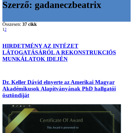
Szerző:
gadaneczbeatrix
Összesen:
37 cikk
1
2
HIRDETMÉNY AZ INTÉZET
LÁTOGATÁSÁRÓL A REKONSTRUKCIÓS
MUNKÁLATOK IDEJÉN
Dr. Keller Dávid elnyerte az Amerikai Magyar
Akadémikusok Alapítványának PhD hallgatói
ösztöndíját