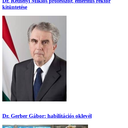
Dr. Réthelyi Miklós professzor, emeritus rektor
kitüntetése
Dr. Gerber Gábor: habilitációs oklevél