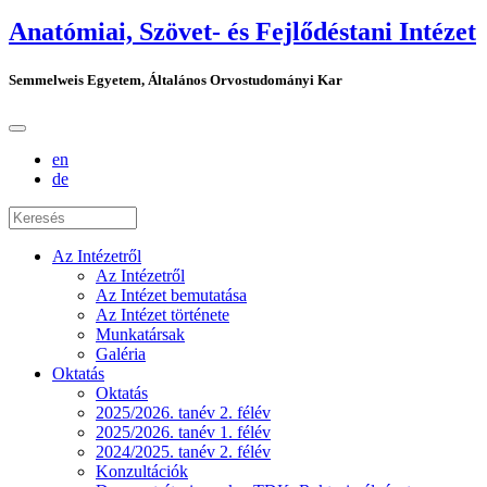
Anatómiai, Szövet- és Fejlődéstani Intézet
Semmelweis Egyetem, Általános Orvostudományi Kar
en
de
Az Intézetről
Az Intézetről
Az Intézet bemutatása
Az Intézet története
Munkatársak
Galéria
Oktatás
Oktatás
2025/2026. tanév 2. félév
2025/2026. tanév 1. félév
2024/2025. tanév 2. félév
Konzultációk