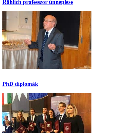
Röhlich professzor ünneplése
PhD diplomák