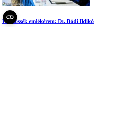
Lenhossék emlékérem: Dr. Bódi Ildikó
Réthelyi professzor ünneplése