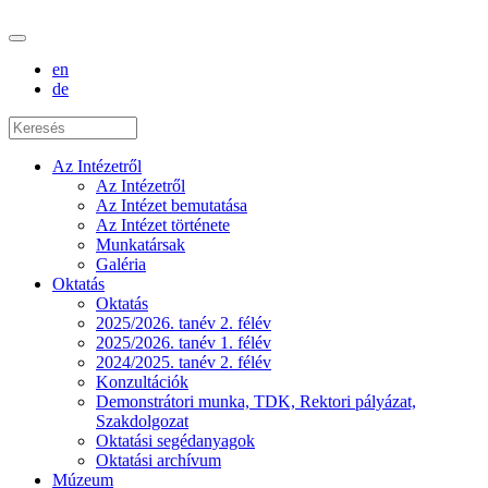
en
de
Az Intézetről
Az Intézetről
Az Intézet bemutatása
Az Intézet története
Munkatársak
Galéria
Oktatás
Oktatás
2025/2026. tanév 2. félév
2025/2026. tanév 1. félév
2024/2025. tanév 2. félév
Konzultációk
Demonstrátori munka, TDK, Rektori pályázat,
Szakdolgozat
Oktatási segédanyagok
Oktatási archívum
Múzeum