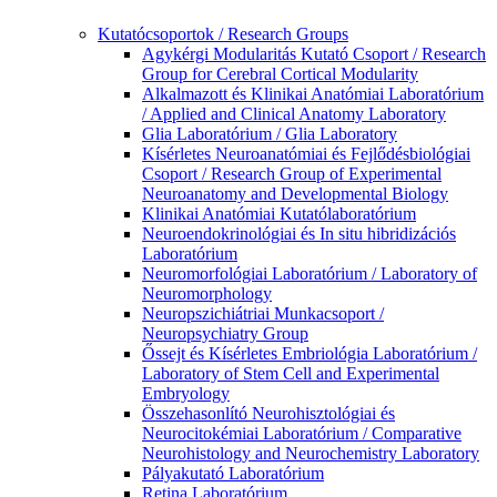
Kutatócsoportok / Research Groups
Agykérgi Modularitás Kutató Csoport / Research
Group for Cerebral Cortical Modularity
Alkalmazott és Klinikai Anatómiai Laboratórium
/ Applied and Clinical Anatomy Laboratory
Glia Laboratórium / Glia Laboratory
Kísérletes Neuroanatómiai és Fejlődésbiológiai
Csoport / Research Group of Experimental
Neuroanatomy and Developmental Biology
Klinikai Anatómiai Kutatólaboratórium
Neuroendokrinológiai és In situ hibridizációs
Laboratórium
Neuromorfológiai Laboratórium / Laboratory of
Neuromorphology
Neuropszichiátriai Munkacsoport /
Neuropsychiatry Group
Őssejt és Kísérletes Embriológia Laboratórium /
Laboratory of Stem Cell and Experimental
Embryology
Összehasonlító Neurohisztológiai és
Neurocitokémiai Laboratórium / Comparative
Neurohistology and Neurochemistry Laboratory
Pályakutató Laboratórium
Retina Laboratórium