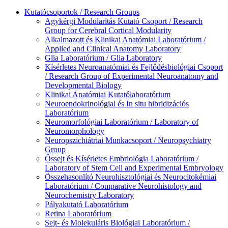
Kutatócsoportok / Research Groups
Agykérgi Modularitás Kutató Csoport / Research
Group for Cerebral Cortical Modularity
Alkalmazott és Klinikai Anatómiai Laboratórium /
Applied and Clinical Anatomy Laboratory
Glia Laboratórium / Glia Laboratory
Kísérletes Neuroanatómiai és Fejlődésbiológiai Csoport
/ Research Group of Experimental Neuroanatomy and
Developmental Biology
Klinikai Anatómiai Kutatólaboratórium
Neuroendokrinológiai és In situ hibridizációs
Laboratórium
Neuromorfológiai Laboratórium / Laboratory of
Neuromorphology
Neuropszichiátriai Munkacsoport / Neuropsychiatry
Group
Őssejt és Kísérletes Embriológia Laboratórium /
Laboratory of Stem Cell and Experimental Embryology
Összehasonlító Neurohisztológiai és Neurocitokémiai
Laboratórium / Comparative Neurohistology and
Neurochemistry Laboratory
Pályakutató Laboratórium
Retina Laboratórium
Sejt- és Molekuláris Biológiai Laboratórium /