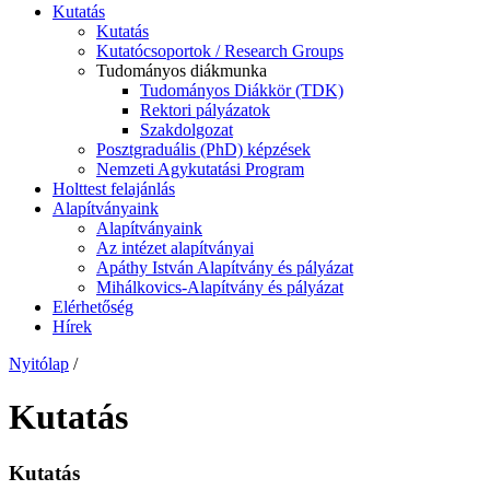
Kutatás
Kutatás
Kutatócsoportok / Research Groups
Tudományos diákmunka
Tudományos Diákkör (TDK)
Rektori pályázatok
Szakdolgozat
Posztgraduális (PhD) képzések
Nemzeti Agykutatási Program
Holttest felajánlás
Alapítványaink
Alapítványaink
Az intézet alapítványai
Apáthy István Alapítvány és pályázat
Mihálkovics-Alapítvány és pályázat
Elérhetőség
Hírek
Nyitólap
/
Kutatás
Kutatás