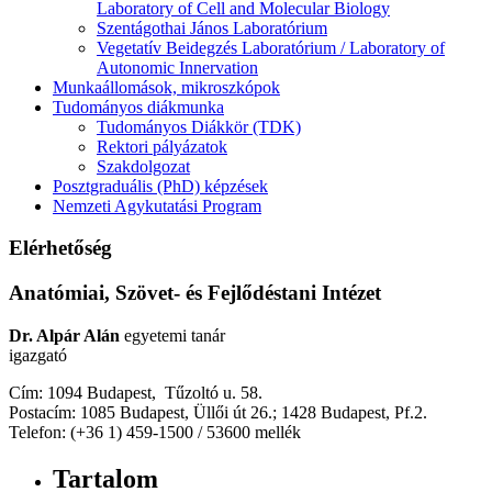
Laboratory of Cell and Molecular Biology
Szentágothai János Laboratórium
Vegetatív Beidegzés Laboratórium / Laboratory of
Autonomic Innervation
Munkaállomások, mikroszkópok
Tudományos diákmunka
Tudományos Diákkör (TDK)
Rektori pályázatok
Szakdolgozat
Posztgraduális (PhD) képzések
Nemzeti Agykutatási Program
Elérhetőség
Anatómiai, Szövet- és Fejlődéstani Intézet
Dr. Alpár Alán
egyetemi tanár
igazgató
Cím: 1094 Budapest, Tűzoltó u. 58.
Postacím: 1085 Budapest, Üllői út 26.; 1428 Budapest, Pf.2.
Telefon: (+36 1) 459-1500 / 53600 mellék
Tartalom