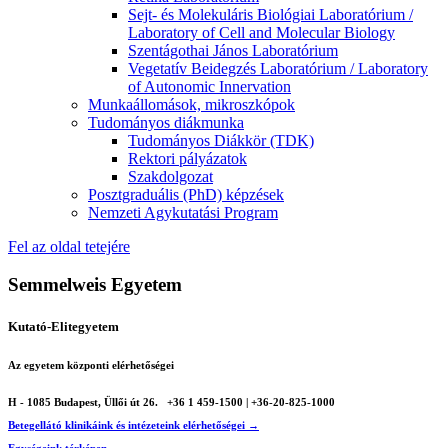
Sejt- és Molekuláris Biológiai Laboratórium /
Laboratory of Cell and Molecular Biology
Szentágothai János Laboratórium
Vegetatív Beidegzés Laboratórium / Laboratory
of Autonomic Innervation
Munkaállomások, mikroszkópok
Tudományos diákmunka
Tudományos Diákkör (TDK)
Rektori pályázatok
Szakdolgozat
Posztgraduális (PhD) képzések
Nemzeti Agykutatási Program
Fel az oldal tetejére
Semmelweis Egyetem
Kutató-Elitegyetem
Az egyetem központi elérhetőségei
H - 1085 Budapest, Üllői út 26.
+36 1 459-1500 | +36-20-825-1000
Betegellátó klinikáink és intézeteink elérhetőségei →
Egységeink térképen