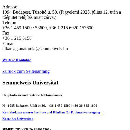
Adresse
1094 Budapest, Tűzoltó u. 58. (Figyelem! 2025. július 12. után a
főépület felújítás miatt zárva.)
Telefon
+36 1 459 1500 / 53600, +36 1 215 6920 / 53600
Fax
+36 1 215 5158
E-mail
titkarsag.anatomia@semmelweis.hu
Weitere Kontakte
Zurück zum Seitenanfang
Semmelweis Universität
Hauptadresse und zentrale Telefonnummer
H - 1085 Budapest, Üllői út 26.
+36 1 459-1500 | +36-20-825-1000
Kontaktdaten unserer Institute und Kliniken für Patientenversorgung →
Karte der Universität
SEMEDUNIV (KRID: 648905308)