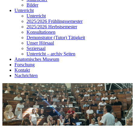
Bilder
Unterricht
Unterricht
2025/2026 Frühlingssemester
2025/2026 Herbstsemester
Konsultationen
Demonstrator (Tutor) Tätigkeit
Unser Hörsaal
Seziersaal
Unterricht – archiv Seiten
Anatomisches Museum
Forschung
Kontakt
Nachrichten