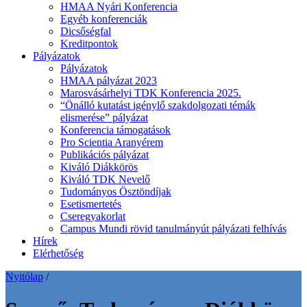
HMAA Nyári Konferencia
Egyéb konferenciák
Dicsőségfal
Kreditpontok
Pályázatok
Pályázatok
HMAA pályázat 2023
Marosvásárhelyi TDK Konferencia 2025.
“Önálló kutatást igénylő szakdolgozati témák
elismerése” pályázat
Konferencia támogatások
Pro Scientia Aranyérem
Publikációs pályázat
Kiváló Diákkörös
Kiváló TDK Nevelő
Tudományos Ösztöndíjak
Esetismertetés
Cseregyakorlat
Campus Mundi rövid tanulmányút pályázati felhívás
Hírek
Elérhetőség
Nyitólap
/