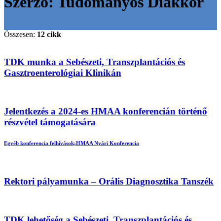
Szerző:
Tudományos Diákkör
Összesen:
12 cikk
TDK munka a Sebészeti, Transzplantációs és
Gasztroenterológiai Klinikán
Jelentkezés a 2024-es HMAA konferencián történő
részvétel támogatására
Egyéb konferencia felhívások;
HMAA Nyári Konferencia
Rektori pályamunka – Orális Diagnosztika Tanszék
TDK lehetőség a Sebészeti, Transzplantációs és