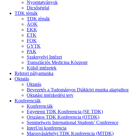
Nyomtatványok
Dicsőségfal
TDK témák
TDK témák
ÁOK
EKK
ETK
FOK
GYTK
PAK
Szaknyelvi Intézet
Transzlációs Medicina Központ
Külső intézetek
Rektori pályamunka
Oktatás
Oktatás
Bevezetés a Tudományos Diákköri munka alapjaihoz
Oktatási intézkedési terv
Konferenciák
Konferenciák
Egyetemi TDK Konferencia (SE TDK)
Országos TDK Konferencia (OTDK)
Semmelweis International Students’ Conference
InterUni konferencia
Marosvásárhelyi TDK Konferencia (MTDK)