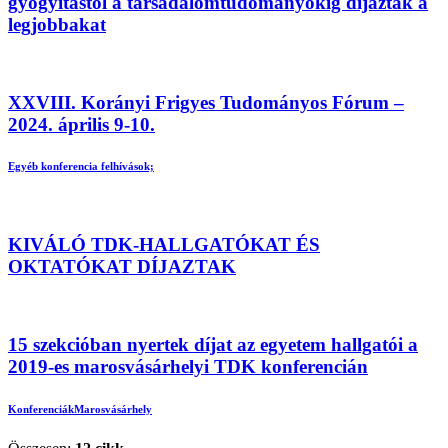
gyógyítástól a társadalomtudományokig díjazták a
legjobbakat
XXVIII. Korányi Frigyes Tudományos Fórum –
2024. április 9-10.
Egyéb konferencia felhívások;
KIVÁLÓ TDK-HALLGATÓKAT ÉS
OKTATÓKAT DÍJAZTAK
15 szekcióban nyertek díjat az egyetem hallgatói a
2019-es marosvásárhelyi TDK konferencián
Konferenciák
Marosvásárhely