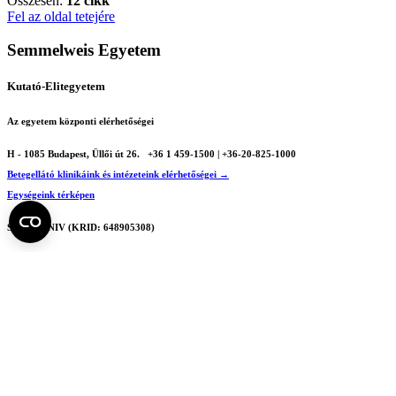
Összesen:
12 cikk
Fel az oldal tetejére
Semmelweis Egyetem
Kutató-Elitegyetem
Az egyetem központi elérhetőségei
H - 1085 Budapest, Üllői út 26.
+36 1 459-1500 | +36-20-825-1000
Betegellátó klinikáink és intézeteink elérhetőségei →
Egységeink térképen
SEMEDUNIV (KRID: 648905308)