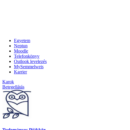
Egyetem
Neptun
Moodle
Telefonkönyv
Outlook levelezés
MySemmelweis
Karrier
Karok
Betegellátás
Tudományos Diákkör