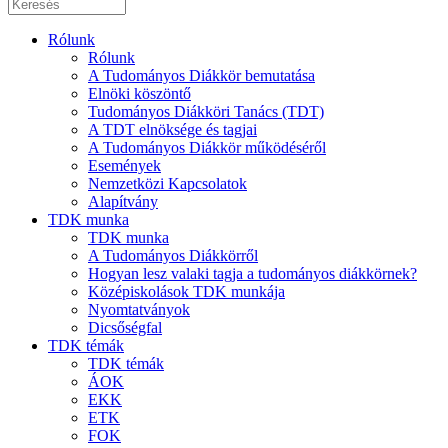
Rólunk
Rólunk
A Tudományos Diákkör bemutatása
Elnöki köszöntő
Tudományos Diákköri Tanács (TDT)
A TDT elnöksége és tagjai
A Tudományos Diákkör működéséről
Események
Nemzetközi Kapcsolatok
Alapítvány
TDK munka
TDK munka
A Tudományos Diákkörről
Hogyan lesz valaki tagja a tudományos diákkörnek?
Középiskolások TDK munkája
Nyomtatványok
Dicsőségfal
TDK témák
TDK témák
ÁOK
EKK
ETK
FOK