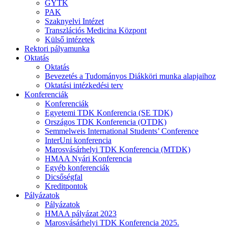
GYTK
PAK
Szaknyelvi Intézet
Transzlációs Medicina Központ
Külső intézetek
Rektori pályamunka
Oktatás
Oktatás
Bevezetés a Tudományos Diákköri munka alapjaihoz
Oktatási intézkedési terv
Konferenciák
Konferenciák
Egyetemi TDK Konferencia (SE TDK)
Országos TDK Konferencia (OTDK)
Semmelweis International Students’ Conference
InterUni konferencia
Marosvásárhelyi TDK Konferencia (MTDK)
HMAA Nyári Konferencia
Egyéb konferenciák
Dicsőségfal
Kreditpontok
Pályázatok
Pályázatok
HMAA pályázat 2023
Marosvásárhelyi TDK Konferencia 2025.