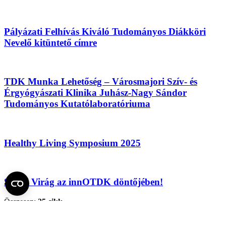
Pályázati Felhívás Kiváló Tudományos Diákköri
Nevelő kitüntető címre
TDK Munka Lehetőség – Városmajori Szív- és
Érgyógyászati Klinika Juhász-Nagy Sándor
Tudományos Kutatólaboratóriuma
Healthy Living Symposium 2025
Szalai Virág az innOTDK döntőjében!
Összesen:
25 cikk
1 / 2 oldal
1
2
»
Fel az oldal tetejére