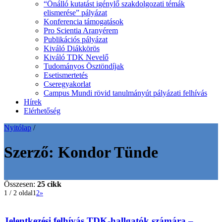
“Önálló kutatást igénylő szakdolgozati témák
elismerése” pályázat
Konferencia támogatások
Pro Scientia Aranyérem
Publikációs pályázat
Kiváló Diákkörös
Kiváló TDK Nevelő
Tudományos Ösztöndíjak
Esetismertetés
Cseregyakorlat
Campus Mundi rövid tanulmányút pályázati felhívás
Hírek
Elérhetőség
Nyitólap
/
Szerző:
Kondor Tünde
Összesen:
25 cikk
1 / 2 oldal
1
2
»
Jelentkezési felhívás TDK-hallgatók számára –