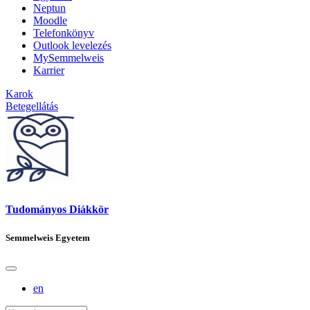
Neptun
Moodle
Telefonkönyv
Outlook levelezés
MySemmelweis
Karrier
Karok
Betegellátás
Tudományos Diákkör
Semmelweis Egyetem
en