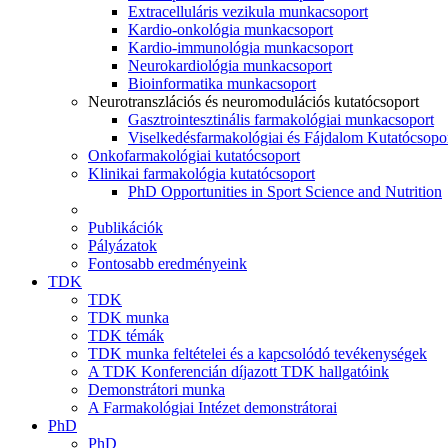
Extracelluláris vezikula munkacsoport
Kardio-onkológia munkacsoport
Kardio-immunológia munkacsoport
Neurokardiológia munkacsoport
Bioinformatika munkacsoport
Neurotranszlációs és neuromodulációs kutatócsoport
Gasztrointesztinális farmakológiai munkacsoport
Viselkedésfarmakológiai és Fájdalom Kutatócsopo
Onkofarmakológiai kutatócsoport
Klinikai farmakológia kutatócsoport
PhD Opportunities in Sport Science and Nutrition
Publikációk
Pályázatok
Fontosabb eredményeink
TDK
TDK
TDK munka
TDK témák
TDK munka feltételei és a kapcsolódó tevékenységek
A TDK Konferencián díjazott TDK hallgatóink
Demonstrátori munka
A Farmakológiai Intézet demonstrátorai
PhD
PhD