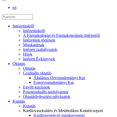
en
Intézetünkről
Intézetünkről
A Farmakológiai és Farmakoterápiás Intézetről
Intézetünk története
Munkatársak
Intézeti szabályzatok
Hírek
Intézeti Évkönyvek
Oktatás
Oktatás
Graduális oktatás
Általános Orvostudományi Kar
Fogorvostudományi Kar
Egyéb kurzusok
Posztgraduális tanfolyamok
Oktatásfejlesztési pályázatok
Kutatás
Kutatás
Kardiovaszkuláris és Metabolikus Kutatócsoport
Kardioprotekció munkacsoport