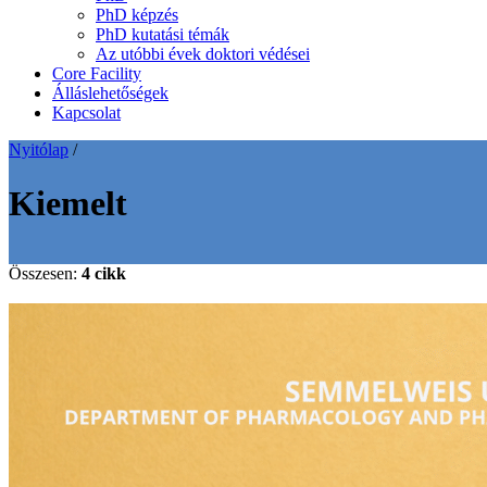
PhD képzés
PhD kutatási témák
Az utóbbi évek doktori védései
Core Facility
Álláslehetőségek
Kapcsolat
Nyitólap
/
Kiemelt
Összesen:
4 cikk