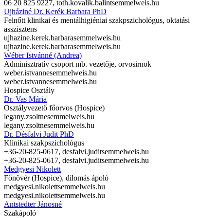
06 20 825 9227,
toth.kovalik.balint
semmelweis.hu
Ujháziné Dr. Kerék Barbara PhD
Felnőtt klinikai és mentálhigiéniai szakpszichológus, oktatási
asszisztens
ujhazine.kerek.barbara
semmelweis.hu
ujhazine.kerek.barbara
semmelweis.hu
Wéber Istvánné (Andrea)
Adminisztratív csoport mb. vezetője, orvosirnok
weber.istvanne
semmelweis.hu
weber.istvanne
semmelweis.hu
Hospice Osztály
Dr. Vas Mária
Osztályvezető főorvos (Hospice)
legany.zsoltne
semmelweis.hu
legany.zsoltne
semmelweis.hu
Dr. Désfalvi Judit PhD
Klinikai szakpszichológus
+36-20-825-0617,
desfalvi.judit
semmelweis.hu
+36-20-825-0617,
desfalvi.judit
semmelweis.hu
Medgyesi Nikolett
Főnővér (Hospice), dilomás ápoló
medgyesi.nikolett
semmelweis.hu
medgyesi.nikolett
semmelweis.hu
Antstedter Jánosné
Szakápoló