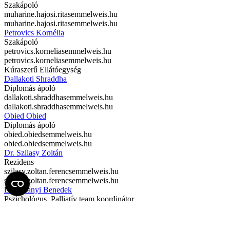
Szakápoló
muharine.hajosi.rita
semmelweis.hu
muharine.hajosi.rita
semmelweis.hu
Petrovics Kornélia
Szakápoló
petrovics.kornelia
semmelweis.hu
petrovics.kornelia
semmelweis.hu
Kúraszerű Ellátóegység
Dallakoti Shraddha
Diplomás ápoló
dallakoti.shraddha
semmelweis.hu
dallakoti.shraddha
semmelweis.hu
Obied Obied
Diplomás ápoló
obied.obied
semmelweis.hu
obied.obied
semmelweis.hu
Dr. Szilasy Zoltán
Rezidens
szilasy.zoltan.ferenc
semmelweis.hu
szilasy.zoltan.ferenc
semmelweis.hu
Dr. Tihanyi Benedek
Pszichológus, Palliatív team koordinátor
tihanyi.benedek
semmelweis.hu
tihanyi.benedek
semmelweis.hu
Tóth-Domokos Enikő