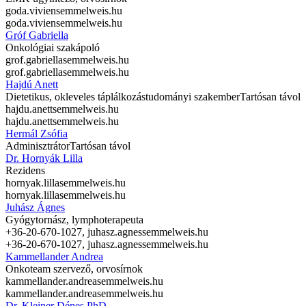
goda.vivien
semmelweis.hu
goda.vivien
semmelweis.hu
Gróf Gabriella
Onkológiai szakápoló
grof.gabriella
semmelweis.hu
grof.gabriella
semmelweis.hu
Hajdú Anett
Dietetikus, okleveles táplálkozástudományi szakember
Tartósan távol
hajdu.anett
semmelweis.hu
hajdu.anett
semmelweis.hu
Hermál Zsófia
Adminisztrátor
Tartósan távol
Dr. Hornyák Lilla
Rezidens
hornyak.lilla
semmelweis.hu
hornyak.lilla
semmelweis.hu
Juhász Ágnes
Gyógytornász, lymphoterapeuta
+36-20-670-1027,
juhasz.agnes
semmelweis.hu
+36-20-670-1027,
juhasz.agnes
semmelweis.hu
Kammellander Andrea
Onkoteam szervező, orvosírnok
kammellander.andrea
semmelweis.hu
kammellander.andrea
semmelweis.hu
Dr. Kleiner Dénes PhD