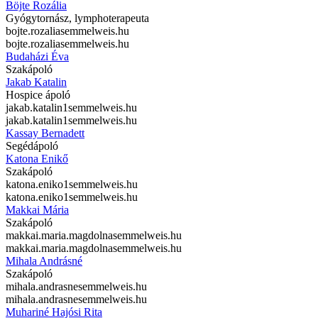
Böjte Rozália
Gyógytornász, lymphoterapeuta
bojte.rozalia
semmelweis.hu
bojte.rozalia
semmelweis.hu
Budaházi Éva
Szakápoló
Jakab Katalin
Hospice ápoló
jakab.katalin1
semmelweis.hu
jakab.katalin1
semmelweis.hu
Kassay Bernadett
Segédápoló
Katona Enikő
Szakápoló
katona.eniko1
semmelweis.hu
katona.eniko1
semmelweis.hu
Makkai Mária
Szakápoló
makkai.maria.magdolna
semmelweis.hu
makkai.maria.magdolna
semmelweis.hu
Mihala Andrásné
Szakápoló
mihala.andrasne
semmelweis.hu
mihala.andrasne
semmelweis.hu
Muhariné Hajósi Rita