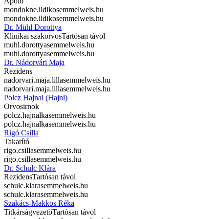
Ápoló
mondokne.ildiko
semmelweis.hu
mondokne.ildiko
semmelweis.hu
Dr. Mühl Dorottya
Klinikai szakorvos
Tartósan távol
muhl.dorottya
semmelweis.hu
muhl.dorottya
semmelweis.hu
Dr. Nádorvári Maja
Rezidens
nadorvari.maja.lilla
semmelweis.hu
nadorvari.maja.lilla
semmelweis.hu
Polcz Hajnal (Hajni)
Orvosirnok
polcz.hajnalka
semmelweis.hu
polcz.hajnalka
semmelweis.hu
Rigó Csilla
Takarító
rigo.csilla
semmelweis.hu
rigo.csilla
semmelweis.hu
Dr. Schulc Klára
Rezidens
Tartósan távol
schulc.klara
semmelweis.hu
schulc.klara
semmelweis.hu
Szakács-Makkos Réka
Titkárságvezető
Tartósan távol