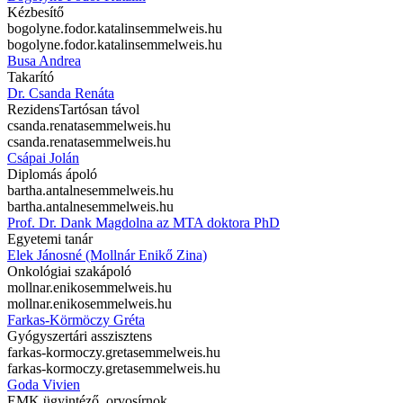
Kézbesítő
bogolyne.fodor.katalin
semmelweis.hu
bogolyne.fodor.katalin
semmelweis.hu
Busa Andrea
Takarító
Dr. Csanda Renáta
Rezidens
Tartósan távol
csanda.renata
semmelweis.hu
csanda.renata
semmelweis.hu
Csápai Jolán
Diplomás ápoló
bartha.antalne
semmelweis.hu
bartha.antalne
semmelweis.hu
Prof. Dr. Dank Magdolna az MTA doktora PhD
Egyetemi tanár
Elek Jánosné (Mollnár Enikő Zina)
Onkológiai szakápoló
mollnar.eniko
semmelweis.hu
mollnar.eniko
semmelweis.hu
Farkas-Körmöczy Gréta
Gyógyszertári asszisztens
farkas-kormoczy.greta
semmelweis.hu
farkas-kormoczy.greta
semmelweis.hu
Goda Vivien
EMK ügyintéző, orvosírnok