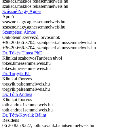
szakacs.makkos.reka
semmelweis.hu
szakacs.makkos.reka
semmelweis.hu
Szászné Nagy Ágnes
Ápoló
szaszne.nagy.agnes
semmelweis.hu
szaszne.nagy.agnes
semmelweis.hu
Szentpéteri Álmos
Onkoteam szervező, orvosirnok
+36-20-666-3704,
szentpeteri.almos
semmelweis.hu
+36-20-666-3704,
szentpeteri.almos
semmelweis.hu
Dr. Tőkés Tímea PhD
Klinikai szakorvos
Tartósan távol
tokes.timea
semmelweis.hu
tokes.timea
semmelweis.hu
Dr. Torgyik Pál
Klinikai főorvos
torgyik.pal
semmelweis.hu
torgyik.pal
semmelweis.hu
Dr. Tóth Andrea
Klinikai főorvos
toth.andrea1
semmelweis.hu
toth.andrea1
semmelweis.hu
Dr. Tóth-Kovalik Bálint
Rezidens
06 20 825 9227,
toth.kovalik.balint
semmelweis.hu