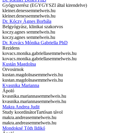
Gyógyszerész (EGYGYSZI által kirendelve)
kleiner.denes
semmelweis.hu
kleiner.denes
semmelweis.hu
Dr. Kóczy Ágnes Borbála
Belgyógyász, klinikai szakorvos
koczy.agnes
semmelweis.hu
koczy.agnes
semmelweis.hu
Dr. Kovács Mónika Gabriella PhD
Rezidens
kovacs.monika.gabriella
semmelweis.hu
kovacs.monika.gabriella
semmelweis.hu
Kustán Magdolna
Orvosirnok
kustan.magdolna
semmelweis.hu
kustan.magdolna
semmelweis.hu
Kvasnika Marianna
Ápoló
kvasnika.marianna
semmelweis.hu
kvasnika.marianna
semmelweis.hu
Makra Andrea Judit
Study koordinátor
Tartósan távol
makra.andrea
semmelweis.hu
makra.andrea
semmelweis.hu
Mondokné Tóth Ildikó