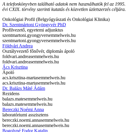
A telefonkönyvben található adatok nem használhatók fel az 1995.
évi CXIX. törvény szerinti kutatás és közvetlen üzletszerzés céljára.
Onkológiai Profil (Belgyógyászati és Onkológiai Klinika)
Dr. Szentmártoni Gyöngyvér PhD
Profilvezető, egyetemi adjunktus
szentmartoni.gyongyver
semmelweis.hu
szentmartoni.gyongyver
semmelweis.hu
Földvári Andrea
Osztályvezető főnővér, diplomás ápoló
foldvari.andrea
semmelweis.hu
foldvari.andrea
semmelweis.hu
Ács Krisztina
Ápoló
acs.krisztina-marta
semmelweis.hu
acs.krisztina-marta
semmelweis.hu
Dr. Balázs Máté Ádám
Rezidens
balazs.mate
semmelweis.hu
balazs.mate
semmelweis.hu
Bereczki Noémi Anna
laboratóriumi asszisztens
bereczki.noemi.anna
semmelweis.hu
bereczki.noemi.anna
semmelweis.hu
Bogolyné Fodor Katalin