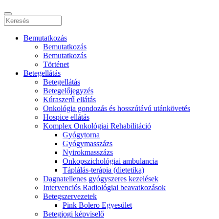
Bemutatkozás
Bemutatkozás
Bemutatkozás
Történet
Betegellátás
Betegellátás
Betegelőjegyzés
Kúraszerű ellátás
Onkológia gondozás és hosszútávú utánkövetés
Hospice ellátás
Komplex Onkológiai Rehabilitáció
Gyógytorna
Gyógymasszázs
Nyirokmasszázs
Onkopszichológiai ambulancia
Táplálás-terápia (dietetika)
Dagnatellenes gyógyszeres kezelések
Intervenciós Radiológiai beavatkozások
Betegszervezetek
Pink Bolero Egyesület
Betegjogi képviselő