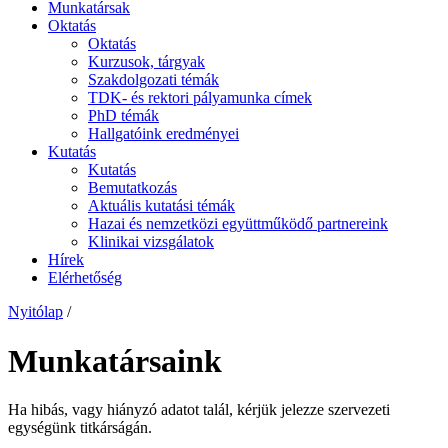
Munkatársak
Oktatás
Oktatás
Kurzusok, tárgyak
Szakdolgozati témák
TDK- és rektori pályamunka címek
PhD témák
Hallgatóink eredményei
Kutatás
Kutatás
Bemutatkozás
Aktuális kutatási témák
Hazai és nemzetközi együttműködő partnereink
Klinikai vizsgálatok
Hírek
Elérhetőség
Nyitólap
/
Munkatársaink
Ha hibás, vagy hiányzó adatot talál, kérjük jelezze szervezeti
egységünk titkárságán.