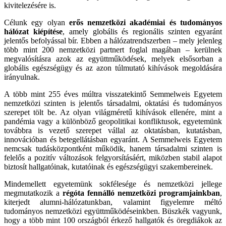
kivitelezésére is.
Célunk egy olyan
erős nemzetközi akadémiai és tudományos
hálózat kiépítése
, amely globális és regionális szinten egyaránt
jelentős befolyással bír. Ebben a hálózatrendszerben – mely jelenleg
több mint 200 nemzetközi partnert foglal magában – kerülnek
megvalósításra azok az együttműködések, melyek elsősorban a
globális egészségügy és az azon túlmutató kihívások megoldására
irányulnak.
A több mint 255 éves múltra visszatekintő Semmelweis Egyetem
nemzetközi szinten is jelentős társadalmi, oktatási és tudományos
szerepet tölt be. Az olyan világméretű kihívások ellenére, mint a
pandémia vagy a különböző geopolitikai konfliktusok, egyetemünk
továbbra is vezető szerepet vállal az oktatásban, kutatásban,
innovációban és betegellátásban egyaránt. A Semmelweis Egyetem
nemcsak tudásközpontként működik, hanem társadalmi szinten is
felelős a pozitív változások felgyorsításáért, miközben stabil alapot
biztosít hallgatóinak, kutatóinak és egészségügyi szakembereinek.
Mindemellett egyetemünk sokfélesége és nemzetközi jellege
megmutatkozik a
régóta fennálló nemzetközi programjainkban
,
kiterjedt alumni-hálózatunkban, valamint figyelemre méltó
tudományos nemzetközi együttműködéseinkben. Büszkék vagyunk,
hogy a több mint 100 országból érkező hallgatók és öregdiákok az