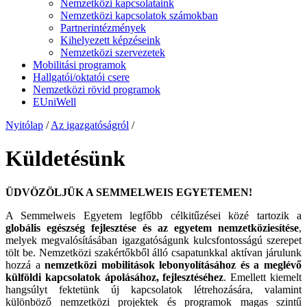
Nemzetközi kapcsolataink
Nemzetközi kapcsolatok számokban
Partnerintézmények
Kihelyezett képzéseink
Nemzetközi szervezetek
Mobilitási programok
Hallgatói/oktatói csere
Nemzetközi rövid programok
EUniWell
Nyitólap
/
Az igazgatóságról
/
Küldetésünk
ÜDVÖZÖLJÜK A SEMMELWEIS EGYETEMEN!
A Semmelweis Egyetem legfőbb célkitűzései közé tartozik a
globális egészség fejlesztése és az egyetem nemzetköziesítése
,
melyek megvalósításában igazgatóságunk kulcsfontosságú szerepet
tölt be. Nemzetközi szakértőkből álló csapatunkkal aktívan járulunk
hozzá a
nemzetközi mobilitások lebonyolításához és a meglévő
külföldi kapcsolatok ápolásához, fejlesztéséhez
. Emellett kiemelt
hangsúlyt fektetünk új kapcsolatok létrehozására, valamint
különböző nemzetközi projektek és programok magas szintű