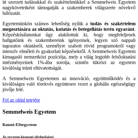
itt szerzett tudásukkal és szakértelmükkel a Semmelweis Egyetem
nagyköveteiként támogatják a szakemberek világszerte növekvő
hálózatát.
Egyetemünkön számos lehetőség nyílik a
tudás és szakértelem
megosztására az oktatás, kutatás és betegellátás terén egyaránt
.
Képzéskínálatunkat úgy alakítottuk ki, hogy megfeleljenek
hallgatóink és szakembereink igényeinek, legyen szó nappali
tagozatos oktatásról, személyre szabott rövid programokról vagy
intenzív elméleti és gyakorlati képzésekről. A Semmelweis Egyetem
kimagasló nemzetközi pozíciója, mely a világ legjobb felsőoktatási
intézményeinek 1%-ába sorolja, szintén tükrözi az egyetem
kiválóság iránti elhivatottságát.
A Semmelweis Egyetemen az innováció, együttműködés és a
kiválóságra való törekvés együttesen vezet a globális egészségügy
jövője felé.
Fel az oldal tetejére
Semmelweis Egyetem
Kutató-Elitegyetem
Az egyetem központi elérhetőségei