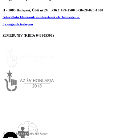
H - 1085 Budapest, Üllői út 26.
+36 1 459-1500 | +36-20-825-1000
Betegellátó klinikáink és intézeteink elérhetőségei →
Egységeink térképen
SEMEDUNIV (KRID: 648905308)