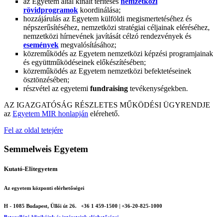
az Egyetem által kínált térítéses
nemzetközi
rövidprogramok
koordinálása;
hozzájárulás az Egyetem külföldi megismertetéséhez és
népszerűsítéséhez, nemzetközi stratégiai céljainak eléréséhez,
nemzetközi hírnevének javítását célzó rendezvények és
események
megvalósításához;
közreműködés az Egyetem nemzetközi képzési programjainak
és együttműködéseinek előkészítésében;
közreműködés az Egyetem nemzetközi befektetéseinek
ösztönzésében;
részvétel az egyetemi
fundraising
tevékenységekben.
AZ IGAZGATÓSÁG RÉSZLETES MŰKÖDÉSI ÜGYRENDJE
az
Egyetem MIR honlapján
elérehető.
Fel az oldal tetejére
Semmelweis Egyetem
Kutató-Elitegyetem
Az egyetem központi elérhetőségei
H - 1085 Budapest, Üllői út 26.
+36 1 459-1500 | +36-20-825-1000
Betegellátó klinikáink és intézeteink elérhetőségei →