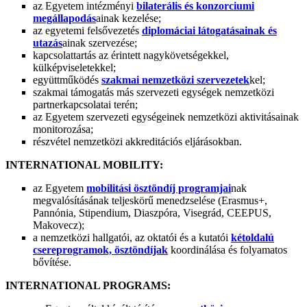
az Egyetem intézményi
bilaterális és konzorciumi
megállapodás
ainak kezelése;
az egyetemi felsővezetés
diplomáciai látogatásainak és
utazás
ainak szervezése;
kapcsolattartás az érintett nagykövetségekkel,
külképviseletekkel;
együttműködés
szakmai nemzetközi szervezetek
kel;
szakmai támogatás más szervezeti egységek nemzetközi
partnerkapcsolatai terén;
az Egyetem szervezeti egységeinek nemzetközi aktivitásainak
monitorozása;
részvétel nemzetközi akkreditációs eljárásokban.
INTERNATIONAL MOBILITY:
az Egyetem
mobilitási ösztöndíj programjai
nak
megvalósításának teljeskörű menedzselése
(Erasmus+,
Pannónia, Stipendium, Diaszpóra, Visegrád, CEEPUS,
Makovecz);
a nemzetközi hallgatói, az oktatói és a kutatói
kétoldalú
csereprogramok, ösztöndíjak
koordinálása és folyamatos
bővítése.
INTERNATIONAL PROGRAMS: