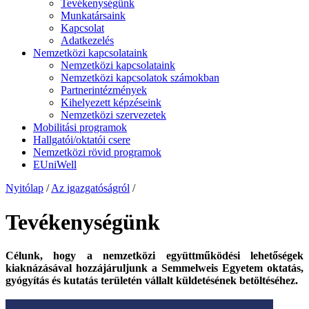
Tevékenységünk
Munkatársaink
Kapcsolat
Adatkezelés
Nemzetközi kapcsolataink
Nemzetközi kapcsolataink
Nemzetközi kapcsolatok számokban
Partnerintézmények
Kihelyezett képzéseink
Nemzetközi szervezetek
Mobilitási programok
Hallgatói/oktatói csere
Nemzetközi rövid programok
EUniWell
Nyitólap
/
Az igazgatóságról
/
Tevékenységünk
Célunk, hogy a nemzetközi együttműködési lehetőségek
kiaknázásával hozzájáruljunk a Semmelweis Egyetem oktatás,
gyógyítás és kutatás területén vállalt küldetésének betöltéséhez.