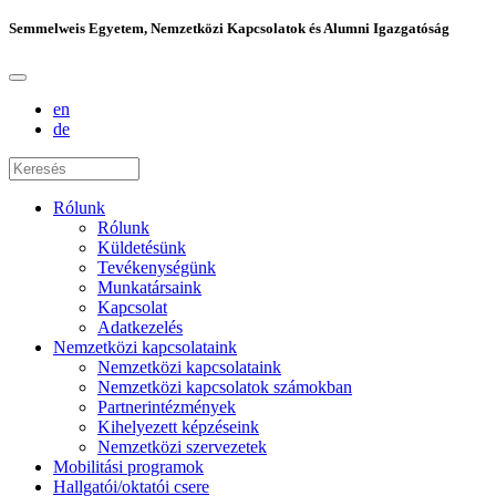
Semmelweis Egyetem, Nemzetközi Kapcsolatok és Alumni Igazgatóság
en
de
Rólunk
Rólunk
Küldetésünk
Tevékenységünk
Munkatársaink
Kapcsolat
Adatkezelés
Nemzetközi kapcsolataink
Nemzetközi kapcsolataink
Nemzetközi kapcsolatok számokban
Partnerintézmények
Kihelyezett képzéseink
Nemzetközi szervezetek
Mobilitási programok
Hallgatói/oktatói csere