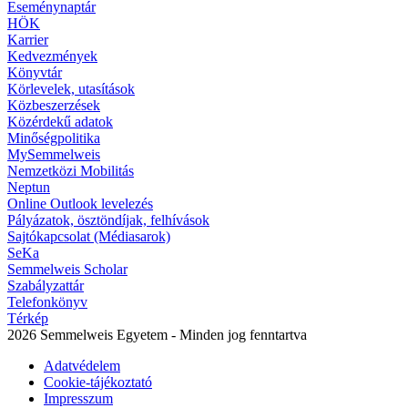
Eseménynaptár
HÖK
Karrier
Kedvezmények
Könyvtár
Körlevelek, utasítások
Közbeszerzések
Közérdekű adatok
Minőségpolitika
MySemmelweis
Nemzetközi Mobilitás
Neptun
Online Outlook levelezés
Pályázatok, ösztöndíjak, felhívások
Sajtókapcsolat (Médiasarok)
SeKa
Semmelweis Scholar
Szabályzattár
Telefonkönyv
Térkép
2026 Semmelweis Egyetem - Minden jog fenntartva
Adatvédelem
Cookie-tájékoztató
Impresszum