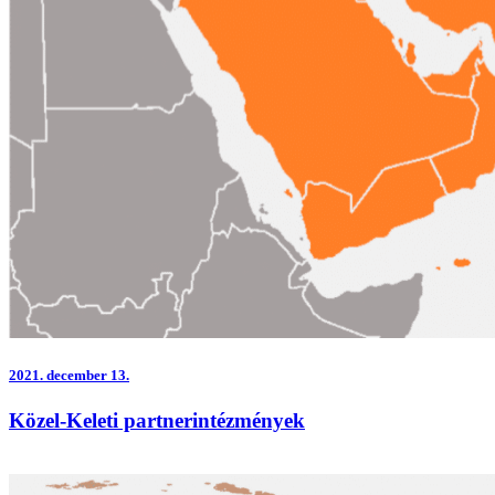
2021.
december 13.
Közel-Keleti partnerintézmények