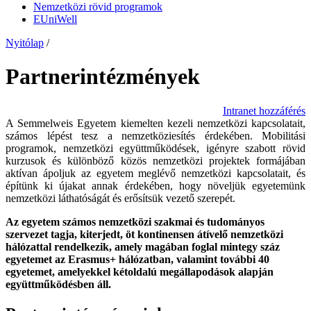
Nemzetközi rövid programok
EUniWell
Nyitólap
/
Partnerintézmények
Intranet hozzáférés
A Semmelweis Egyetem kiemelten kezeli nemzetközi kapcsolatait,
számos lépést tesz a nemzetköziesítés érdekében. Mobilitási
programok, nemzetközi együttműködések, igényre szabott rövid
kurzusok és különböző közös nemzetközi projektek formájában
aktívan ápoljuk az egyetem meglévő nemzetközi kapcsolatait, és
építünk ki újakat annak érdekében, hogy növeljük egyetemünk
nemzetközi láthatóságát és erősítsük vezető szerepét.
Az egyetem számos nemzetközi szakmai és tudományos
szervezet tagja, kiterjedt, öt kontinensen átívelő nemzetközi
hálózattal rendelkezik, amely magában foglal mintegy száz
egyetemet az Erasmus+ hálózatban, valamint további 40
egyetemet, amelyekkel kétoldalú megállapodások alapján
együttműködésben áll.