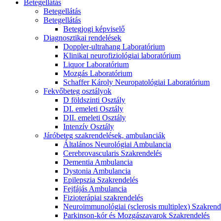
Betegellátás
Betegellátás
Betegellátás
Betegjogi képviselő
Diagnosztikai rendelések
Doppler-ultrahang Laboratórium
Klinikai neurofiziológiai laboratórium
Liquor Laboratórium
Mozgás Laboratórium
Schaffer Károly Neuropatológiai Laboratórium
Fekvőbeteg osztályok
D földszinti Osztály
DI. emeleti Osztály
DII. emeleti Osztály
Intenzív Osztály
Járóbeteg szakrendelések, ambulanciák
Általános Neurológiai Ambulancia
Cerebrovascularis Szakrendelés
Dementia Ambulancia
Dystonia Ambulancia
Epilepszia Szakrendelés
Fejfájás Ambulancia
Fizioterápiai szakrendelés
Neuroimmunológiai (sclerosis multiplex) Szakrend
Parkinson-kór és Mozgászavarok Szakrendelés