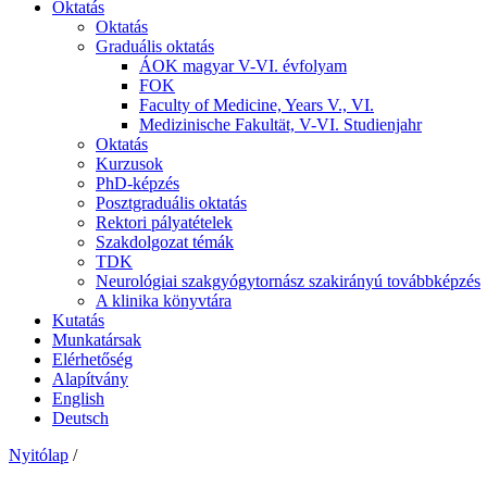
Oktatás
Oktatás
Graduális oktatás
ÁOK magyar V-VI. évfolyam
FOK
Faculty of Medicine, Years V., VI.
Medizinische Fakultät, V-VI. Studienjahr
Oktatás
Kurzusok
PhD-képzés
Posztgraduális oktatás
Rektori pályatételek
Szakdolgozat témák
TDK
Neurológiai szakgyógytornász szakirányú továbbképzés
A klinika könyvtára
Kutatás
Munkatársak
Elérhetőség
Alapítvány
English
Deutsch
Nyitólap
/