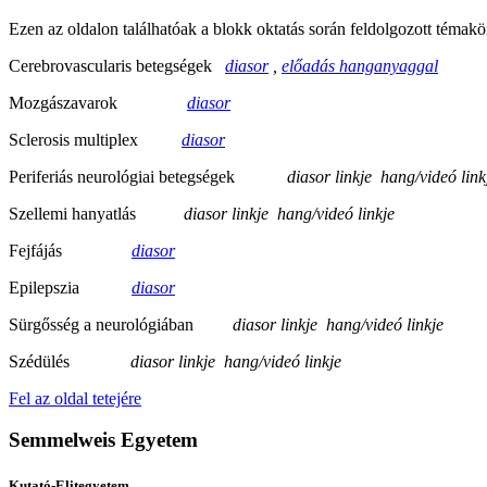
Ezen az oldalon találhatóak a blokk oktatás során feldolgozott témakö
Cerebrovascularis betegségek
diasor
,
előadás hanganyaggal
Mozgászavarok
diasor
Sclerosis multiplex
diasor
Periferiás neurológiai betegségek
diasor linkje hang/videó link
Szellemi hanyatlás
diasor linkje hang/videó linkje
Fejfájás
diasor
Epilepszia
diasor
Sürgősség a neurológiában
diasor linkje hang/videó linkje
Szédülés
diasor linkje hang/videó linkje
Fel az oldal tetejére
Semmelweis Egyetem
Kutató-Elitegyetem