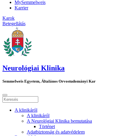
MySemmelweis
Karrier
Karok
Betegellátás
Neurológiai Klinika
Semmelweis Egyetem, Általános Orvostudományi Kar
A klinikáról
A klinikáról
A Neurológiai Klinika bemutatása
Történet
Adatbiztonság és adatvédelem