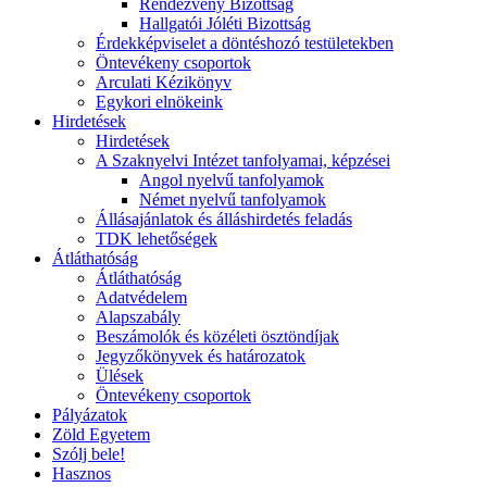
Rendezvény Bizottság
Hallgatói Jóléti Bizottság
Érdekképviselet a döntéshozó testületekben
Öntevékeny csoportok
Arculati Kézikönyv
Egykori elnökeink
Hirdetések
Hirdetések
A Szaknyelvi Intézet tanfolyamai, képzései
Angol nyelvű tanfolyamok
Német nyelvű tanfolyamok
Állásajánlatok és álláshirdetés feladás
TDK lehetőségek
Átláthatóság
Átláthatóság
Adatvédelem
Alapszabály
Beszámolók és közéleti ösztöndíjak
Jegyzőkönyvek és határozatok
Ülések
Öntevékeny csoportok
Pályázatok
Zöld Egyetem
Szólj bele!
Hasznos