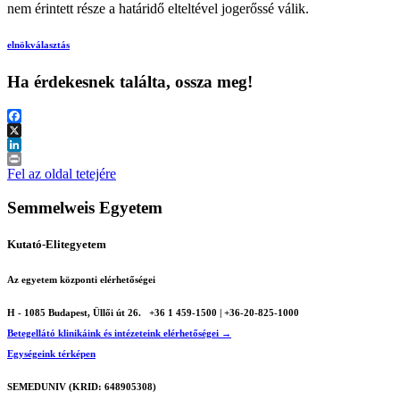
nem érintett része a határidő elteltével jogerőssé válik.
elnök
választás
Ha érdekesnek találta, ossza meg!
Facebook
X
LinkedIn
Print
Fel az oldal tetejére
Semmelweis Egyetem
Kutató-Elitegyetem
Az egyetem központi elérhetőségei
H - 1085 Budapest, Üllői út 26.
+36 1 459-1500 | +36-20-825-1000
Betegellátó klinikáink és intézeteink elérhetőségei →
Egységeink térképen
SEMEDUNIV (KRID: 648905308)