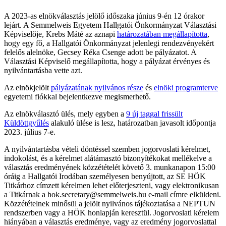
A 2023-as elnökválasztás jelölő időszaka június 9-én 12 órakor
lejárt. A Semmelweis Egyetem Hallgatói Önkormányzat Választási
Képviselője, Krebs Máté az aznapi
határozatában megállapította
,
hogy egy fő, a Hallgatói Önkormányzat jelenlegi rendezvényekért
felelős alelnöke, Gecsey Réka Csenge adott be pályázatot. A
Választási Képviselő megállapította, hogy a pályázat érvényes és
nyilvántartásba vette azt.
Az elnökjelölt
pályázatának nyilvános része
és
elnöki programterve
egyetemi fiókkal bejelentkezve megismerhető.
Az elnökválasztó ülés, mely egyben a
9 új taggal frissült
Küldöttgyűlés
alakuló ülése is lesz, határozatban javasolt időpontja
2023. július 7-e.
A nyilvántartásba vételi döntéssel szemben jogorvoslati kérelmet,
indokolást, és a kérelmet alátámasztó bizonyítékokat mellékelve a
választás eredményének közzétételét követő 3. munkanapon 15:00
óráig a Hallgatói Irodában személyesen benyújtott, az SE HÖK
Titkárhoz címzett kérelmen lehet előterjeszteni, vagy elektronikusan
a Titkárnak a hok.secretary@semmelweis.hu e-mail címre elküldeni.
Közzétételnek minősül a jelölt nyilvános tájékoztatása a NEPTUN
rendszerben vagy a HÖK honlapján keresztül. Jogorvoslati kérelem
hiányában a választás eredménye, vagy az eredmény jogorvoslattal