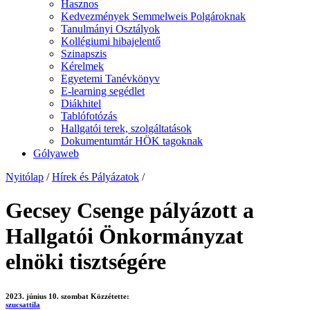
Hasznos
Kedvezmények Semmelweis Polgároknak
Tanulmányi Osztályok
Kollégiumi hibajelentő
Szinapszis
Kérelmek
Egyetemi Tanévkönyv
E-learning segédlet
Diákhitel
Tablófotózás
Hallgatói terek, szolgáltatások
Dokumentumtár HÖK tagoknak
Gólyaweb
Nyitólap
/
Hírek és Pályázatok
/
Gecsey Csenge pályázott a
Hallgatói Önkormányzat
elnöki tisztségére
2023. június 10. szombat
Közzétette:
szucsattila