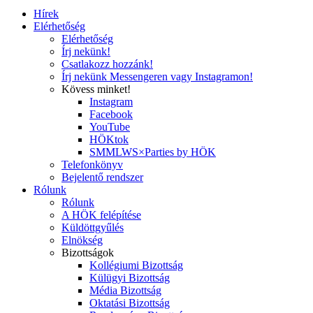
Hírek
Elérhetőség
Elérhetőség
Írj nekünk!
Csatlakozz hozzánk!
Írj nekünk Messengeren vagy Instagramon!
Kövess minket!
Instagram
Facebook
YouTube
HÖKtok
SMMLWS×Parties by HÖK
Telefonkönyv
Bejelentő rendszer
Rólunk
Rólunk
A HÖK felépítése
Küldöttgyűlés
Elnökség
Bizottságok
Kollégiumi Bizottság
Külügyi Bizottság
Média Bizottság
Oktatási Bizottság