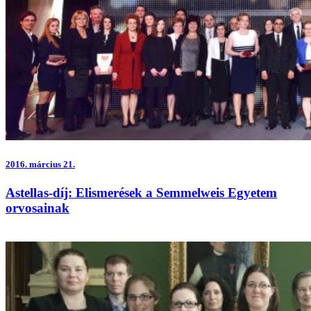
2016.
március 21.
Astellas-díj: Elismerések a Semmelweis Egyetem
orvosainak