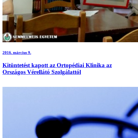
2016.
március 9.
Kitüntetést kapott az Ortopédiai Klinika az
Országos Vérellátó Szolgálattól