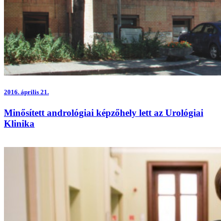
2016.
április 21.
Minősített andrológiai képzőhely lett az Urológiai
Klinika