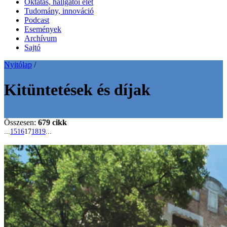
Oktatás, hallgatói élet
Tudomány, innováció
Podcast
Események
Archívum
Sajtó
Nyitólap
/
Kitüntetések és díjak
Összesen:
679 cikk
...
15
16
17
18
19
...