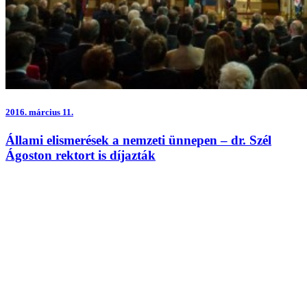
2016.
március 11.
Állami elismerések a nemzeti ünnepen – dr. Szél
Ágoston rektort is díjazták