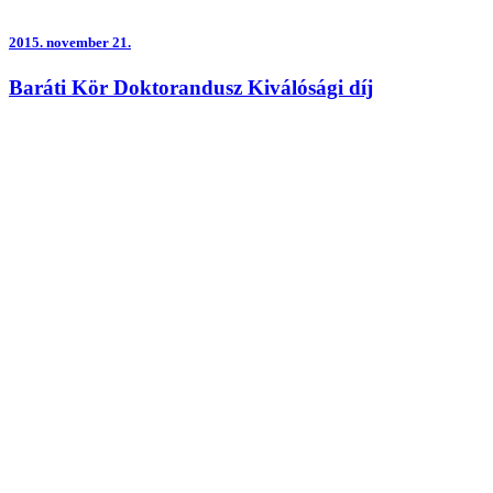
2015.
november 21.
Baráti Kör Doktorandusz Kiválósági díj