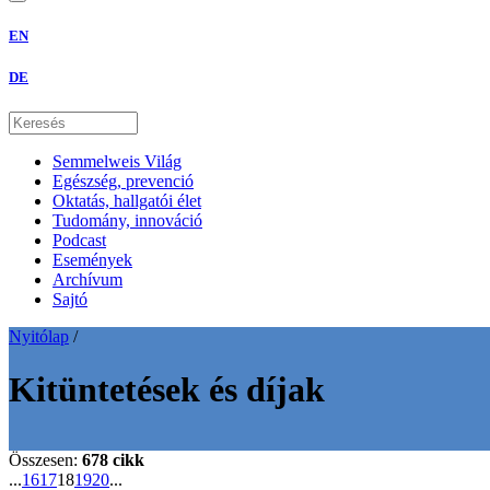
EN
DE
Semmelweis Világ
Egészség, prevenció
Oktatás, hallgatói élet
Tudomány, innováció
Podcast
Események
Archívum
Sajtó
Nyitólap
/
Kitüntetések és díjak
Összesen:
678 cikk
...
16
17
18
19
20
...