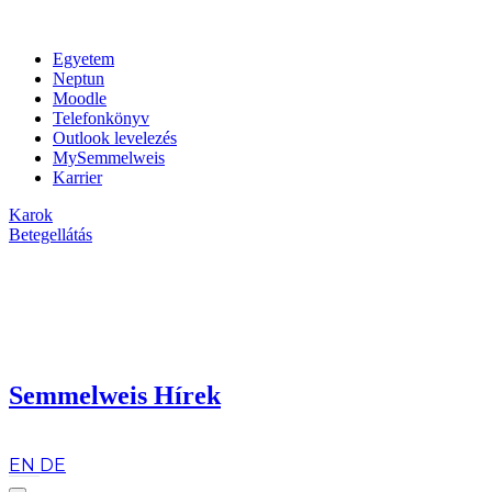
Egyetem
Neptun
Moodle
Telefonkönyv
Outlook levelezés
MySemmelweis
Karrier
Karok
Betegellátás
Semmelweis Hírek
hu
EN
DE