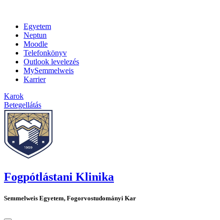
Egyetem
Neptun
Moodle
Telefonkönyv
Outlook levelezés
MySemmelweis
Karrier
Karok
Betegellátás
Fogpótlástani Klinika
Semmelweis Egyetem, Fogorvostudományi Kar