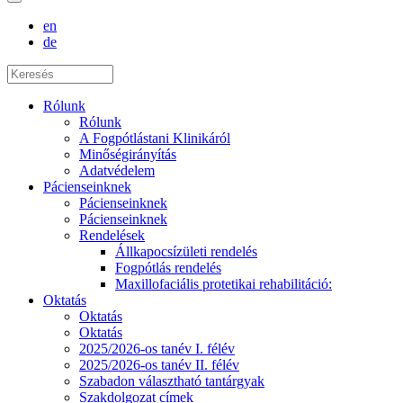
en
de
Rólunk
Rólunk
A Fogpótlástani Klinikáról
Minőségirányítás
Adatvédelem
Pácienseinknek
Pácienseinknek
Pácienseinknek
Rendelések
Állkapocsízületi rendelés
Fogpótlás rendelés
Maxillofaciális protetikai rehabilitáció:
Oktatás
Oktatás
Oktatás
2025/2026-os tanév I. félév
2025/2026-os tanév II. félév
Szabadon választható tantárgyak
Szakdolgozat címek