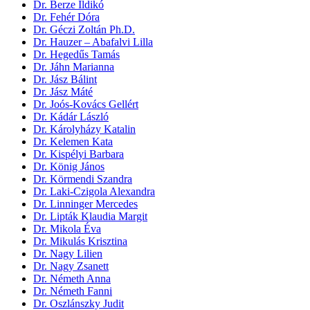
Dr. Berze Ildikó
Dr. Fehér Dóra
Dr. Géczi Zoltán Ph.D.
Dr. Hauzer – Abafalvi Lilla
Dr. Hegedűs Tamás
Dr. Jáhn Marianna
Dr. Jász Bálint
Dr. Jász Máté
Dr. Joós-Kovács Gellért
Dr. Kádár László
Dr. Károlyházy Katalin
Dr. Kelemen Kata
Dr. Kispélyi Barbara
Dr. König János
Dr. Körmendi Szandra
Dr. Laki-Czigola Alexandra
Dr. Linninger Mercedes
Dr. Lipták Klaudia Margit
Dr. Mikola Éva
Dr. Mikulás Krisztina
Dr. Nagy Lilien
Dr. Nagy Zsanett
Dr. Németh Anna
Dr. Németh Fanni
Dr. Oszlánszky Judit