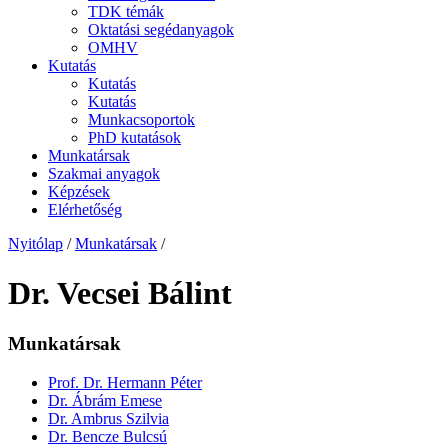
TDK témák
Oktatási segédanyagok
OMHV
Kutatás
Kutatás
Kutatás
Munkacsoportok
PhD kutatások
Munkatársak
Szakmai anyagok
Képzések
Elérhetőség
Nyitólap
/
Munkatársak
/
Dr. Vecsei Bálint
Munkatársak
Prof. Dr. Hermann Péter
Dr. Ábrám Emese
Dr. Ambrus Szilvia
Dr. Bencze Bulcsú