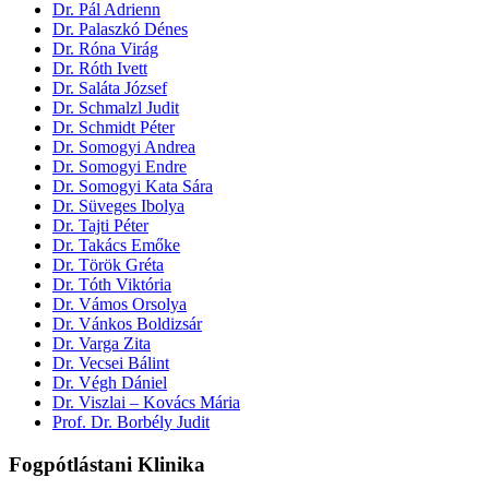
Dr. Pál Adrienn
Dr. Palaszkó Dénes
Dr. Róna Virág
Dr. Róth Ivett
Dr. Saláta József
Dr. Schmalzl Judit
Dr. Schmidt Péter
Dr. Somogyi Andrea
Dr. Somogyi Endre
Dr. Somogyi Kata Sára
Dr. Süveges Ibolya
Dr. Tajti Péter
Dr. Takács Emőke
Dr. Török Gréta
Dr. Tóth Viktória
Dr. Vámos Orsolya
Dr. Vánkos Boldizsár
Dr. Varga Zita
Dr. Vecsei Bálint
Dr. Végh Dániel
Dr. Viszlai – Kovács Mária
Prof. Dr. Borbély Judit
Fogpótlástani Klinika