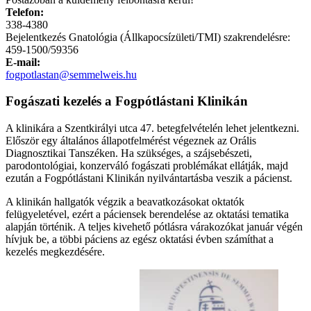
Telefon:
338-4380
Bejelentkezés Gnatológia (Állkapocsízületi/TMI) szakrendelésre:
459-1500/59356
E-mail:
fogpotlastan@semmelweis.hu
Fogászati kezelés a Fogpótlástani Klinikán
A klinikára a Szentkirályi utca 47. betegfelvételén lehet jelentkezni.
Először egy általános állapotfelmérést végeznek az Orális
Diagnosztikai Tanszéken. Ha szükséges, a szájsebészeti,
parodontológiai, konzerváló fogászati problémákat ellátják, majd
ezután a Fogpótlástani Klinikán nyilvántartásba veszik a pácienst.
A klinikán hallgatók végzik a beavatkozásokat oktatók
felügyeletével, ezért a páciensek berendelése az oktatási tematika
alapján történik. A teljes kivehető pótlásra várakozókat január végén
hívjuk be, a többi páciens az egész oktatási évben számíthat a
kezelés megkezdésére.