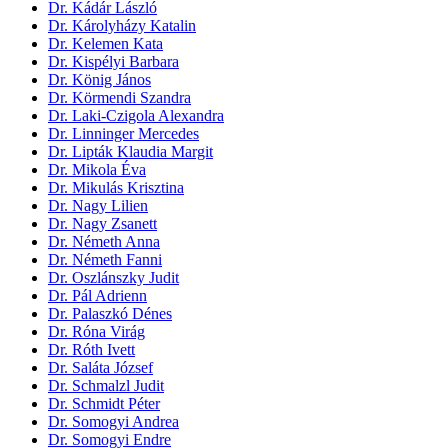
Dr. Kádár László
Dr. Károlyházy Katalin
Dr. Kelemen Kata
Dr. Kispélyi Barbara
Dr. König János
Dr. Körmendi Szandra
Dr. Laki-Czigola Alexandra
Dr. Linninger Mercedes
Dr. Lipták Klaudia Margit
Dr. Mikola Éva
Dr. Mikulás Krisztina
Dr. Nagy Lilien
Dr. Nagy Zsanett
Dr. Németh Anna
Dr. Németh Fanni
Dr. Oszlánszky Judit
Dr. Pál Adrienn
Dr. Palaszkó Dénes
Dr. Róna Virág
Dr. Róth Ivett
Dr. Saláta József
Dr. Schmalzl Judit
Dr. Schmidt Péter
Dr. Somogyi Andrea
Dr. Somogyi Endre