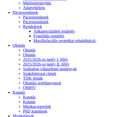
Minőségirányítás
Adatvédelem
Pácienseinknek
Pácienseinknek
Pácienseinknek
Rendelések
Állkapocsízületi rendelés
Fogpótlás rendelés
Maxillofaciális protetikai rehabilitáció:
Oktatás
Oktatás
Oktatás
2025/2026-os tanév I. félév
2025/2026-os tanév II. félév
Szabadon választható tantárgyak
Szakdolgozat címek
TDK témák
Oktatási segédanyagok
OMHV
Kutatás
Kutatás
Kutatás
Munkacsoportok
PhD kutatások
Munkatársak