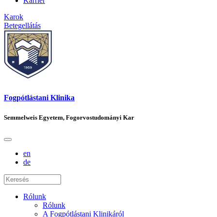
Karrier
Karok
Betegellátás
Fogpótlástani Klinika
Semmelweis Egyetem, Fogorvostudományi Kar
en
de
Rólunk
Rólunk
A Fogpótlástani Klinikáról