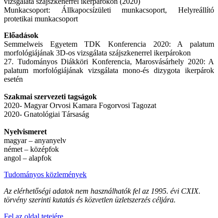
vizsgálata szájszkenerrel ikerpárokon (2020)
Munkacsoport: Állkapocsízületi munkacsoport, Helyreállító
protetikai munkacsoport
Előadások
Semmelweis Egyetem TDK Konferencia 2020: A palatum
morfológiájának 3D-os vizsgálata szájszkenerrel ikerpárokon
27. Tudományos Diákköri Konferencia, Marosvásárhely 2020: A
palatum morfológiájának vizsgálata mono-és dizygota ikerpárok
esetén
Szakmai szervezeti tagságok
2020- Magyar Orvosi Kamara Fogorvosi Tagozat
2020- Gnatológiai Társaság
Nyelvismeret
magyar – anyanyelv
német – középfok
angol – alapfok
Tudományos közlemények
Az elérhetőségi adatok nem használhatók fel az 1995. évi CXIX.
törvény szerinti kutatás és közvetlen üzletszerzés céljára.
Fel az oldal tetejére