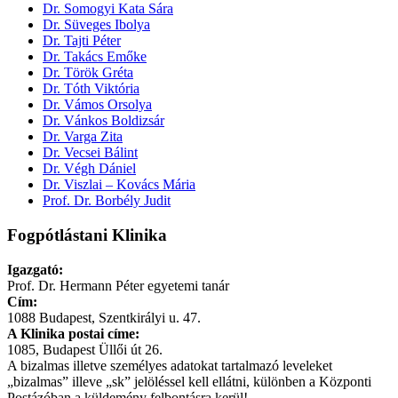
Dr. Somogyi Kata Sára
Dr. Süveges Ibolya
Dr. Tajti Péter
Dr. Takács Emőke
Dr. Török Gréta
Dr. Tóth Viktória
Dr. Vámos Orsolya
Dr. Vánkos Boldizsár
Dr. Varga Zita
Dr. Vecsei Bálint
Dr. Végh Dániel
Dr. Viszlai – Kovács Mária
Prof. Dr. Borbély Judit
Fogpótlástani Klinika
Igazgató:
Prof. Dr. Hermann Péter egyetemi tanár
Cím:
1088 Budapest, Szentkirályi u. 47.
A Klinika postai címe:
1085, Budapest Üllői út 26.
A bizalmas illetve személyes adatokat tartalmazó leveleket
„bizalmas” illeve „sk” jelöléssel kell ellátni, különben a Központi
Postázóban a küldemény felbontásra kerül!