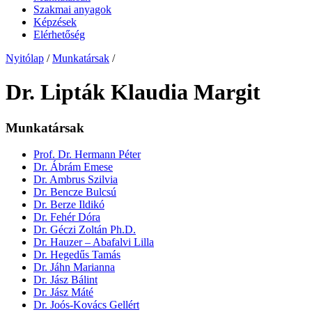
Szakmai anyagok
Képzések
Elérhetőség
Nyitólap
/
Munkatársak
/
Dr. Lipták Klaudia Margit
Munkatársak
Prof. Dr. Hermann Péter
Dr. Ábrám Emese
Dr. Ambrus Szilvia
Dr. Bencze Bulcsú
Dr. Berze Ildikó
Dr. Fehér Dóra
Dr. Géczi Zoltán Ph.D.
Dr. Hauzer – Abafalvi Lilla
Dr. Hegedűs Tamás
Dr. Jáhn Marianna
Dr. Jász Bálint
Dr. Jász Máté
Dr. Joós-Kovács Gellért