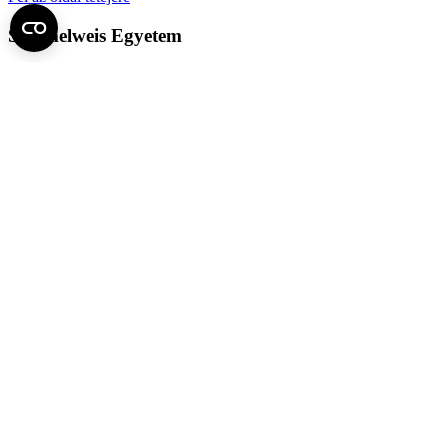
Semmelweis Egyetem
Kutató-Elitegyetem
Az egyetem központi elérhetőségei
H - 1085 Budapest, Üllői út 26.
+36 1 459-1500 | +36-20-825-1000
Betegellátó klinikáink és intézeteink elérhetőségei →
Egységeink térképen
SEMEDUNIV (KRID: 648905308)