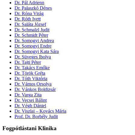
Dr. Pál Adrienn
Dr. Palaszkó Dénes
Dr. Róna Virág
Dr. Róth Ivett
Dr. Saláta József
Dr. Schmalzl Judit
Dr. Schmidt Péter
Dr. Somogyi Andrea
Dr. Somogyi Endre
Dr. Somogyi Kata Sára
Dr. Süveges Ibolya
Dr. Tajti Péter
Dr. Takács Emőke
Dr. Török Gréta
Dr. Tóth Viktória
Dr. Vámos Orsolya
Dr. Vánkos Boldizsár
Dr. Varga Zita
Dr. Vecsei Bálint
Dr. Végh Dániel
Dr. Viszlai – Kovács Mária
Prof. Dr. Borbély Judit
Fogpótlástani Klinika