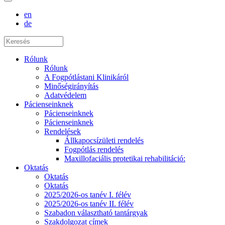
en
de
Rólunk
Rólunk
A Fogpótlástani Klinikáról
Minőségirányítás
Adatvédelem
Pácienseinknek
Pácienseinknek
Pácienseinknek
Rendelések
Állkapocsízületi rendelés
Fogpótlás rendelés
Maxillofaciális protetikai rehabilitáció:
Oktatás
Oktatás
Oktatás
2025/2026-os tanév I. félév
2025/2026-os tanév II. félév
Szabadon választható tantárgyak
Szakdolgozat címek