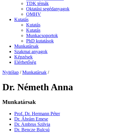
TDK témák
Oktatási segédanyagok
OMHV
Kutatás
Kutatás
Kutatás
Munkacsoportok
PhD kutatások
Munkatársak
Szakmai anyagok
Képzések
Elérhetőség
Nyitólap
/
Munkatársak
/
Dr. Németh Anna
Munkatársak
Prof. Dr. Hermann Péter
Dr. Ábrám Emese
Dr. Ambrus Szilvia
Dr. Bencze Bulcsú