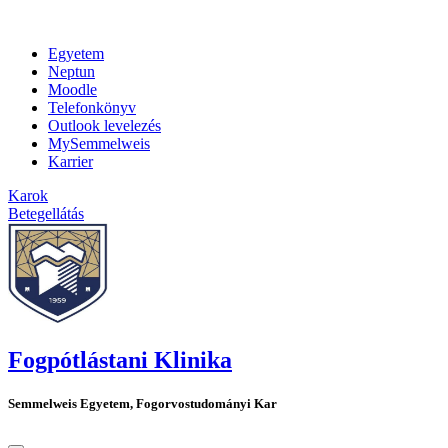
Egyetem
Neptun
Moodle
Telefonkönyv
Outlook levelezés
MySemmelweis
Karrier
Karok
Betegellátás
Fogpótlástani Klinika
Semmelweis Egyetem, Fogorvostudományi Kar