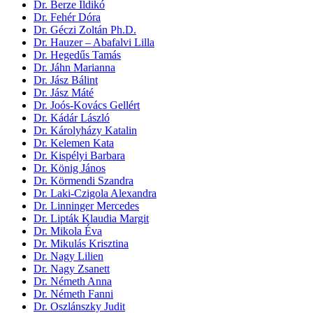
Dr. Berze Ildikó
Dr. Fehér Dóra
Dr. Géczi Zoltán Ph.D.
Dr. Hauzer – Abafalvi Lilla
Dr. Hegedűs Tamás
Dr. Jáhn Marianna
Dr. Jász Bálint
Dr. Jász Máté
Dr. Joós-Kovács Gellért
Dr. Kádár László
Dr. Károlyházy Katalin
Dr. Kelemen Kata
Dr. Kispélyi Barbara
Dr. König János
Dr. Körmendi Szandra
Dr. Laki-Czigola Alexandra
Dr. Linninger Mercedes
Dr. Lipták Klaudia Margit
Dr. Mikola Éva
Dr. Mikulás Krisztina
Dr. Nagy Lilien
Dr. Nagy Zsanett
Dr. Németh Anna
Dr. Németh Fanni
Dr. Oszlánszky Judit