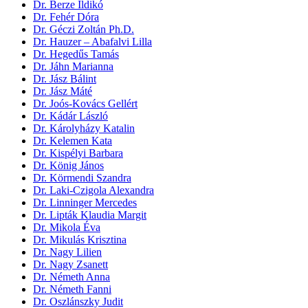
Dr. Berze Ildikó
Dr. Fehér Dóra
Dr. Géczi Zoltán Ph.D.
Dr. Hauzer – Abafalvi Lilla
Dr. Hegedűs Tamás
Dr. Jáhn Marianna
Dr. Jász Bálint
Dr. Jász Máté
Dr. Joós-Kovács Gellért
Dr. Kádár László
Dr. Károlyházy Katalin
Dr. Kelemen Kata
Dr. Kispélyi Barbara
Dr. König János
Dr. Körmendi Szandra
Dr. Laki-Czigola Alexandra
Dr. Linninger Mercedes
Dr. Lipták Klaudia Margit
Dr. Mikola Éva
Dr. Mikulás Krisztina
Dr. Nagy Lilien
Dr. Nagy Zsanett
Dr. Németh Anna
Dr. Németh Fanni
Dr. Oszlánszky Judit