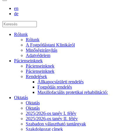
en
de
Rólunk
Rólunk
A Fogpótlástani Klinikáról
Minőségirányítás
Adatvédelem
Pácienseinknek
Pácienseinknek
Pácienseinknek
Rendelések
Állkapocsízületi rendelés
Fogpótlás rendelés
Maxillofaciális protetikai rehabilitáció:
Oktatás
Oktatás
Oktatás
2025/2026-os tanév I. félév
2025/2026-os tanév II. félév
Szabadon választható tantárgyak
Szakdolgozat címek