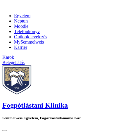
Egyetem
Neptun
Moodle
Telefonkönyv
Outlook levelezés
MySemmelweis
Karrier
Karok
Betegellátás
Fogpótlástani Klinika
Semmelweis Egyetem, Fogorvostudományi Kar