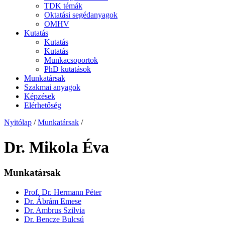
TDK témák
Oktatási segédanyagok
OMHV
Kutatás
Kutatás
Kutatás
Munkacsoportok
PhD kutatások
Munkatársak
Szakmai anyagok
Képzések
Elérhetőség
Nyitólap
/
Munkatársak
/
Dr. Mikola Éva
Munkatársak
Prof. Dr. Hermann Péter
Dr. Ábrám Emese
Dr. Ambrus Szilvia
Dr. Bencze Bulcsú