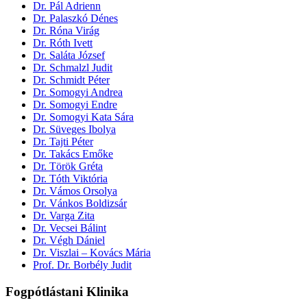
Dr. Pál Adrienn
Dr. Palaszkó Dénes
Dr. Róna Virág
Dr. Róth Ivett
Dr. Saláta József
Dr. Schmalzl Judit
Dr. Schmidt Péter
Dr. Somogyi Andrea
Dr. Somogyi Endre
Dr. Somogyi Kata Sára
Dr. Süveges Ibolya
Dr. Tajti Péter
Dr. Takács Emőke
Dr. Török Gréta
Dr. Tóth Viktória
Dr. Vámos Orsolya
Dr. Vánkos Boldizsár
Dr. Varga Zita
Dr. Vecsei Bálint
Dr. Végh Dániel
Dr. Viszlai – Kovács Mária
Prof. Dr. Borbély Judit
Fogpótlástani Klinika